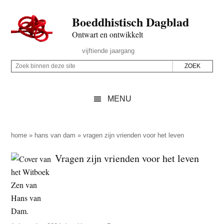
Door
Skip
Spring
Spring
Boeddhistisch Dagblad
naar
to
naar
naar
de
secondary
de
de
Ontwart en ontwikkelt
hoofd
menu
eerste
voettekst
Header
vijftiende jaargang
inhoud
sidebar
Rechts
Z
Z
o
o
e
e
MENU
k
k
b
o
i
p
home
»
hans van dam
»
vragen zijn vrienden voor het leven
n
d
Vragen zijn vrienden voor het leven
n
e
e
z
n
e
d
s
e
i
z