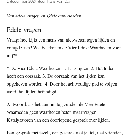
1 december 2024
door
Hans van Dam
t
e
e
s
Van edele vragen en ijdele antwoorden.
i
Edele vragen
t
e
Vraag: hoe kijkt een mens van niet-weten tegen lijden en
vreugde aan? Wat betekenen de Vier Edele Waarheden voor
mij?*
* De Vier Edele Waarheden: 1. Er is lijden. 2. Het lijden
heeft een oorzaak. 3. De oorzaak van het lijden kan
opgeheven worden. 4. Door het achtvoudige pad te volgen
wordt het lijden beëindigd.
Antwoord: als het aan mij lag zouden de Vier Edele
Waarheden geen waarheden heten maar vragen.
Katalysatoren van een doorlopend gesprek over lijden.
Een gesprek met jezelf, een gesprek met je lief, met vrienden,