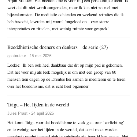
Arjan Mulder: 'Het boeddhisme is voor mij een persoonlijke tocht. Ik
weet dat dit niet wordt aangeraden, maar ik kan niet zo veel met
bijeenkomsten. De meditatie-ochtenden en weekend-retraites die ik
heb bezocht, leverden mij vooral 'ongeloof op – over starre
interpretaties en rituelen, met weinig ruimte voor gesprek.'
Boeddhistische doeners en denkers – de serie (27)
gastauteur - 15 mei 2026
Loekie: 'Ik ben ook heel dankbaar dat dit op mijn pad is gekomen.
Dat het voor mij als leek mogelijk is om met een groep van 60
mensen tien dagen op de Drentse hei samen te mediteren en te leren
over het boeddhisme, dat is echt heel bijzonder.’
Taigu – Het lijden in de wereld
Jules Prast - 24 april 2026
Het komt Taigu voor dat boeddhisme te vaak gaat over ‘verlichting’
en te weinig over het lijden in de wereld, dat eerst moet worden
opgelost voordat iemand zich in spirituele zin bevrijd kan wanen. Het