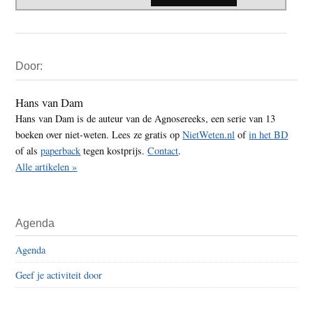
Primaire
Door:
Sidebar
Hans van Dam
Hans van Dam is de auteur van de Agnosereeks, een serie van 13
boeken over niet-weten. Lees ze gratis op
NietWeten.nl
of
in het BD
of als
paperback
tegen kostprijs.
Contact
.
Alle artikelen »
Agenda
Agenda
Geef je activiteit door