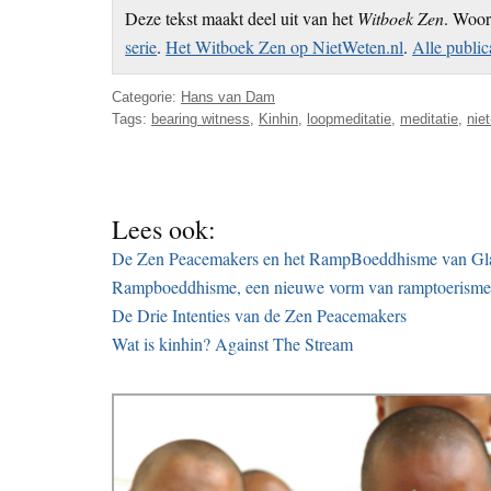
Deze tekst maakt deel uit van het
Witboek Zen
. Woo
serie
.
Het Witboek Zen op NietWeten.nl
.
Alle publi
Categorie:
Hans van Dam
Tags:
bearing witness
,
Kinhin
,
loopmeditatie
,
meditatie
,
nie
Lees ook:
De Zen Peacemakers en het RampBoeddhisme van Gl
Rampboeddhisme, een nieuwe vorm van ramptoerisme
De Drie Intenties van de Zen Peacemakers
Wat is kinhin? Against The Stream