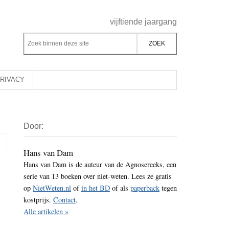
Header
vijftiende jaargang
Rechts
Z
Z
o
o
e
e
k
k
RIVACY
b
o
i
p
Primaire
n
d
Door:
Sidebar
n
e
e
z
Hans van Dam
n
Hans van Dam is de auteur van de Agnosereeks, een
e
d
serie van 13 boeken over niet-weten. Lees ze gratis
s
e
op
NietWeten.nl
of
in het BD
of als
paperback
tegen
i
z
kostprijs.
Contact
.
t
e
Alle artikelen »
e
s