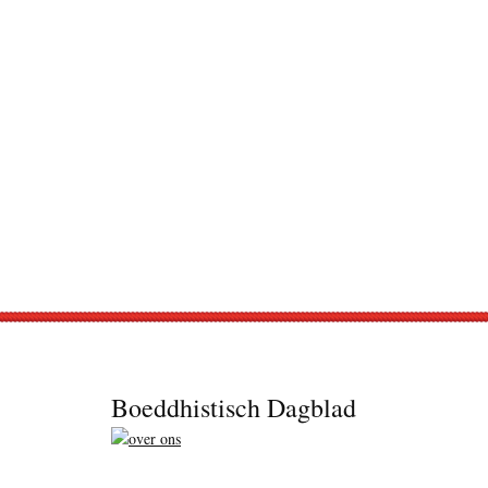
Footer
Boeddhistisch Dagblad