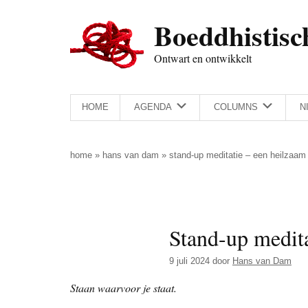
Door
Skip
Spring
Spring
Boeddhistisc
naar
to
naar
naar
de
secondary
de
de
Ontwart en ontwikkelt
hoofd
menu
eerste
voettekst
inhoud
sidebar
HOME
AGENDA
COLUMNS
N
home
»
hans van dam
»
stand-up meditatie – een heilzaam 
Stand-up medita
9 juli 2024
door
Hans van Dam
Staan waarvoor je staat.