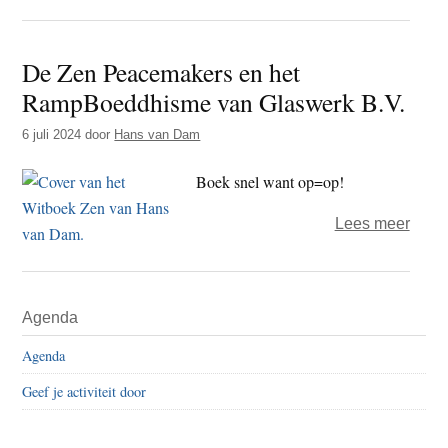
een
nieu
De Zen Peacemakers en het
vorm
RampBoeddhisme van Glaswerk B.V.
van
ramp
6 juli 2024
door
Hans van Dam
Boek snel want op=op!
over
Lees meer
De
Zen
Primaire
Peac
Agenda
Sidebar
en
het
Agenda
Ramp
Geef je activiteit door
van
Glas