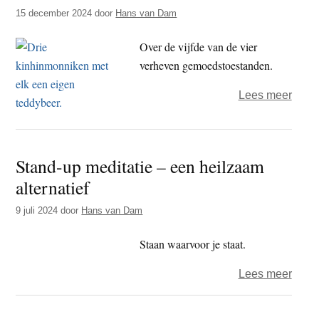
t
15 december 2024
door
Hans van Dam
e
e
s
Over de vijfde van de vier
i
verheven gemoedstoestanden.
t
e
over
Lees meer
Wat
is
kinhi
Stand-up meditatie – een heilzaam
Boed
alternatief
de
Beer
9 juli 2024
door
Hans van Dam
Staan waarvoor je staat.
over
Lees meer
Stand
up