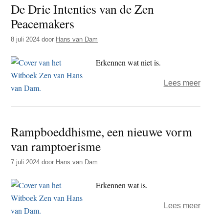
De Drie Intenties van de Zen
medit
Peacemakers
–
een
8 juli 2024
door
Hans van Dam
heil
altern
Erkennen wat niet is.
over
Lees meer
De
Drie
Inten
Rampboeddhisme, een nieuwe vorm
van
van ramptoerisme
de
Zen
7 juli 2024
door
Hans van Dam
Peac
Erkennen wat is.
over
Lees meer
Ramp