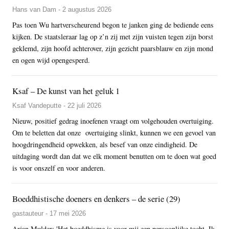
Hans van Dam - 2 augustus 2026
Pas toen Wu hartverscheurend begon te janken ging de bediende eens
kijken. De staatsleraar lag op z’n zij met zijn vuisten tegen zijn borst
geklemd, zijn hoofd achterover, zijn gezicht paarsblauw en zijn mond
en ogen wijd opengesperd.
Ksaf – De kunst van het geluk 1
Ksaf Vandeputte - 22 juli 2026
Nieuw, positief gedrag inoefenen vraagt om volgehouden overtuiging.
Om te beletten dat onze overtuiging slinkt, kunnen we een gevoel van
hoogdringendheid opwekken, als besef van onze eindigheid. De
uitdaging wordt dan dat we elk moment benutten om te doen wat goed
is voor onszelf en voor anderen.
Boeddhistische doeners en denkers – de serie (29)
gastauteur - 17 mei 2026
Arjan Mulder: 'Het boeddhisme is voor mij een persoonlijke tocht. Ik