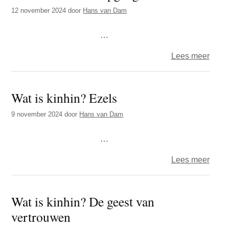
Een
12 november 2024
door
Hans van Dam
paar
…
over
Lees meer
Wat
is
Wat is kinhin? Ezels
kinhi
Diep
9 november 2024
door
Hans van Dam
…
over
Lees meer
Wat
is
Wat is kinhin? De geest van
kinhi
vertrouwen
Ezel