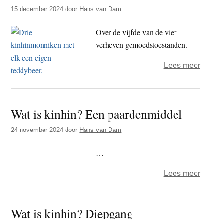
t
15 december 2024
door
Hans van Dam
e
e
s
Over de vijfde van de vier
i
verheven gemoedstoestanden.
t
e
over
Lees meer
Wat
is
kinhi
Wat is kinhin? Een paardenmiddel
Boed
de
24 november 2024
door
Hans van Dam
Beer
…
over
Lees meer
Wat
is
Wat is kinhin? Diepgang
kinhi