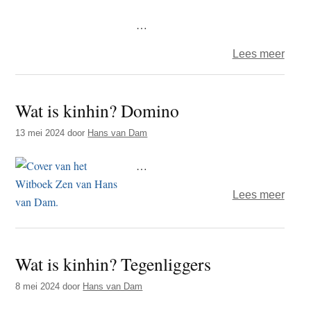
…
over
Lees meer
Wat
is
Wat is kinhin? Domino
kinhi
Zo
13 mei 2024
door
Hans van Dam
kan
het
…
ook
over
Lees meer
Wat
is
kinhi
Wat is kinhin? Tegenliggers
Domi
8 mei 2024
door
Hans van Dam