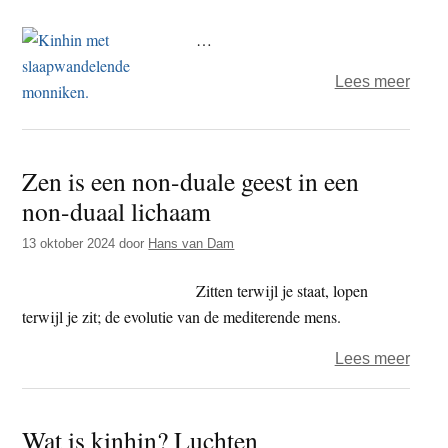
is
the
…
Way
over
Lees meer
Wat
is
kinhi
Zen is een non-duale geest in een
De
non-duaal lichaam
voor
13 oktober 2024
door
Hans van Dam
Zitten terwijl je staat, lopen
terwijl je zit; de evolutie van de mediterende mens.
over
Lees meer
Zen
is
Wat is kinhin? Luchten
een