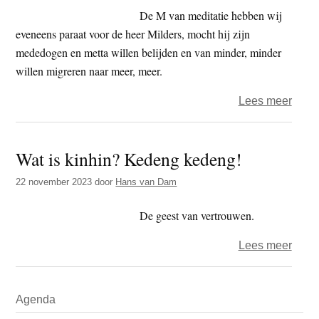
De M van meditatie hebben wij
eveneens paraat voor de heer Milders, mocht hij zijn
mededogen en metta willen belijden en van minder, minder
willen migreren naar meer, meer.
over
Lees meer
Taigu
–
Wat is kinhin? Kedeng kedeng!
De
M
22 november 2023
door
Hans van Dam
van
Manju
De geest van vertrouwen.
over
Lees meer
Wat
is
Primaire
Agenda
kinhi
Sidebar
Kede