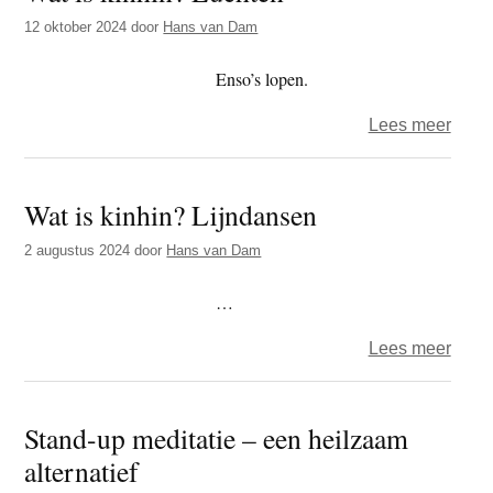
non-
12 oktober 2024
door
Hans van Dam
dual
geest
Enso’s lopen.
in
over
Lees meer
een
Wat
non-
is
duaa
Wat is kinhin? Lijndansen
kinhi
lich
Luch
2 augustus 2024
door
Hans van Dam
…
over
Lees meer
Wat
is
Stand-up meditatie – een heilzaam
kinhi
alternatief
Lijn