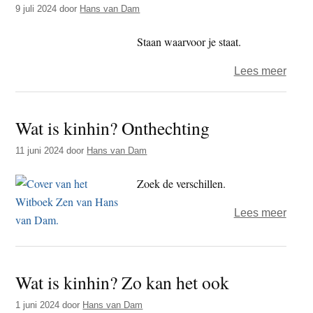
9 juli 2024
door
Hans van Dam
Staan waarvoor je staat.
over
Lees meer
Stand
up
Wat is kinhin? Onthechting
medit
–
11 juni 2024
door
Hans van Dam
een
heil
Zoek de verschillen.
altern
over
Lees meer
Wat
is
kinhi
Wat is kinhin? Zo kan het ook
Onthe
1 juni 2024
door
Hans van Dam