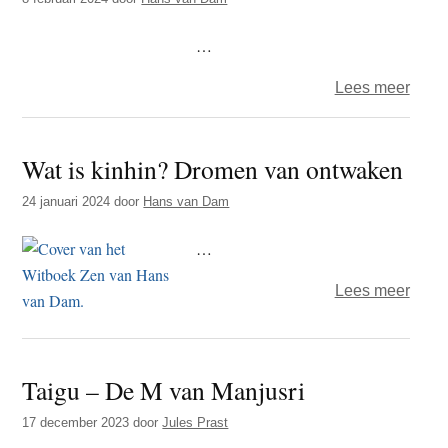
…
over
Lees meer
Wat
is
Wat is kinhin? Dromen van ontwaken
kinhi
Geva
24 januari 2024
door
Hans van Dam
op
de
…
Weg
over
Lees meer
Wat
is
kinhi
Taigu – De M van Manjusri
Drom
van
17 december 2023
door
Jules Prast
ontw