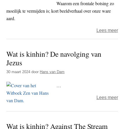
Waarom een frontale botsing zo
moeilijk te vermijden is; kort beeldverhaal over onze ware
aard.
over
Lees meer
Wat
is
Wat is kinhin? De navolging van
kinhi
Jezus
Tegen
30 maart 2024
door
Hans van Dam
…
over
Lees meer
Wat
is
kinhi
Wat is kinhin? Against The Stream
De