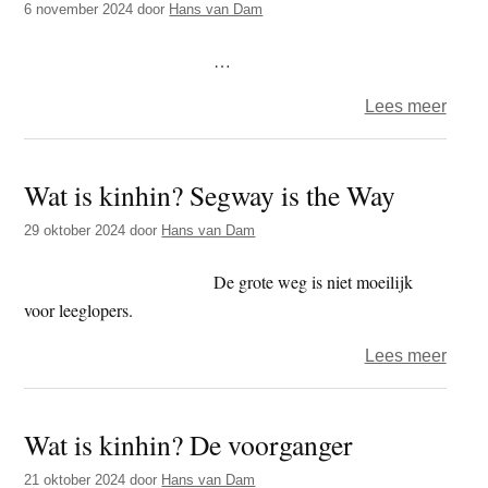
6 november 2024
door
Hans van Dam
…
over
Lees meer
Wat
is
Wat is kinhin? Segway is the Way
kinhi
De
29 oktober 2024
door
Hans van Dam
geest
van
De grote weg is niet moeilijk
vert
voor leeglopers.
over
Lees meer
Wat
is
Wat is kinhin? De voorganger
kinhi
Segw
21 oktober 2024
door
Hans van Dam