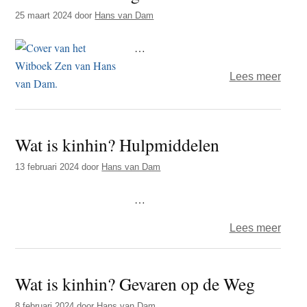
navol
25 maart 2024
door
Hans van Dam
van
…
Jezu
over
Lees meer
Wat
is
kinhi
Wat is kinhin? Hulpmiddelen
Again
The
13 februari 2024
door
Hans van Dam
Stre
…
over
Lees meer
Wat
is
Wat is kinhin? Gevaren op de Weg
kinhi
Hulp
8 februari 2024
door
Hans van Dam