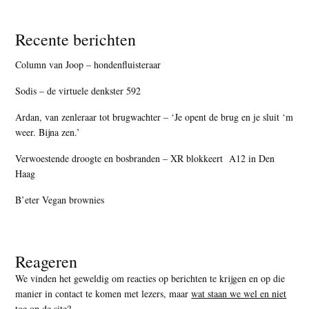
Recente berichten
Column van Joop – hondenfluisteraar
Sodis – de virtuele denkster 592
Ardan, van zenleraar tot brugwachter – ‘Je opent de brug en je sluit ‘m
weer. Bijna zen.’
Verwoestende droogte en bosbranden – XR blokkeert A12 in Den
Haag
B’eter Vegan brownies
Reageren
We vinden het geweldig om reacties op berichten te krijgen en op die
manier in contact te komen met lezers, maar
wat staan we wel en niet
toe op de site
?