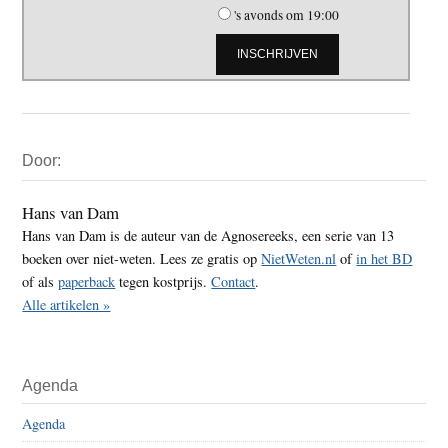
's avonds om 19:00
Primaire
Door:
Sidebar
Hans van Dam
Hans van Dam is de auteur van de Agnosereeks, een serie van 13
boeken over niet-weten. Lees ze gratis op
NietWeten.nl
of
in het BD
of als
paperback
tegen kostprijs.
Contact
.
Alle artikelen »
Agenda
Agenda