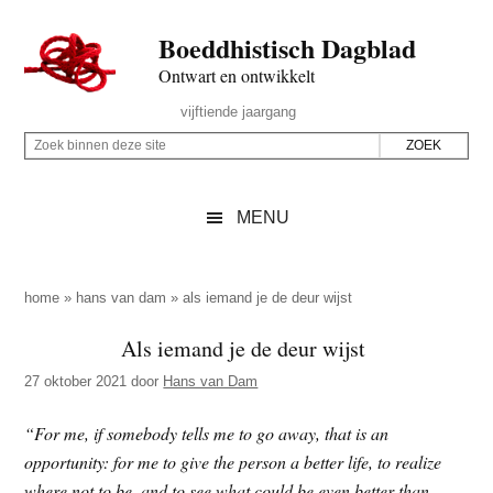
Door
Skip
Spring
Spring
Boeddhistisch Dagblad
naar
to
naar
naar
de
secondary
de
de
Ontwart en ontwikkelt
hoofd
menu
eerste
voettekst
Header
vijftiende jaargang
inhoud
sidebar
Rechts
Z
Z
o
o
e
e
MENU
k
k
b
o
i
p
home
»
hans van dam
»
als iemand je de deur wijst
n
d
Als iemand je de deur wijst
n
e
e
27 oktober 2021
door
Hans van Dam
z
n
e
d
“For me, if somebody tells me to go away, that is an
s
e
opportunity: for me to give the person a better life, to realize
i
z
where not to be, and to see what could be even better than