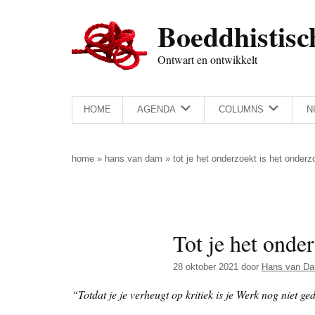
Door
Skip
Spring
Spring
Boeddhistisc
naar
to
naar
naar
de
secondary
de
de
Ontwart en ontwikkelt
hoofd
menu
eerste
voettekst
inhoud
sidebar
HOME
AGENDA
COLUMNS
N
home
»
hans van dam
»
tot je het onderzoekt is het onder
Tot je het onde
28 oktober 2021
door
Hans van D
“Totdat je je verheugt op kritiek is je Werk nog niet ge