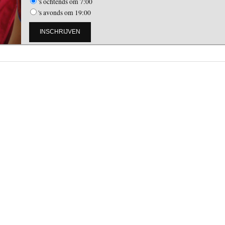
's ochtends om 7:00
's avonds om 19:00