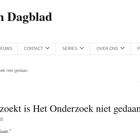
h Dagblad
IEUWS
CONTACT
SERIES
OVER ONS
P
zoek niet gedaan
rzoekt is Het Onderzoek niet gedaa
am
daan.”