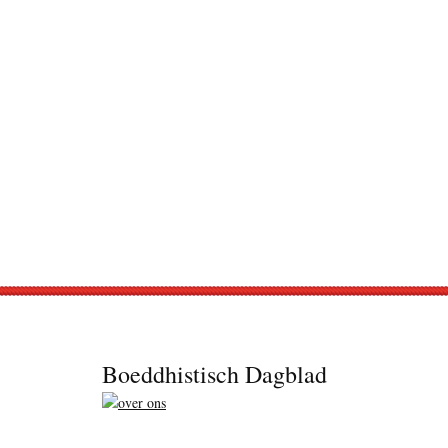
Footer
Boeddhistisch Dagblad