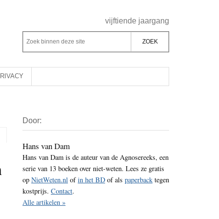
Header
vijftiende jaargang
Rechts
Z
Z
o
o
e
e
k
k
RIVACY
b
o
i
p
Primaire
n
d
Door:
Sidebar
n
e
e
z
Hans van Dam
n
Hans van Dam is de auteur van de Agnosereeks, een
e
n
d
serie van 13 boeken over niet-weten. Lees ze gratis
s
e
op
NietWeten.nl
of
in het BD
of als
paperback
tegen
i
z
kostprijs.
Contact
.
t
e
Alle artikelen »
e
s