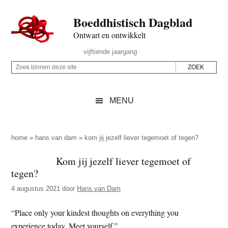
Door
Skip
Spring
Spring
Boeddhistisch Dagblad
naar
to
naar
naar
de
secondary
de
de
Ontwart en ontwikkelt
hoofd
menu
eerste
voettekst
Header
vijftiende jaargang
inhoud
sidebar
Rechts
Z
Z
o
o
e
e
MENU
k
k
b
o
i
p
home
»
hans van dam
»
kom jij jezelf liever tegemoet of tegen?
n
d
Kom jij jezelf liever tegemoet of
n
e
tegen?
e
z
n
4 augustus 2021
door
Hans van Dam
e
d
s
“Place only your kindest thoughts on everything you
e
i
experience today. Meet yourself.”
z