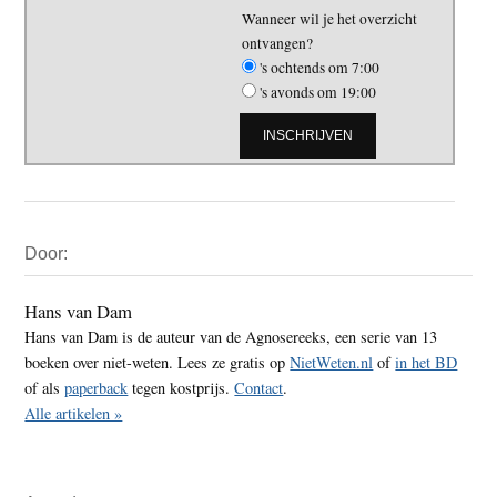
Wanneer wil je het overzicht
ontvangen?
's ochtends om 7:00
's avonds om 19:00
Primaire
Door:
Sidebar
Hans van Dam
Hans van Dam is de auteur van de Agnosereeks, een serie van 13
boeken over niet-weten. Lees ze gratis op
NietWeten.nl
of
in het BD
of als
paperback
tegen kostprijs.
Contact
.
Alle artikelen »