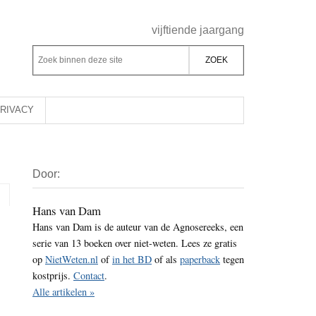
Header
vijftiende jaargang
Rechts
Z
Z
o
o
e
e
k
k
RIVACY
b
o
i
p
Primaire
n
d
Door:
Sidebar
n
e
e
z
Hans van Dam
n
Hans van Dam is de auteur van de Agnosereeks, een
e
d
serie van 13 boeken over niet-weten. Lees ze gratis
s
e
op
NietWeten.nl
of
in het BD
of als
paperback
tegen
i
z
kostprijs.
Contact
.
t
e
Alle artikelen »
e
s