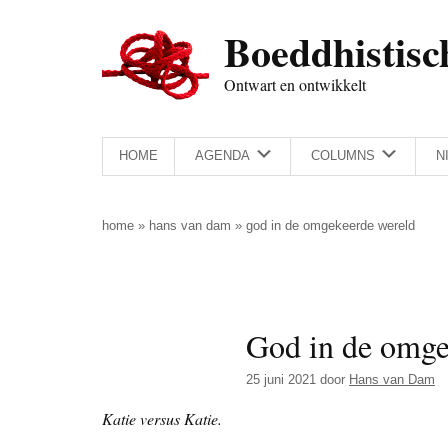
Door
Skip
Spring
Spring
Boeddhistisc
naar
to
naar
naar
de
secondary
de
de
Ontwart en ontwikkelt
hoofd
menu
eerste
voettekst
inhoud
sidebar
HOME
AGENDA
COLUMNS
N
home
»
hans van dam
»
god in de omgekeerde wereld
God in de omge
25 juni 2021
door
Hans van Dam
Katie versus Katie.