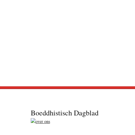
Footer
Boeddhistisch Dagblad