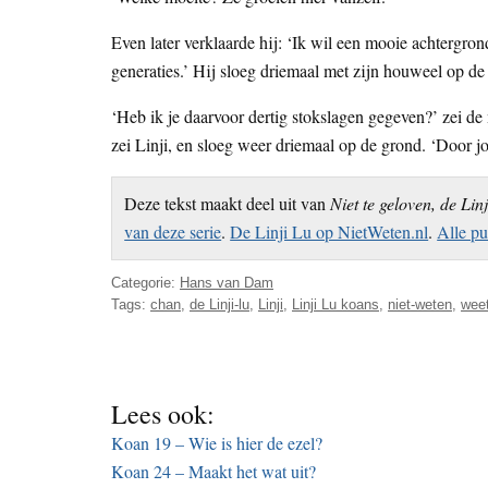
Even later verklaarde hij: ‘Ik wil een mooie achtergro
generaties.’ Hij sloeg driemaal met zijn houweel op de
‘Heb ik je daarvoor dertig stokslagen gegeven?’ zei 
zei Linji, en sloeg weer driemaal op de grond. ‘Door 
Deze tekst maakt deel uit van
Niet te geloven, de Lin
van deze serie
.
De Linji Lu op NietWeten.nl
.
Alle pu
Categorie:
Hans van Dam
Tags:
chan
,
de Linji-lu
,
Linji
,
Linji Lu koans
,
niet-weten
,
weet
Lees ook:
Koan 19 – Wie is hier de ezel?
Koan 24 – Maakt het wat uit?