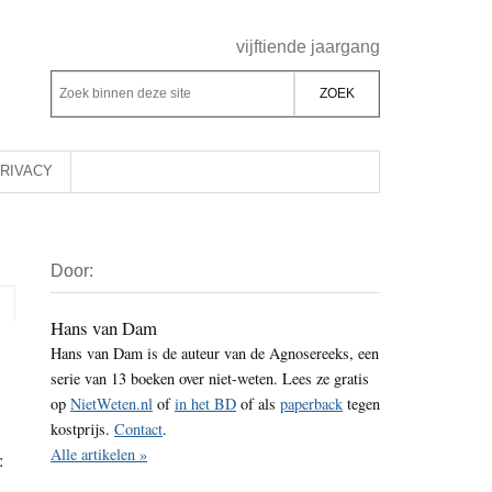
Header
vijftiende jaargang
Rechts
Z
Z
o
o
e
e
k
k
RIVACY
b
o
i
p
Primaire
n
d
Door:
Sidebar
n
e
e
z
Hans van Dam
n
Hans van Dam is de auteur van de Agnosereeks, een
e
d
serie van 13 boeken over niet-weten. Lees ze gratis
s
e
op
NietWeten.nl
of
in het BD
of als
paperback
tegen
i
z
kostprijs.
Contact
.
t
e
Alle artikelen »
:
e
s