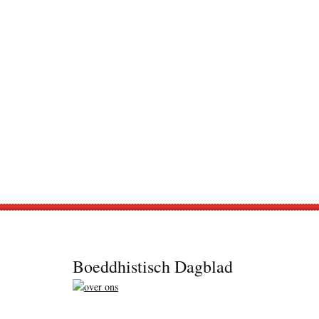
Footer
Boeddhistisch Dagblad