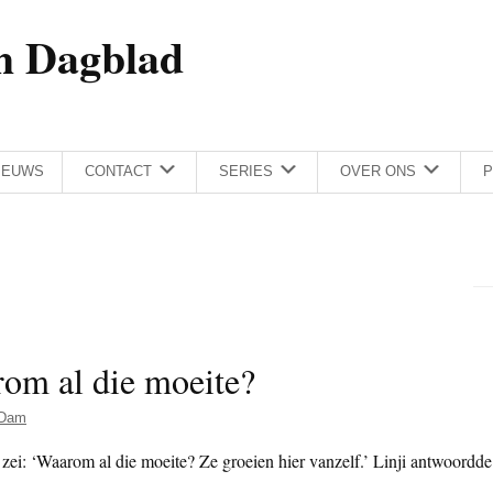
h Dagblad
IEUWS
CONTACT
SERIES
OVER ONS
P
om al die moeite?
 Dam
zei: ‘Waarom al die moeite? Ze groeien hier vanzelf.’ Linji antwoordde