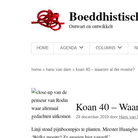
Door
Skip
Spring
Spring
Boeddhistisc
naar
to
naar
naar
de
secondary
de
de
Ontwart en ontwikkelt
hoofd
menu
eerste
voettekst
inhoud
sidebar
HOME
AGENDA
COLUMNS
N
home
»
hans van dam
»
koan 40 – waarom al die moeite?
Koan 40 – Waar
29 december 2019
door
Hans van
Linji stond pijnboompjes te planten. Meester Huangbo 
‘Welke moeite? Ze groeien hier vanzelf.’