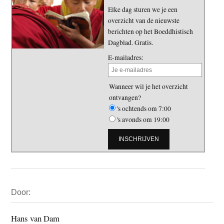
Elke dag sturen we je een
overzicht van de nieuwste
berichten op het Boeddhistisch
Dagblad. Gratis.
E-mailadres:
Wanneer wil je het overzicht
ontvangen?
's ochtends om 7:00
's avonds om 19:00
Primaire
Door:
Sidebar
Hans van Dam