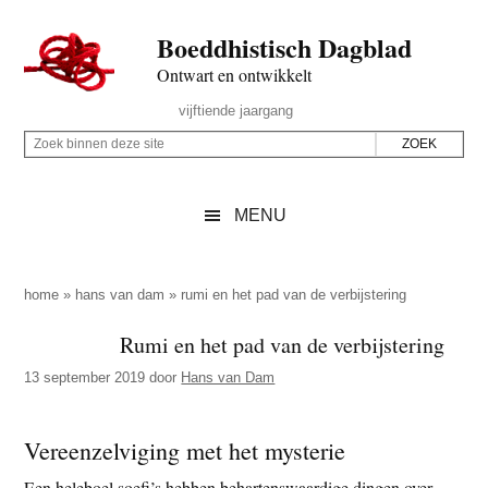
Door
Skip
Spring
Spring
Boeddhistisch Dagblad
naar
to
naar
naar
de
secondary
de
de
Ontwart en ontwikkelt
hoofd
menu
eerste
voettekst
Header
vijftiende jaargang
inhoud
sidebar
Rechts
Z
Z
o
o
e
e
MENU
k
k
b
o
i
p
home
»
hans van dam
»
rumi en het pad van de verbijstering
n
d
Rumi en het pad van de verbijstering
n
e
e
13 september 2019
door
Hans van Dam
z
n
e
d
s
Vereenzelviging met het mysterie
e
i
z
Een heleboel soefi’s hebben behartenswaardige dingen over