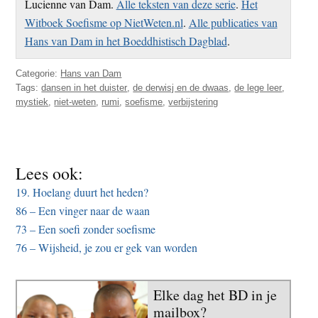
Lucienne van Dam.
Alle teksten van deze serie
.
Het
Witboek Soefisme op NietWeten.nl
.
Alle publicaties van
Hans van Dam in het Boeddhistisch Dagblad
.
Categorie:
Hans van Dam
Tags:
dansen in het duister
,
de derwisj en de dwaas
,
de lege leer
,
mystiek
,
niet-weten
,
rumi
,
soefisme
,
verbijstering
Lees ook:
19. Hoelang duurt het heden?
86 – Een vinger naar de waan
73 – Een soefi zonder soefisme
76 – Wijsheid, je zou er gek van worden
Elke dag het BD in je
mailbox?