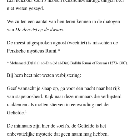
t
e
niet-weten gezegd.
e
s
We zullen een aantal van hen leren kennen in de dialogen
i
van
De derwisj en de dwaas
.
t
e
De meest uitgesproken agnost (weetniet) is misschien de
Perzische mysticus Rumi.*
* Mohamed (D)Jalal ad-Din (of al-Din) Balkhi Rumi of Roemi (1273-1307).
Bij hem heet niet-weten verbijstering:
Geef vannacht je slaap op, ga voor één nacht naar het rijk
van slapeloosheid. Kijk naar deze minnaars die verbijsterd
raakten en als motten stierven in eenwording met de
1
Geliefde.
De minnaars zijn hier de soefi’s, de Geliefde is het
onbevattelijke mysterie dat geen naam mag hebben.