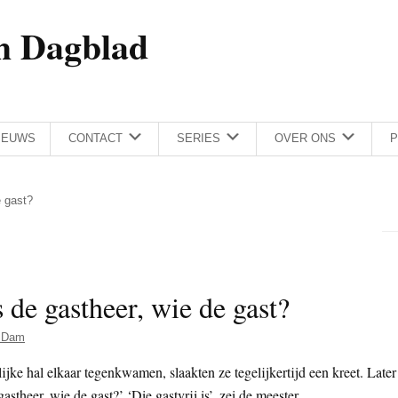
h Dagblad
IEUWS
CONTACT
SERIES
OVER ONS
P
e gast?
 de gastheer, wie de gast?
 Dam
ke hal elkaar tegenkwamen, slaakten ze tegelijkertijd een kreet. Later
theer, wie de gast?’ ‘Die gastvrij is’, zei de meester.