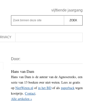
Header
vijftiende jaargang
Rechts
Z
Z
o
o
e
e
k
k
RIVACY
b
o
i
p
Primaire
n
d
Door:
Sidebar
n
e
e
z
Hans van Dam
n
Hans van Dam is de auteur van de Agnosereeks, een
e
d
serie van 13 boeken over niet-weten. Lees ze gratis
s
e
op
NietWeten.nl
of
in het BD
of als
paperback
tegen
i
z
kostprijs.
Contact
.
t
e
Alle artikelen »
e
s