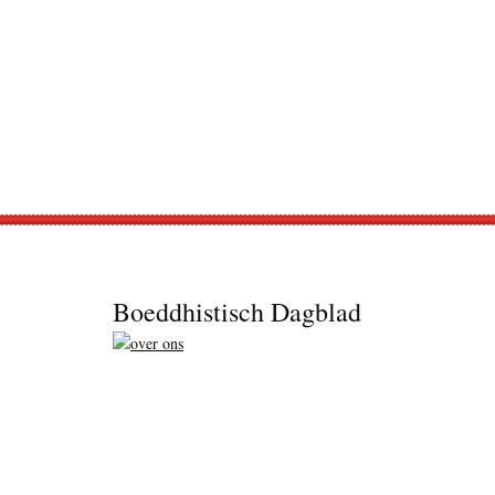
Footer
Boeddhistisch Dagblad