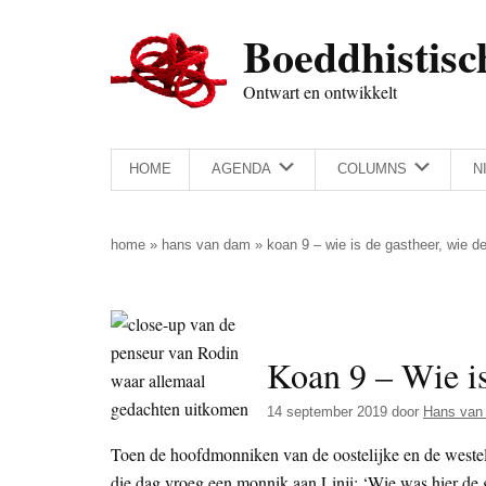
Door
Skip
Spring
Spring
Boeddhistisc
naar
to
naar
naar
de
secondary
de
de
Ontwart en ontwikkelt
hoofd
menu
eerste
voettekst
inhoud
sidebar
HOME
AGENDA
COLUMNS
N
home
»
hans van dam
»
koan 9 – wie is de gastheer, wie d
Koan 9 – Wie is
14 september 2019
door
Hans van
Toen de hoofdmonniken van de oostelijke en de westelij
die dag vroeg een monnik aan Linji: ‘Wie was hier de gas