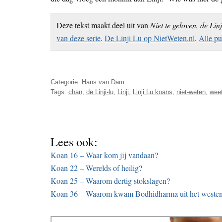
Deze tekst maakt deel uit van
Niet te geloven, de Lin
van deze serie
.
De Linji Lu op NietWeten.nl
.
Alle pu
Categorie:
Hans van Dam
Tags:
chan
,
de Linji-lu
,
Linji
,
Linji Lu koans
,
niet-weten
,
weet
Lees ook:
Koan 16 – Waar kom jij vandaan?
Koan 22 – Werelds of heilig?
Koan 25 – Waarom dertig stokslagen?
Koan 36 – Waarom kwam Bodhidharma uit het weste