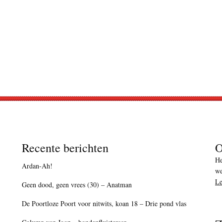
Recente berichten
O
He
Ardan-Ah!
we
Le
Geen dood, geen vrees (30) – Anatman
De Poortloze Poort voor nitwits, koan 18 – Drie pond vlas