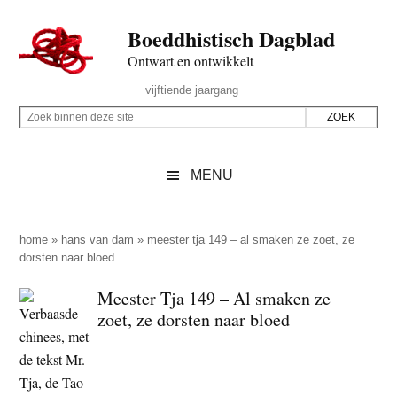
Door
Skip
Spring
Spring
Boeddhistisch Dagblad
naar
to
naar
naar
de
secondary
de
de
Ontwart en ontwikkelt
hoofd
menu
eerste
voettekst
Header
vijftiende jaargang
inhoud
sidebar
Rechts
Z
Z
o
o
e
e
MENU
k
k
b
o
i
p
home
»
hans van dam
»
meester tja 149 – al smaken ze zoet, ze
n
dorsten naar bloed
d
n
e
Meester Tja 149 – Al smaken ze
e
z
zoet, ze dorsten naar bloed
n
e
d
s
e
i
z