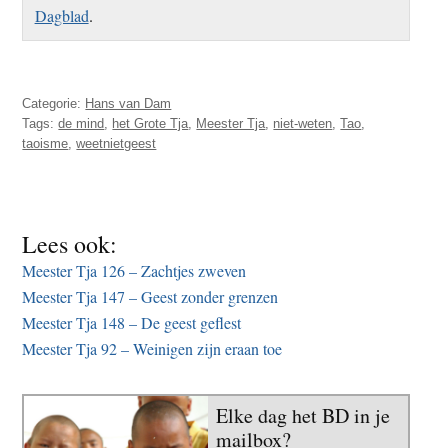
Dagblad
.
Categorie:
Hans van Dam
Tags:
de mind
,
het Grote Tja
,
Meester Tja
,
niet-weten
,
Tao
,
taoisme
,
weetnietgeest
Lees ook:
Meester Tja 126 – Zachtjes zweven
Meester Tja 147 – Geest zonder grenzen
Meester Tja 148 – De geest geflest
Meester Tja 92 – Weinigen zijn eraan toe
Elke dag het BD in je
mailbox?