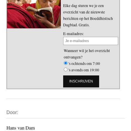
Elke dag sturen we je een
overzicht van de nieuwste
berichten op het Boeddhistisch
Dagblad. Gratis.
E-mailadres:
Wanneer wil je het overzicht
ontvangen?
's ochtends om 7:00
's avonds om 19:00
Primaire
Door:
Sidebar
Hans van Dam