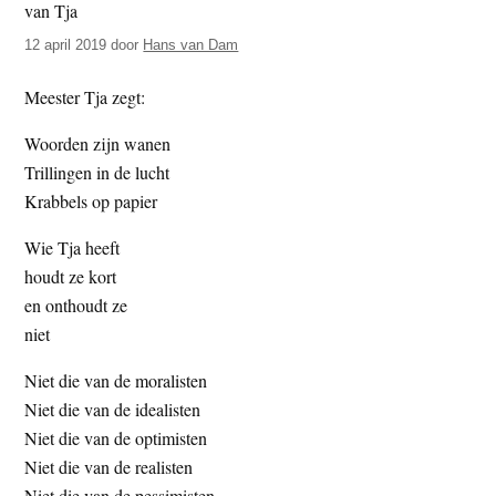
t
e
12 april 2019
door
Hans van Dam
e
s
i
Meester Tja zegt:
t
e
Woorden zijn wanen
Trillingen in de lucht
Krabbels op papier
Wie Tja heeft
houdt ze kort
en onthoudt ze
niet
Niet die van de moralisten
Niet die van de idealisten
Niet die van de optimisten
Niet die van de realisten
Niet die van de pessimisten