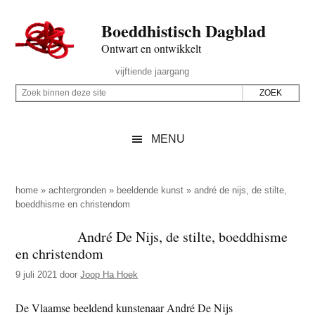
Door
Skip
Spring
Spring
Boeddhistisch Dagblad
naar
to
naar
naar
de
secondary
de
de
Ontwart en ontwikkelt
hoofd
menu
eerste
voettekst
Header
vijftiende jaargang
inhoud
sidebar
Rechts
Z
Z
o
o
e
e
MENU
k
k
b
o
i
p
home
»
achtergronden
»
beeldende kunst
»
andré de nijs, de stilte,
n
boeddhisme en christendom
d
n
e
André De Nijs, de stilte, boeddhisme
e
z
en christendom
n
e
d
9 juli 2021
door
Joop Ha Hoek
s
e
i
De Vlaamse beeldend kunstenaar André De Nijs
z