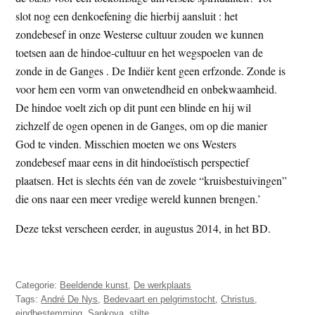
slot nog een denkoefening die hierbij aansluit : het
zondebesef in onze Westerse cultuur zouden we kunnen
toetsen aan de hindoe-cultuur en het wegspoelen van de
zonde in de Ganges . De Indiër kent geen erfzonde. Zonde is
voor hem een vorm van onwetendheid en onbekwaamheid.
De hindoe voelt zich op dit punt een blinde en hij wil
zichzelf de ogen openen in de Ganges, om op die manier
God te vinden. Misschien moeten we ons Westers
zondebesef maar eens in dit hindoeïstisch perspectief
plaatsen. Het is slechts één van de zovele “kruisbestuivingen”
die ons naar een meer vredige wereld kunnen brengen.’
Deze tekst verscheen eerder, in augustus 2014, in het BD.
Categorie:
Beeldende kunst
,
De werkplaats
Tags:
André De Nys
,
Bedevaart en pelgrimstocht
,
Christus
,
eindbestemming
,
Sankova
,
stilte