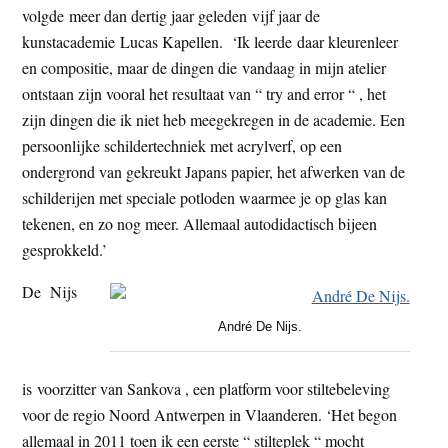
volgde meer dan dertig jaar geleden vijf jaar de
t
e
kunstacademie Lucas Kapellen. ‘Ik leerde daar kleurenleer
e
s
en compositie, maar de dingen die vandaag in mijn atelier
i
ontstaan zijn vooral het resultaat van “ try and error “ , het
t
zijn dingen die ik niet heb meegekregen in de academie. Een
e
persoonlijke schildertechniek met acrylverf, op een
ondergrond van gekreukt Japans papier, het afwerken van de
schilderijen met speciale potloden waarmee je op glas kan
tekenen, en zo nog meer. Allemaal autodidactisch bijeen
gesprokkeld.’
De Nijs
André De Nijs.
is voorzitter van Sankova , een platform voor stiltebeleving
voor de regio Noord Antwerpen in Vlaanderen. ‘Het begon
allemaal in 2011 toen ik een eerste “ stilteplek “ mocht