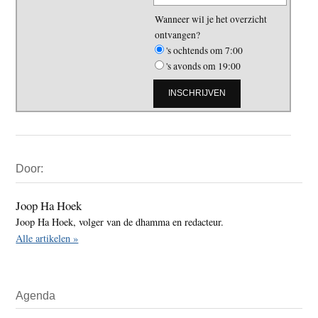
Wanneer wil je het overzicht
ontvangen?
's ochtends om 7:00
's avonds om 19:00
Primaire
Door:
Sidebar
Joop Ha Hoek
Joop Ha Hoek, volger van de dhamma en redacteur.
Alle artikelen »
Agenda