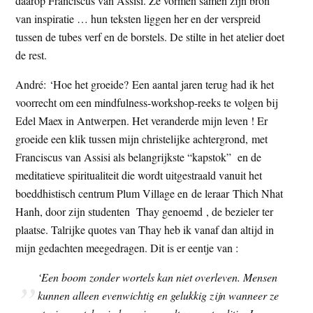
daarop Franciscus van Assisi. Ze vormen samen zijn bron
van inspiratie … hun teksten liggen her en der verspreid
tussen de tubes verf en de borstels. De stilte in het atelier doet
de rest.
André: ‘Hoe het groeide? Een aantal jaren terug had ik het
voorrecht om een mindfulness-workshop-reeks te volgen bij
Edel Maex in Antwerpen. Het veranderde mijn leven ! Er
groeide een klik tussen mijn christelijke achtergrond, met
Franciscus van Assisi als belangrijkste “kapstok” en de
meditatieve spiritualiteit die wordt uitgestraald vanuit het
boeddhistisch centrum Plum Village en de leraar Thich Nhat
Hanh, door zijn studenten Thay genoemd , de bezieler ter
plaatse. Talrijke quotes van Thay heb ik vanaf dan altijd in
mijn gedachten meegedragen. Dit is er eentje van :
‘Een boom zonder wortels kan niet overleven. Mensen
kunnen alleen evenwichtig en gelukkig zijn wanneer ze