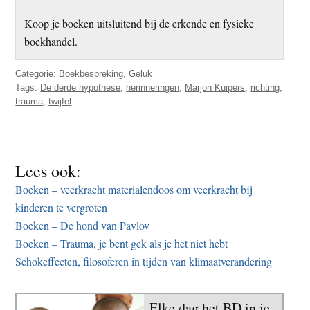
Koop je boeken uitsluitend bij de erkende en fysieke
boekhandel.
Categorie:
Boekbespreking
,
Geluk
Tags:
De derde hypothese
,
herinneringen
,
Marjon Kuipers
,
richting
,
trauma
,
twijfel
Lees ook:
Boeken – veerkracht materialendoos om veerkracht bij
kinderen te vergroten
Boeken – De hond van Pavlov
Boeken – Trauma, je bent gek als je het niet hebt
Schokeffecten, filosoferen in tijden van klimaatverandering
Elke dag het BD in je