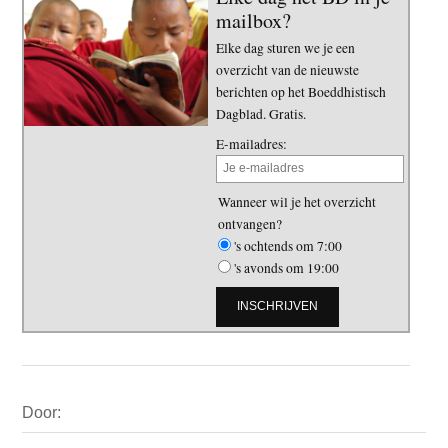
mailbox?
Elke dag sturen we je een
overzicht van de nieuwste
berichten op het Boeddhistisch
Dagblad. Gratis.
E-mailadres:
Wanneer wil je het overzicht
ontvangen?
's ochtends om 7:00
's avonds om 19:00
Primaire
Door:
Sidebar