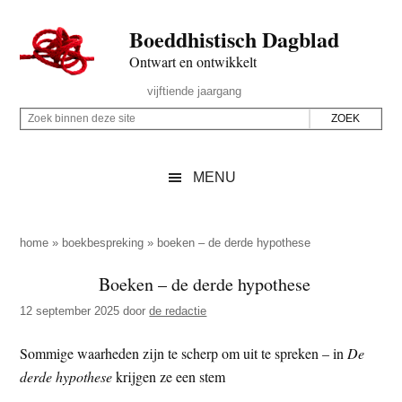
Door
Skip
Spring
Spring
Boeddhistisch Dagblad
naar
to
naar
naar
de
secondary
de
de
Ontwart en ontwikkelt
hoofd
menu
eerste
voettekst
Header
vijftiende jaargang
inhoud
sidebar
Rechts
Z
Z
o
o
e
e
MENU
k
k
b
o
i
p
home
»
boekbespreking
»
boeken – de derde hypothese
n
d
Boeken – de derde hypothese
n
e
e
12 september 2025
door
de redactie
z
n
e
d
Sommige waarheden zijn te scherp om uit te spreken – in
De
s
e
derde hypothese
krijgen ze een stem
i
z