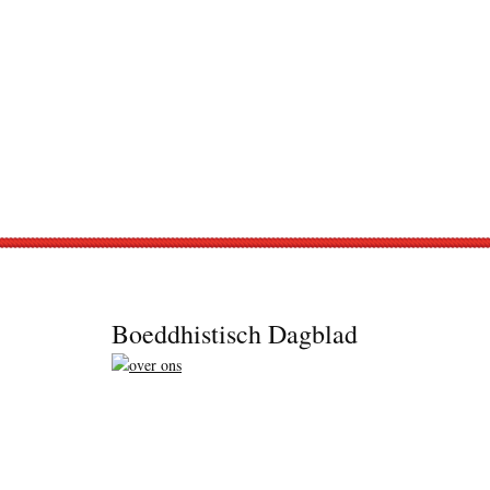
Footer
Boeddhistisch Dagblad