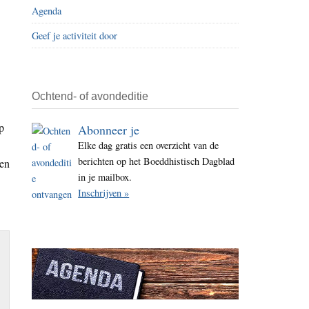
Agenda
i
t
Geef je activiteit door
e
Ochtend- of avondeditie
p
Abonneer je
Elke dag gratis een overzicht van de
berichten op het Boeddhistisch Dagblad
 en
in je mailbox.
Inschrijven »