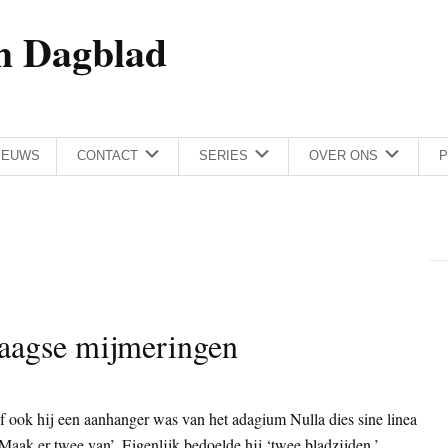
h Dagblad
IEUWS
CONTACT
SERIES
OVER ONS
P
aagse mijmeringen
ook hij een aanhanger was van het adagium Nulla dies sine linea
Maak er twee van’. Eigenlijk bedoelde hij ‘twee bladzijden.’