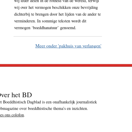
wij ieder delen in de rotheid van de wereld, terwijl
wij over het vermogen beschikken onze bevrijding
dichterbij te brengen door het lijden van de ander te
verminderen. In sommige teksten wordt dit
vermogen ‘boeddhanatuur’ genoemd.
Meer onder 'pakhuis van verlangen'
ver het BD
t Boeddhistisch Dagblad is een onafhankelijk journalistiek
bmagazine over boeddhistische thema’s en inzichten.
es ons colofon
.