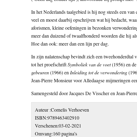
In het Nederlands taalgebied is hij nog steeds een van 
veel en moest daarbij opschrijven wat hij bedacht, waar
aforismen, kleine oefeningen in bezonken verwondering, 
meer dan duizend of twaalfhonderd woorden die hij als 
Hoe dan ook: meer dan een lijn per dag.
In zijn nalatenschap bevindt zich een tweehonderdtal v
tot het proefschrift
Symboliek van de voet
(1956) en de
gebeuren
(1966) en
Inleiding tot de verwondering
(196
Jean-Pierre Monsieur voor Alledaagse mijmeringen een
Samengesteld door Jacques De Visscher en Jean-Pierr
Auteur :Cornelis Verhoeven
ISBN:9789463402910
Verschenen:03-02-2021
Omvang:160 pagina’s