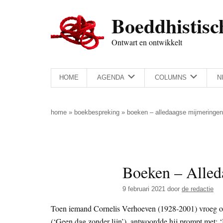
Door
Skip
Spring
Spring
Boeddhistisc
naar
to
naar
naar
de
secondary
de
de
Ontwart en ontwikkelt
hoofd
menu
eerste
voettekst
inhoud
sidebar
HOME
AGENDA
COLUMNS
N
home
»
boekbespreking
»
boeken – alledaagse mijmeringen
Boeken – Alled
9 februari 2021
door
de redactie
Toen iemand Cornelis Verhoeven (1928-2001) vroeg of 
(‘Geen dag zonder lijn’), antwoordde hij prompt met: ‘