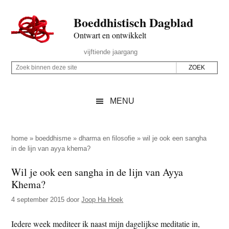
Door
Skip
Spring
Spring
Boeddhistisch Dagblad
naar
to
naar
naar
de
secondary
de
de
Ontwart en ontwikkelt
hoofd
menu
eerste
voettekst
Header
vijftiende jaargang
inhoud
sidebar
Rechts
Z
Z
o
o
e
e
MENU
k
k
b
o
i
p
home
»
boeddhisme
»
dharma en filosofie
»
wil je ook een sangha
n
in de lijn van ayya khema?
d
n
e
Wil je ook een sangha in de lijn van Ayya
e
z
Khema?
n
e
d
4 september 2015
door
Joop Ha Hoek
s
e
i
Iedere week mediteer ik naast mijn dagelijkse meditatie in,
z