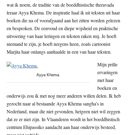
wat ik noem, de traditie van de boeddhistische theravada
t
e
leraar Ayya Khema. De inspiratie haal ik uit teksten uit haar
e
s
boeken die na of voorafgaand aan het zitten worden gelezen
i
en besproken. De eenvoud en diepe wijsheid en praktische
t
uitvoering van haar leringen en teksten raken mij. Je hoeft
e
niemand te zijn, je hoeft nergens heen, zoals cartoonist
Marjita haar onlangs aanhaalde in een van haar teksten.
Mijn prille
ervaringen
Ayya Khema.
met haar
boeken en
onderwijs zou ik met nog meer anderen willen delen. Ik heb
gezocht naar al bestaande Ayya Khema sangha’s in
Nederland, maar die niet gevonden, hetgeen niet wil zeggen
dat ze er niet zijn. In Vlaanderen wordt in het boeddhistisch
centrum Ehipassiko aandacht aan haar onderwijs besteed,
maar niet voltijds.