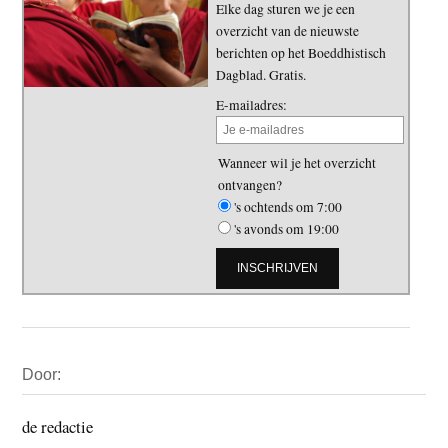
Elke dag sturen we je een
overzicht van de nieuwste
berichten op het Boeddhistisch
Dagblad. Gratis.
E-mailadres:
Wanneer wil je het overzicht
ontvangen?
's ochtends om 7:00
's avonds om 19:00
Primaire
Door:
Sidebar
de redactie