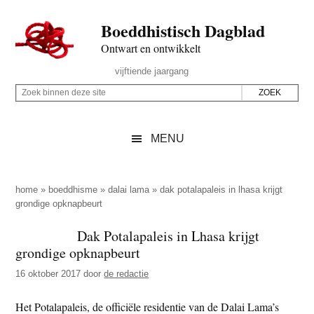
Door
Skip
Spring
Spring
Boeddhistisch Dagblad
naar
to
naar
naar
de
secondary
de
de
Ontwart en ontwikkelt
hoofd
menu
eerste
voettekst
Header
vijftiende jaargang
inhoud
sidebar
Rechts
Z
Z
o
o
e
e
MENU
k
k
b
o
i
p
home
»
boeddhisme
»
dalai lama
»
dak potalapaleis in lhasa krijgt
n
grondige opknapbeurt
d
n
e
Dak Potalapaleis in Lhasa krijgt
e
z
grondige opknapbeurt
n
e
d
16 oktober 2017
door
de redactie
s
e
i
Het Potalapaleis, de officiële residentie van de Dalai Lama’s
z