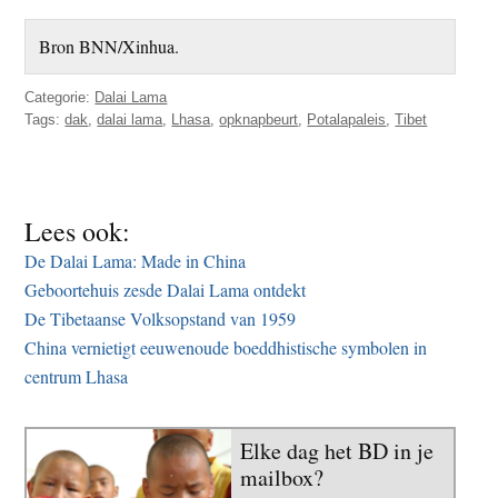
Bron BNN/Xinhua.
Categorie:
Dalai Lama
Tags:
dak
,
dalai lama
,
Lhasa
,
opknapbeurt
,
Potalapaleis
,
Tibet
Lees ook:
De Dalai Lama: Made in China
Geboortehuis zesde Dalai Lama ontdekt
De Tibetaanse Volksopstand van 1959
China vernietigt eeuwenoude boeddhistische symbolen in
centrum Lhasa
Elke dag het BD in je
mailbox?