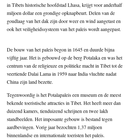
in Tibets historische hoofdstad Lhasa, krijgt voor anderhalf
t
e
miljoen dollar een grondige opknapbeurt. Delen van de
e
s
goudlaag van het dak zijn door weer en wind aangetast en
i
ook het veiligheidssysteem van het paleis wordt aangepast.
t
e
De bouw van het paleis begon in 1645 en duurde bijna
vijftig jaar. Het is gebouwd op de berg Potalaka en was het
centrum van de religieuze en politieke macht in Tibet tot de
veertiende Dalai Lama in 1959 naar India vluchtte nadat
China zijn land bezette.
Tegenwoordig is het Potalapaleis een museum en de meest
bekende toeristische attracties in Tibet. Het heeft meer dan
duizend kamers, tienduizend schrijnen en twee lakh
standbeelden. Het imposante gebouw is bestand tegen
aardbevingen. Vorig jaar bezochten 1,37 miljoen
binnenlandse en internationale toeristen het paleis.