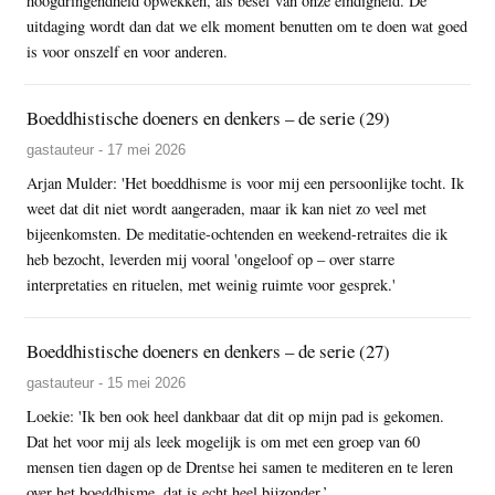
hoogdringendheid opwekken, als besef van onze eindigheid. De
uitdaging wordt dan dat we elk moment benutten om te doen wat goed
is voor onszelf en voor anderen.
Boeddhistische doeners en denkers – de serie (29)
gastauteur - 17 mei 2026
Arjan Mulder: 'Het boeddhisme is voor mij een persoonlijke tocht. Ik
weet dat dit niet wordt aangeraden, maar ik kan niet zo veel met
bijeenkomsten. De meditatie-ochtenden en weekend-retraites die ik
heb bezocht, leverden mij vooral 'ongeloof op – over starre
interpretaties en rituelen, met weinig ruimte voor gesprek.'
Boeddhistische doeners en denkers – de serie (27)
gastauteur - 15 mei 2026
Loekie: 'Ik ben ook heel dankbaar dat dit op mijn pad is gekomen.
Dat het voor mij als leek mogelijk is om met een groep van 60
mensen tien dagen op de Drentse hei samen te mediteren en te leren
over het boeddhisme, dat is echt heel bijzonder.’