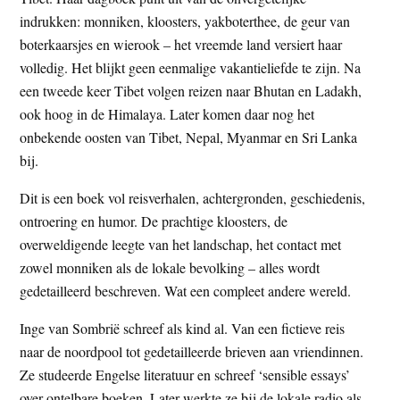
indrukken: monniken, kloosters, yakboterthee, de geur van
boterkaarsjes en wierook – het vreemde land versiert haar
volledig. Het blijkt geen eenmalige vakantieliefde te zijn. Na
een tweede keer Tibet volgen reizen naar Bhutan en Ladakh,
ook hoog in de Himalaya. Later komen daar nog het
onbekende oosten van Tibet, Nepal, Myanmar en Sri Lanka
bij.
Dit is een boek vol reisverhalen, achtergronden, geschiedenis,
ontroering en humor. De prachtige kloosters, de
overweldigende leegte van het landschap, het contact met
zowel monniken als de lokale bevolking – alles wordt
gedetailleerd beschreven. Wat een compleet andere wereld.
Inge van Sombrië schreef als kind al. Van een fictieve reis
naar de noordpool tot gedetailleerde brieven aan vriendinnen.
Ze studeerde Engelse literatuur en schreef ‘sensible essays’
over ontelbare boeken. Later werkte ze bij de lokale radio als