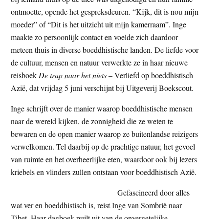
t
e
ontmoette, opende het gespreksdeuren. “Kijk, dit is nou mijn
e
s
moeder” of “Dit is het uitzicht uit mijn kamerraam”. Inge
i
maakte zo persoonlijk contact en voelde zich daardoor
t
meteen thuis in diverse boeddhistische landen. De liefde voor
e
de cultuur, mensen en natuur verwerkte ze in haar nieuwe
reisboek
De trap naar het niets
– Verliefd op boeddhistisch
Azië, dat vrijdag 5 juni verschijnt bij Uitgeverij Boekscout.
Inge schrijft over de manier waarop boeddhistische mensen
naar de wereld kijken, de zonnigheid die ze weten te
bewaren en de open manier waarop ze buitenlandse reizigers
verwelkomen. Tel daarbij op de prachtige natuur, het gevoel
van ruimte en het overheerlijke eten, waardoor ook bij lezers
kriebels en vlinders zullen ontstaan voor boeddhistisch Azië.
Gefascineerd door alles
wat ver en boeddhistisch is, reist Inge van Sombrië naar
Tibet. Haar dagboek puilt uit van de onvergetelijke