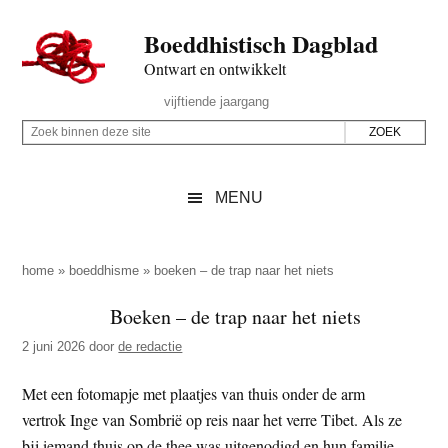
Door
Skip
Spring
Spring
Boeddhistisch Dagblad
naar
to
naar
naar
de
secondary
de
de
Ontwart en ontwikkelt
hoofd
menu
eerste
voettekst
Header
vijftiende jaargang
inhoud
sidebar
Rechts
Z
Z
o
o
e
e
MENU
k
k
b
o
i
p
home
»
boeddhisme
»
boeken – de trap naar het niets
n
d
Boeken – de trap naar het niets
n
e
e
2 juni 2026
door
de redactie
z
n
e
d
Met een fotomapje met plaatjes van thuis onder de arm
s
e
vertrok Inge van Sombrië op reis naar het verre Tibet. Als ze
i
z
bij iemand thuis op de thee was uitgenodigd en hun familie