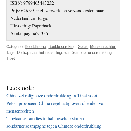
ISBN: 9789465443232
Prijs: €26,99, incl. verwerk- en verzendkosten naar
Nederland en België
Uitvoering: Paperback
Aantal pagina’s: 356
Categorie:
Boeddhisme
,
Boekbespreking
,
Geluk
,
Mensenrechten
Tags:
De trap naar het niets
,
Inge van Sombrië
,
onderdrukking
,
Tibet
Lees ook:
China zet religieuze onderdrukking in Tibet voort
Pelosi provoceert China regelmatig over schenden van
mensenrechten
Tibetaanse families in ballingschap starten
solidariteitscampagne tegen Chinese onderdrukking