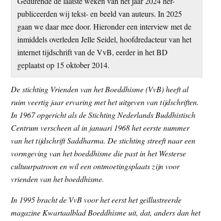
Gedurende de laatste weken van het jaar 2024 her-
t
e
publiceerden wij tekst- en beeld van auteurs. In 2025
e
s
gaan we daar mee door. Hieronder een interview met de
i
inmiddels overleden Jelle Seidel, hoofdredacteur van het
t
internet tijdschrift van de VvB, eerder in het BD
e
geplaatst op 15 oktober 2014.
De stichting Vrienden van het Boeddhisme (VvB) heeft al
ruim veertig jaar ervaring met het uitgeven van tijdschriften.
In 1967 opgericht als de Stichting Nederlands Buddhistisch
Centrum verscheen al in januari 1968 het eerste nummer
van het tijdschrift Saddharma. De stichting streeft naar een
vormgeving van het boeddhisme die past in het Westerse
cultuurpatroon en wil een ontmoetingsplaats zijn voor
vrienden van het boeddhisme.
In 1995 bracht de VvB voor het eerst het geïllustreerde
magazine Kwartaalblad Boeddhisme uit, dat, anders dan het