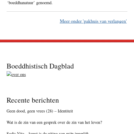
‘boeddhanatuur’ genoemd.
Meer onder 'pakhuis van verlangen'
Footer
Boeddhistisch Dagblad
Recente berichten
Geen dood, geen vrees (28) – Identiteit
Wat is de zin van een gesprek over de zin van het leven?
Sodis Vita – kunst is de uiting van mijn innerlijk