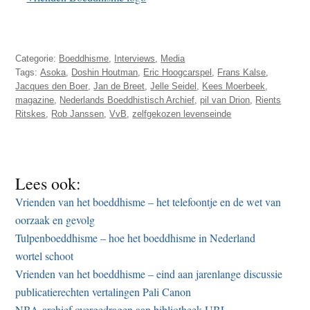
Categorie:
Boeddhisme
,
Interviews
,
Media
Tags:
Asoka
,
Doshin Houtman
,
Eric Hoogcarspel
,
Frans Kalse
,
Jacques den Boer
,
Jan de Breet
,
Jelle Seidel
,
Kees Moerbeek
,
magazine
,
Nederlands Boeddhistisch Archief
,
pil van Drion
,
Rients
Ritskes
,
Rob Janssen
,
VvB
,
zelfgekozen levenseinde
Lees ook:
Vrienden van het boeddhisme – het telefoontje en de wet van
oorzaak en gevolg
Tulpenboeddhisme – hoe het boeddhisme in Nederland
wortel schoot
Vrienden van het boeddhisme – eind aan jarenlange discussie
publicatierechten vertalingen Pali Canon
NBA-archief overgedragen aan bibliotheek UBL