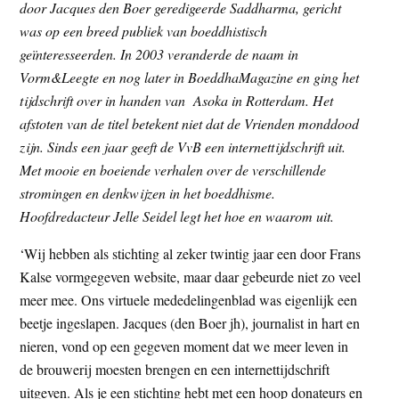
door Jacques den Boer geredigeerde Saddharma, gericht
was op een breed publiek van boeddhistisch
geïnteresseerden. In 2003 veranderde de naam in
Vorm&Leegte en nog later in BoeddhaMagazine en ging het
tijdschrift over in handen van Asoka in Rotterdam. Het
afstoten van de titel betekent niet dat de Vrienden monddood
zijn. Sinds een jaar geeft de VvB een internettijdschrift uit.
Met mooie en boeiende verhalen over de verschillende
stromingen en denkwijzen in het boeddhisme.
Hoofdredacteur Jelle Seidel legt het hoe en waarom uit.
‘Wij hebben als stichting al zeker twintig jaar een door Frans
Kalse vormgegeven website, maar daar gebeurde niet zo veel
meer mee. Ons virtuele mededelingenblad was eigenlijk een
beetje ingeslapen. Jacques (den Boer jh), journalist in hart en
nieren, vond op een gegeven moment dat we meer leven in
de brouwerij moesten brengen en een internettijdschrift
uitgeven. Als je een stichting hebt met een hoop donateurs en