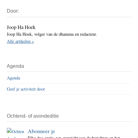
Primaire
Door:
Sidebar
Joop Ha Hoek
Joop Ha Hoek, volger van de dhamma en redacteur.
Alle artikelen »
Agenda
Agenda
Geef je activiteit door
Ochtend- of avondeditie
Abonneer je
Elke dag gratis een overzicht van de berichten op het