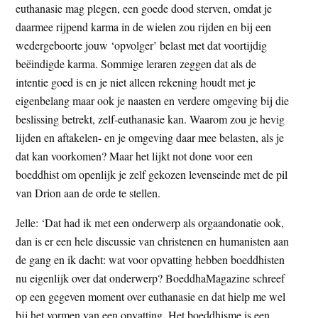
euthanasie mag plegen, een goede dood sterven, omdat je
daarmee rijpend karma in de wielen zou rijden en bij een
wedergeboorte jouw ‘opvolger’ belast met dat voortijdig
beëindigde karma. Sommige leraren zeggen dat als de
intentie goed is en je niet alleen rekening houdt met je
eigenbelang maar ook je naasten en verdere omgeving bij die
beslissing betrekt, zelf-euthanasie kan. Waarom zou je hevig
lijden en aftakelen- en je omgeving daar mee belasten, als je
dat kan voorkomen? Maar het lijkt not done voor een
boeddhist om openlijk je zelf gekozen levenseinde met de pil
van Drion aan de orde te stellen.
Jelle: ‘Dat had ik met een onderwerp als orgaandonatie ook,
dan is er een hele discussie van christenen en humanisten aan
de gang en ik dacht: wat voor opvatting hebben boeddhisten
nu eigenlijk over dat onderwerp? BoeddhaMagazine schreef
op een gegeven moment over euthanasie en dat hielp me wel
bij het vormen van een opvatting. Het boeddhisme is een