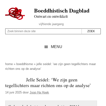
Door
Skip
Spring
Spring
Boeddhistisch Dagblad
naar
to
naar
naar
de
secondary
de
de
Ontwart en ontwikkelt
hoofd
menu
eerste
voettekst
Header
vijftiende jaargang
inhoud
sidebar
Rechts
Z
Z
o
o
e
e
MENU
k
k
b
o
i
p
home
»
boeddhisme
»
jelle seidel: ‘we zijn geen tegellichters maar
n
richten ons op de analyse’
d
n
e
Jelle Seidel: ‘We zijn geen
e
z
tegellichters maar richten ons op de analyse’
n
e
d
14 juni 2025
door
Joop Ha Hoek
s
e
i
z