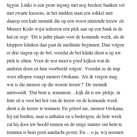
liggen. Links is een grote ingang met nog bredere banken vol
met zwarte kussens, in het midden staat een sokkel met
daarop een kale monnik die op een woest uitziende leeuw zit.
Meneer Kodo wijst iedereen een plek aan op een bank in de
hal en zegt: ‘Dit is jullie plaats voor de komende week, als de
kleppers klinken dan gaat de meditatie beginnen. Dan volgen
er drie slagen op de bel, voordat de bel klinkt dient u op uw
plek te zitten. Voor de rest moet u goed kijken wat de
anderen doen en hun voorbeeld volgen’. Voordat ze de trap
weer aflopen vraagt meneer Orokana: ‘Als ik vragen mag,
wie is die meneer op die woeste leeuw?’ De monnik
antwoordt: ‘Dat bent u, tenminste…kijk dit is uw plekje, in
feite zit u voor het hol van de leeuw en de komende week
dient u de leeuw te temmen. En geloof me, meneer Orokana,
hij zal brullen, naar u uithalen en u bedreigen, de hele week
zal hij door uw hoofd rennen en de enige manier om hem te
temmen is hem geen aandacht geven. En… o ja, wij noemen