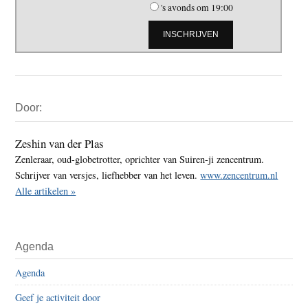
's avonds om 19:00
Primaire
Door:
Sidebar
Zeshin van der Plas
Zenleraar, oud-globetrotter, oprichter van Suiren-ji zencentrum.
Schrijver van versjes, liefhebber van het leven.
www.zencentrum.nl
Alle artikelen »
Agenda
Agenda
Geef je activiteit door