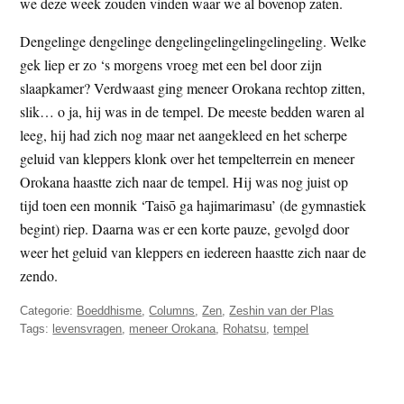
we deze week zouden vinden waar we al bovenop zaten.
Dengelinge dengelinge dengelingelingelingelingeling. Welke
gek liep er zo ‘s morgens vroeg met een bel door zijn
slaapkamer? Verdwaast ging meneer Orokana rechtop zitten,
slik… o ja, hij was in de tempel. De meeste bedden waren al
leeg, hij had zich nog maar net aangekleed en het scherpe
geluid van kleppers klonk over het tempelterrein en meneer
Orokana haastte zich naar de tempel. Hij was nog juist op
tijd toen een monnik ‘Taisō ga hajimarimasu’ (de gymnastiek
begint) riep. Daarna was er een korte pauze, gevolgd door
weer het geluid van kleppers en iedereen haastte zich naar de
zendo.
Categorie:
Boeddhisme
,
Columns
,
Zen
,
Zeshin van der Plas
Tags:
levensvragen
,
meneer Orokana
,
Rohatsu
,
tempel