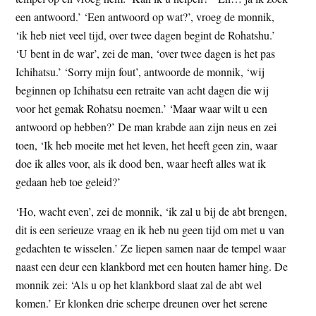
t
e
een antwoord.’ ‘Een antwoord op wat?’, vroeg de monnik,
e
s
‘ik heb niet veel tijd, over twee dagen begint de Rohatshu.’
i
‘U bent in de war’, zei de man, ‘over twee dagen is het pas
t
Ichihatsu.’ ‘Sorry mijn fout’, antwoorde de monnik, ‘wij
e
beginnen op Ichihatsu een retraite van acht dagen die wij
voor het gemak Rohatsu noemen.’ ‘Maar waar wilt u een
antwoord op hebben?’ De man krabde aan zijn neus en zei
toen, ‘Ik heb moeite met het leven, het heeft geen zin, waar
doe ik alles voor, als ik dood ben, waar heeft alles wat ik
gedaan heb toe geleid?’
‘Ho, wacht even’, zei de monnik, ‘ik zal u bij de abt brengen,
dit is een serieuze vraag en ik heb nu geen tijd om met u van
gedachten te wisselen.’ Ze liepen samen naar de tempel waar
naast een deur een klankbord met een houten hamer hing. De
monnik zei: ‘Als u op het klankbord slaat zal de abt wel
komen.’ Er klonken drie scherpe dreunen over het serene