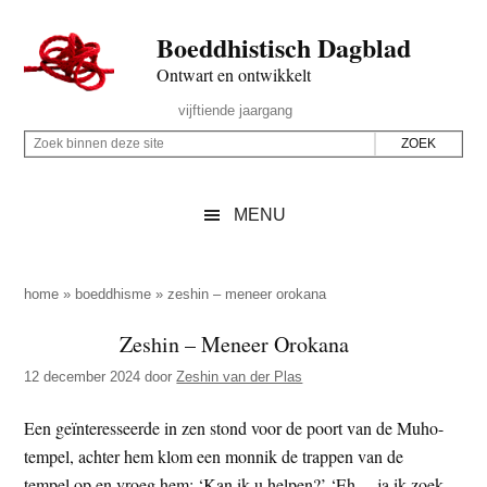
Door
Skip
Spring
Spring
Boeddhistisch Dagblad
naar
to
naar
naar
de
secondary
de
de
Ontwart en ontwikkelt
hoofd
menu
eerste
voettekst
Header
vijftiende jaargang
inhoud
sidebar
Rechts
Z
Z
o
o
e
e
MENU
k
k
b
o
i
p
home
»
boeddhisme
»
zeshin – meneer orokana
n
d
Zeshin – Meneer Orokana
n
e
e
12 december 2024
door
Zeshin van der Plas
z
n
e
d
Een geïnteresseerde in zen stond voor de poort van de Muho-
s
e
tempel, achter hem klom een monnik de trappen van de
i
z
tempel op en vroeg hem: ‘Kan ik u helpen?’ ‘Eh… ja ik zoek