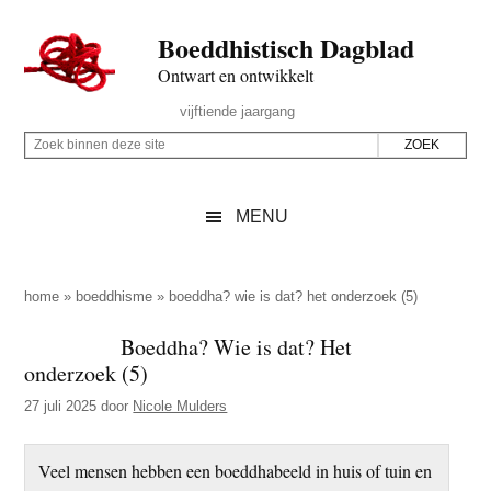
Door
Skip
Spring
Spring
Boeddhistisch Dagblad
naar
to
naar
naar
de
secondary
de
de
Ontwart en ontwikkelt
hoofd
menu
eerste
voettekst
Header
vijftiende jaargang
inhoud
sidebar
Rechts
Z
Z
o
o
e
e
MENU
k
k
b
o
i
p
home
»
boeddhisme
»
boeddha? wie is dat? het onderzoek (5)
n
d
Boeddha? Wie is dat? Het
n
e
onderzoek (5)
e
z
n
27 juli 2025
door
Nicole Mulders
e
d
s
e
Veel mensen hebben een boeddhabeeld in huis of tuin en
i
z