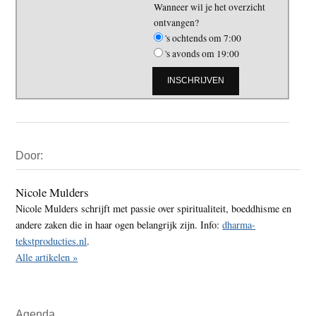
Wanneer wil je het overzicht
ontvangen?
's ochtends om 7:00
's avonds om 19:00
Primaire
Door:
Sidebar
Nicole Mulders
Nicole Mulders schrijft met passie over spiritualiteit, boeddhisme en
andere zaken die in haar ogen belangrijk zijn. Info:
dharma-
tekstproducties.nl
.
Alle artikelen »
Agenda