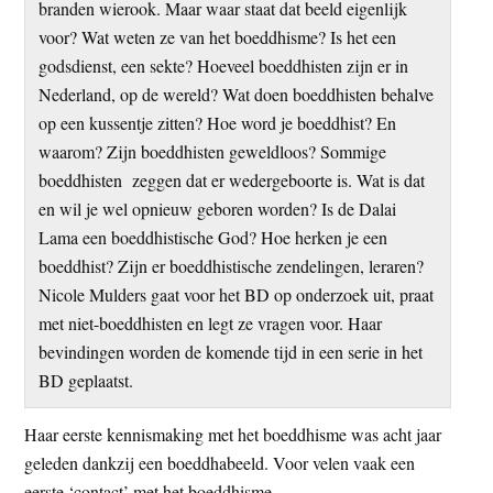
branden wierook. Maar waar staat dat beeld eigenlijk
t
e
voor? Wat weten ze van het boeddhisme? Is het een
e
s
godsdienst, een sekte? Hoeveel boeddhisten zijn er in
i
Nederland, op de wereld? Wat doen boeddhisten behalve
t
op een kussentje zitten? Hoe word je boeddhist? En
e
waarom? Zijn boeddhisten geweldloos? Sommige
boeddhisten zeggen dat er wedergeboorte is. Wat is dat
en wil je wel opnieuw geboren worden? Is de Dalai
Lama een boeddhistische God? Hoe herken je een
boeddhist? Zijn er boeddhistische zendelingen, leraren?
Nicole Mulders gaat voor het BD op onderzoek uit, praat
met niet-boeddhisten en legt ze vragen voor. Haar
bevindingen worden de komende tijd in een serie in het
BD geplaatst.
Haar eerste kennismaking met het boeddhisme was acht jaar
geleden dankzij een boeddhabeeld. Voor velen vaak een
eerste ‘contact’ met het boeddhisme.