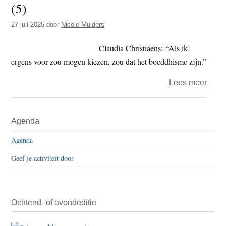
(5)
t
e
e
s
27 juli 2025
door
Nicole Mulders
i
Claudia Christiaens: “Als ik
t
ergens voor zou mogen kiezen, zou dat het boeddhisme zijn.”
e
over
Lees meer
Boed
Wie
Primaire
Agenda
is
Sidebar
dat?
Agenda
Het
Geef je activiteit door
onde
(5)
Ochtend- of avondeditie