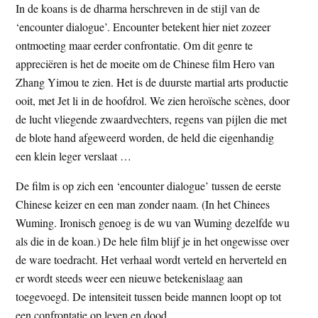
In de koans is de dharma herschreven in de stijl van de
‘encounter dialogue’. Encounter betekent hier niet zozeer
ontmoeting maar eerder confrontatie. Om dit genre te
appreciëren is het de moeite om de Chinese film Hero van
Zhang Yimou te zien. Het is de duurste martial arts productie
ooit, met Jet li in de hoofdrol. We zien heroïsche scènes, door
de lucht vliegende zwaardvechters, regens van pijlen die met
de blote hand afgeweerd worden, de held die eigenhandig
een klein leger verslaat …
De film is op zich een ‘encounter dialogue’ tussen de eerste
Chinese keizer en een man zonder naam. (In het Chinees
Wuming. Ironisch genoeg is de wu van Wuming dezelfde wu
als die in de koan.) De hele film blijf je in het ongewisse over
de ware toedracht. Het verhaal wordt verteld en herverteld en
er wordt steeds weer een nieuwe betekenislaag aan
toegevoegd. De intensiteit tussen beide mannen loopt op tot
een confrontatie op leven en dood.