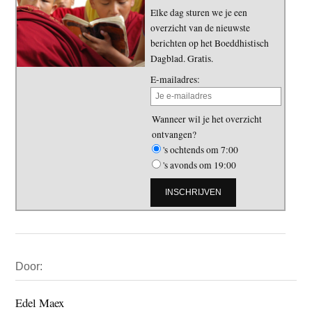
Elke dag sturen we je een
overzicht van de nieuwste
berichten op het Boeddhistisch
Dagblad. Gratis.
E-mailadres:
Wanneer wil je het overzicht
ontvangen?
's ochtends om 7:00
's avonds om 19:00
Primaire
Door:
Sidebar
Edel Maex