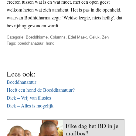
creëren tussen wat is en wat moet, met een open geest
welkom heten wat zich aandient. Het is pas in die openheid,
waarvan Bodhidharma zegt: ‘Weidse leegte, niets heilig’, dat
bevrijding gevonden wordt.
Categorie:
Boeddhisme
,
Columns
,
Edel Maex
,
Geluk
,
Zen
Tags:
boeddhanatuur
,
hond
Lees ook:
Boeddhanatuur
Heeft een hond de Boeddhanatuur?
Dick – Vrij van illusies
Dick – Alles is mogelijk
Elke dag het BD in je
mailbox?