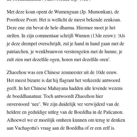
t
e
Met deze koan opent de Wumenguan (Jp. Mumonkan), de
e
s
Poortloze Poort. Het is wellicht de meest bekende zenkoan.
i
Deze ene zin bevat de hele dharma. Hiermee moet je het
t
stellen. In zijn commentaar schrijft Wumen (13de eeuw): ‘Als
e
je deze drempel overschrijdt, zul je hand in hand gaan met de
patriarchen, je wenkbrauwen verstrengelen met de hunne, je
zult zien met dezelfde ogen, horen met dezelfde oren’.
Zhaozhou was een Chinese zenmeester uit de 10de eeuw.
Het meest bizarre is dat hij flagrant het verkeerde antwoord
geeft. In het Chinese Mahayana hadden alle levende wezens
de boeddhanatuur. Toch antwoordt Zhaozhou hier
onverstoord ‘nee’. We zijn duidelijk ver verwijderd van de
heldere en geduldige uitleg van de Boeddha in de Palicanon.
Alhoewel we er moeilijk omheen kunnen om terug te denken
aan Vachagotta’s vraag aan de Boeddha of er een zelf is.