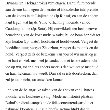
Biyanlu (Jp. Hekiganroku) vernietigen. Dahui fulmineerde
aan de ene kant tegen de literaire of filosofische interpretatie
van de koans in de Linjitraditie (Jp.Rinzai) en aan de andere
kant tegen wat hij de ‘stille verlichting’ noemde van de
Caodongtraditie (Jp. Soto). Hij ontwikkelt een heel nieuwe
benadering van de koanstudie waarbij hij de koan herleidt tot
zijn huatou (Jp. wato), hoofdzin of hoofdwoord. Vergeet de
boeddhanatuur, vergeet Zhaozhou, vergeet de monnik en de
hond. Vergeet zelfs de betekenis van you of wu maar leg je
met hart en ziel, met heel je aandacht, met iedere ademtocht
toe op wu, tot er niets anders meer is dan wu, tot je met huid
en haar helemaal wu wordt. Dan zal er iets doorbreken, dan
zul je tot inzicht, tot ontwaken komen.
Een van de belangrijke taken van de abt van een Chinees
klooster was fondsenwerving. Moderne historici plaatsen
Dahui’s radicale aanpak in de felle concurrentiestrijd met
naburige kloosters. Uit zijn briefwisseling blijkt dat de