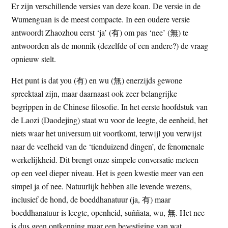
Er zijn verschillende versies van deze koan. De versie in de
Wumenguan is de meest compacte. In een oudere versie
antwoordt Zhaozhou eerst ‘ja’ (有) om pas ‘nee’ (無) te
antwoorden als de monnik (dezelfde of een andere?) de vraag
opnieuw stelt.
Het punt is dat you (有) en wu (無) enerzijds gewone
spreektaal zijn, maar daarnaast ook zeer belangrijke
begrippen in de Chinese filosofie. In het eerste hoofdstuk van
de Laozi (Daodejing) staat wu voor de leegte, de eenheid, het
niets waar het universum uit voortkomt, terwijl you verwijst
naar de veelheid van de ‘tienduizend dingen’, de fenomenale
werkelijkheid. Dit brengt onze simpele conversatie meteen
op een veel dieper niveau. Het is geen kwestie meer van een
simpel ja of nee. Natuurlijk hebben alle levende wezens,
inclusief de hond, de boeddhanatuur (ja, 有) maar
boeddhanatuur is leegte, openheid, suññata, wu, 無. Het nee
is dus geen ontkenning maar een bevestiging van wat