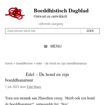
Door
Skip
Spring
Spring
Boeddhistisch Dagblad
naar
to
naar
naar
de
secondary
de
de
Ontwart en ontwikkelt
hoofd
menu
eerste
voettekst
Header
vijftiende jaargang
inhoud
sidebar
Rechts
Z
Z
o
o
e
e
MENU
k
k
b
o
i
p
home
»
boeddhisme
»
edel – de hond en zijn boeddhanatuur
n
d
Edel – De hond en zijn
n
e
boeddhanatuur
e
z
n
7 juli 2023
door
Edel Maex
e
d
s
Toen een monnik aan Zhaozhou vroeg: ‘Heeft ook een hond
e
i
de boeddhanatuur?’, antwoordde hij: ‘Nee’.
z