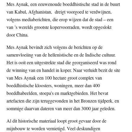
Mes Aynak, een eeuwenoude boeddhistische stad in de buurt
t
e
van Kabul, Afghanistan, dreigt voorgoed te verdwijnen,
e
s
volgens mediaberichten, die erop wijzen dat de stad – een
i
van ’s werelds grootste kopervoorraden, wordt opgeslokt
t
door China.
e
Mes Aynak bevindt zich volgens de berichten op de
samenvloeiing van de hellenistische en de Indische cultuur.
Het is ooit een uitgestrekte stad die georganiseerd was rond
de winning van en handel in koper. Naar verluidt bezit de site
van Mes Aynak een 100 hectare groot complex van
boeddhistische kloosters, woningen, meer dan 400
boeddhabeelden, stoepa’s en marktgebieden. Het bevat
artefacten die zijn teruggevonden in het Bronzen tijdperk, en
sommige daarvan dateren van meer dan 3000 jaar geleden.
Al dit historische materiaal loopt groot gevaar door de
mijnbouw te worden vernietigd. Veel deskundigen