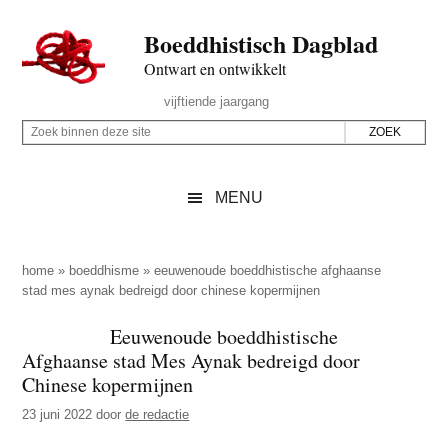
Door
Skip
Spring
Spring
Boeddhistisch Dagblad
naar
to
naar
naar
de
secondary
de
de
Ontwart en ontwikkelt
hoofd
menu
eerste
voettekst
Header
vijftiende jaargang
inhoud
sidebar
Rechts
Z
Z
o
o
e
e
MENU
k
k
b
o
i
p
home
»
boeddhisme
»
eeuwenoude boeddhistische afghaanse
n
stad mes aynak bedreigd door chinese kopermijnen
d
n
e
Eeuwenoude boeddhistische
e
z
Afghaanse stad Mes Aynak bedreigd door
n
e
Chinese kopermijnen
d
s
23 juni 2022
door
de redactie
e
i
z