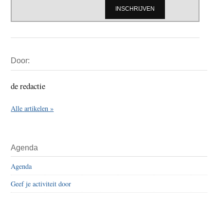
Primaire
Door:
Sidebar
de redactie
Alle artikelen »
Agenda
Agenda
Geef je activiteit door