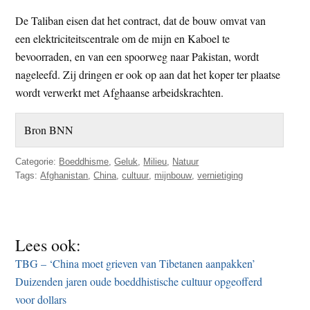
De Taliban eisen dat het contract, dat de bouw omvat van
een elektriciteitscentrale om de mijn en Kaboel te
bevoorraden, en van een spoorweg naar Pakistan, wordt
nageleefd. Zij dringen er ook op aan dat het koper ter plaatse
wordt verwerkt met Afghaanse arbeidskrachten.
Bron BNN
Categorie:
Boeddhisme
,
Geluk
,
Milieu
,
Natuur
Tags:
Afghanistan
,
China
,
cultuur
,
mijnbouw
,
vernietiging
Lees ook:
TBG – ‘China moet grieven van Tibetanen aanpakken’
Duizenden jaren oude boeddhistische cultuur opgeofferd
voor dollars