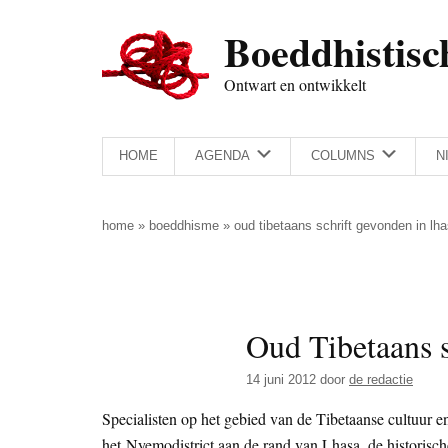
Door
Skip
Spring
Spring
Boeddhistisc
naar
to
naar
naar
de
secondary
de
de
Ontwart en ontwikkelt
hoofd
menu
eerste
voettekst
inhoud
sidebar
HOME
AGENDA
COLUMNS
N
home
»
boeddhisme
»
oud tibetaans schrift gevonden in lh
Oud Tibetaans s
14 juni 2012
door
de redactie
Specialisten op het gebied van de Tibetaanse cultuur en
het Nyemodistrict aan de rand van Lhasa, de historis