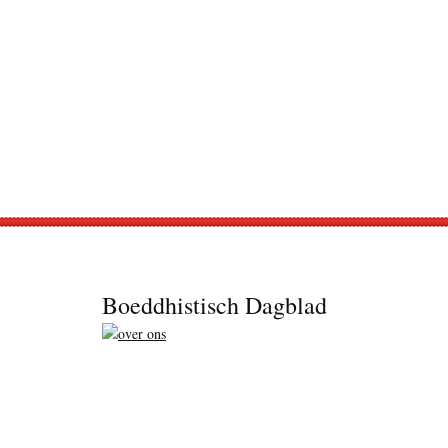
Footer
Boeddhistisch Dagblad