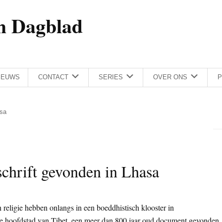
h Dagblad
IEUWS
CONTACT
SERIES
OVER ONS
P
asa
chrift gevonden in Lhasa
 religie hebben onlangs in een boeddhistisch klooster in
che hoofdstad van Tibet, een meer dan 800 jaar oud document gevonden.