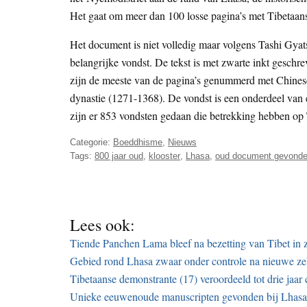
Het gaat om meer dan 100 losse pagina’s met Tibetaans
Het document is niet volledig maar volgens Tashi Gyat
belangrijke vondst. De tekst is met zwarte inkt gesch
zijn de meeste van de pagina’s genummerd met Chinese
dynastie (1271-1368). De vondst is een onderdeel van e
zijn er 853 vondsten gedaan die betrekking hebben op
Categorie:
Boeddhisme
,
Nieuws
Tags:
800 jaar oud
,
klooster
,
Lhasa
,
oud document gevond
Lees ook:
Tiende Panchen Lama bleef na bezetting van Tibet in z
Gebied rond Lhasa zwaar onder controle na nieuwe ze
Tibetaanse demonstrante (17) veroordeeld tot drie jaar 
Unieke eeuwenoude manuscripten gevonden bij Lhasa