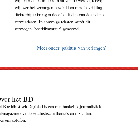
wij ieder delen in de rotheid van de wereld, terwijl
wij over het vermogen beschikken onze bevrijding
dichterbij te brengen door het lijden van de ander te
verminderen. In sommige teksten wordt dit
vermogen ‘boeddhanatuur’ genoemd.
Meer onder 'pakhuis van verlangen'
ver het BD
t Boeddhistisch Dagblad is een onafhankelijk journalistiek
bmagazine over boeddhistische thema’s en inzichten.
es ons colofon
.