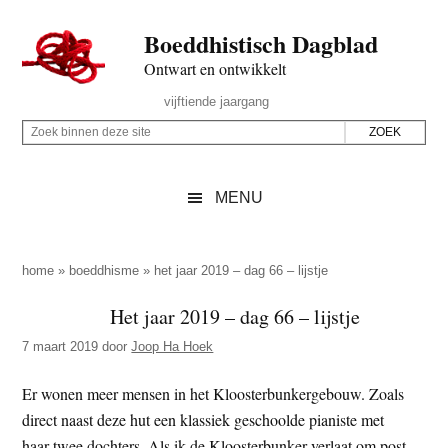
Door
Skip
Spring
Spring
Boeddhistisch Dagblad
naar
to
naar
naar
de
secondary
de
de
Ontwart en ontwikkelt
hoofd
menu
eerste
voettekst
Header
vijftiende jaargang
inhoud
sidebar
Rechts
Z
Z
o
o
e
e
MENU
k
k
b
o
i
p
home
»
boeddhisme
»
het jaar 2019 – dag 66 – lijstje
n
d
Het jaar 2019 – dag 66 – lijstje
n
e
e
7 maart 2019
door
Joop Ha Hoek
z
n
e
d
Er wonen meer mensen in het Kloosterbunkergebouw. Zoals
s
e
direct naast deze hut een klassiek geschoolde pianiste met
i
z
haar twee dochters. Als ik de Kloosterbunker verlaat om post