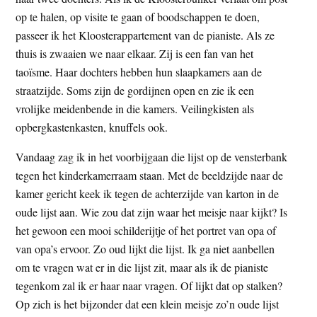
t
e
op te halen, op visite te gaan of boodschappen te doen,
e
s
passeer ik het Kloosterappartement van de pianiste. Als ze
i
thuis is zwaaien we naar elkaar. Zij is een fan van het
t
taoïsme. Haar dochters hebben hun slaapkamers aan de
e
straatzijde. Soms zijn de gordijnen open en zie ik een
vrolijke meidenbende in die kamers. Veilingkisten als
opbergkastenkasten, knuffels ook.
Vandaag zag ik in het voorbijgaan die lijst op de vensterbank
tegen het kinderkamerraam staan. Met de beeldzijde naar de
kamer gericht keek ik tegen de achterzijde van karton in de
oude lijst aan. Wie zou dat zijn waar het meisje naar kijkt? Is
het gewoon een mooi schilderijtje of het portret van opa of
van opa’s ervoor. Zo oud lijkt die lijst. Ik ga niet aanbellen
om te vragen wat er in die lijst zit, maar als ik de pianiste
tegenkom zal ik er haar naar vragen. Of lijkt dat op stalken?
Op zich is het bijzonder dat een klein meisje zo’n oude lijst