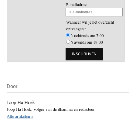
E-mailadres:
Wanneer wil je het overzicht
ontvangen?
's ochtends om 7:00
's avonds om 19:00
Primaire
Door:
Sidebar
Joop Ha Hoek
Joop Ha Hoek, volger van de dhamma en redacteur.
Alle artikelen »