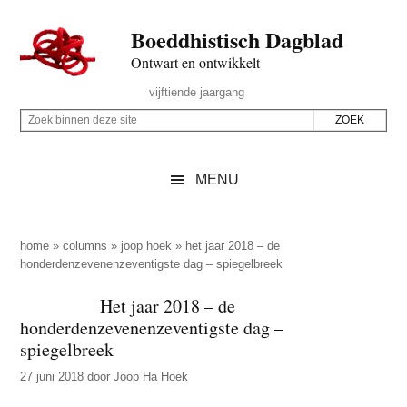
Door
Skip
Spring
Spring
Boeddhistisch Dagblad
naar
to
naar
naar
de
secondary
de
de
Ontwart en ontwikkelt
hoofd
menu
eerste
voettekst
Header
vijftiende jaargang
inhoud
sidebar
Rechts
Z
Z
o
o
e
e
MENU
k
k
b
o
i
p
home
»
columns
»
joop hoek
»
het jaar 2018 – de
n
honderdenzevenenzeventigste dag – spiegelbreek
d
n
e
Het jaar 2018 – de
e
z
honderdenzevenenzeventigste dag –
n
e
spiegelbreek
d
s
27 juni 2018
door
Joop Ha Hoek
e
i
z