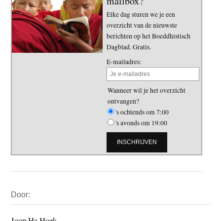
mailbox?
Elke dag sturen we je een
overzicht van de nieuwste
berichten op het Boeddhistisch
Dagblad. Gratis.
E-mailadres:
Wanneer wil je het overzicht
ontvangen?
's ochtends om 7:00
's avonds om 19:00
Primaire
Door:
Sidebar
Joop Ha Hoek