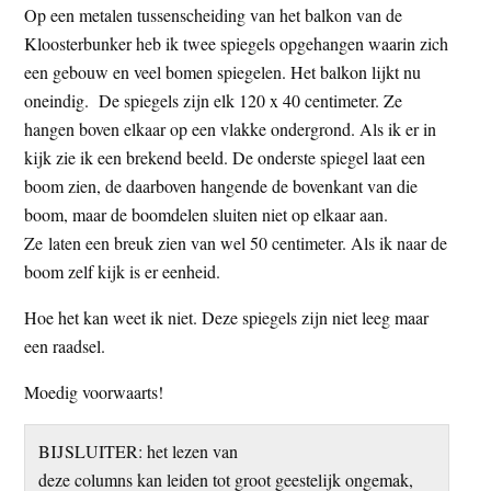
Op een metalen tussenscheiding van het balkon van de
t
e
Kloosterbunker heb ik twee spiegels opgehangen waarin zich
e
s
een gebouw en veel bomen spiegelen. Het balkon lijkt nu
i
oneindig. De spiegels zijn elk 120 x 40 centimeter. Ze
t
hangen boven elkaar op een vlakke ondergrond. Als ik er in
e
kijk zie ik een brekend beeld. De onderste spiegel laat een
boom zien, de daarboven hangende de bovenkant van die
boom, maar de boomdelen sluiten niet op elkaar aan.
Ze laten een breuk zien van wel 50 centimeter. Als ik naar de
boom zelf kijk is er eenheid.
Hoe het kan weet ik niet. Deze spiegels zijn niet leeg maar
een raadsel.
Moedig voorwaarts!
BIJSLUITER: het lezen van
deze columns kan leiden tot groot geestelijk ongemak,