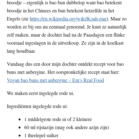
broodje – eigenlijk is bao bun dubbelop want bao betekent
broodje in het Chinees en bun betekent hetzelfde in het
Engels (zie
https://en.wikipedia.org/wiki/Koah-pau
). Maar zo
worden ze bij ons nu eenmaal genoemd. Je kunt ze natuurlijk
zelf maken, maar de dochter had na de Paasdagen een flinke
voorraad ingeslagen in de uitverkoop. Ze zijn in de koelkast
lang houdbaar.
Vandaag dus een door mijn dochter ontdekt recept voor bao
buns met aubergine. Het oorspronkelijke recept staat hier:
Vegan bao buns met aubergine – Em’s Real Food
We maken eerst ingelegde rode ui.
Ingrediënten ingelegde rode ui:
1 middelgrote rode ui of 2 kleinere
60 ml rijstazijn (mag ook andere azijn zijn)
1 theelepel suiker