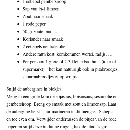
1 eetlepel gembersiroop
Sap van ½-1 limoen
Zout naar smaak
1 rode peper
50 gr zoute pinda’s
Koriander naar smaak
2 eetlepels neutrale olie
Andere rauwkost: komkommer, wortel, radijs, …
Per persoon 1 grote of 2-3 kleine bao buns (toko of
supermarkt) – het kan natuurlijk ook in pitabroodjes,
shoarmabroodjes of op wraps.
Snijd de aubergines in blokjes.
Meng in een grote kom de sojasaus, hoisinsaus, sesamolie en
gembersiroop. Breng op smaak met zout en limoensap. Laat
de aubergine liefst 1 uur marineren in dit mengsel. Schep af
en toe even om. Verwijder ondertussen de pitjes van de rode
peper en snijd deze in dunne ringen, hak de pinda’s grof.