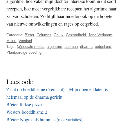
algoritme: hoe vaker mijn dochter interesse toont in dit soort
recepten, hoe meer vergelijkbare recepten het algoritme haar
zal voorschotelen. Zo blijft haar moeder ook op de hoogte
van nieuwe ontwikkelingen en rages op eetgebied.
Categorie:
B'eter
,
Columns
,
Geluk
,
Gezondheid
,
Jana Verboom
,
Milieu
,
Voedsel
Tags:
(a)sociale media
,
algoritme
,
bao bun
,
dharma
,
eetgebied
,
Plantaardige voeding
Lees ook:
Zicht op boeddhisme (5 en slot) – Mijn doen en laten is
helemaal op de dharma gericht
B’eter Turkse pizza
Westers boeddhisme 2
B’eter: Nogmaals hummus (met variaties)