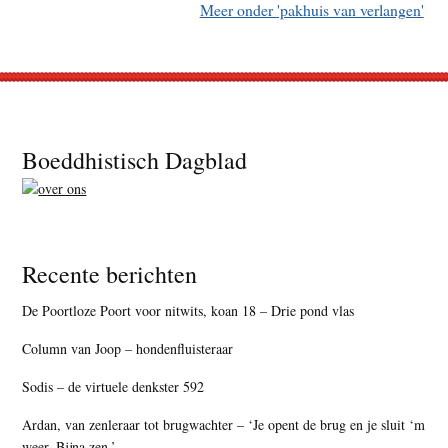
Meer onder 'pakhuis van verlangen'
Footer
Boeddhistisch Dagblad
Recente berichten
De Poortloze Poort voor nitwits, koan 18 – Drie pond vlas
Column van Joop – hondenfluisteraar
Sodis – de virtuele denkster 592
Ardan, van zenleraar tot brugwachter – ‘Je opent de brug en je sluit ‘m
weer. Bijna zen.’