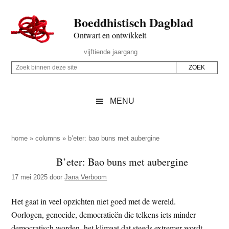
Door
Skip
Spring
Spring
Boeddhistisch Dagblad
naar
to
naar
naar
de
secondary
de
de
Ontwart en ontwikkelt
hoofd
menu
eerste
voettekst
Header
vijftiende jaargang
inhoud
sidebar
Rechts
Z
Z
o
o
e
e
MENU
k
k
b
o
i
p
home
»
columns
»
b’eter: bao buns met aubergine
n
d
B’eter: Bao buns met aubergine
n
e
e
17 mei 2025
door
Jana Verboom
z
n
e
d
Het gaat in veel opzichten niet goed met de wereld.
s
e
Oorlogen, genocide, democratieën die telkens iets minder
i
z
democratisch worden, het klimaat dat steeds extremer wordt