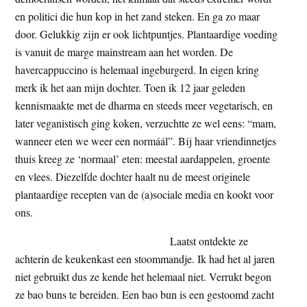
t
e
en politici die hun kop in het zand steken. En ga zo maar
e
s
door. Gelukkig zijn er ook lichtpuntjes. Plantaardige voeding
i
is vanuit de marge mainstream aan het worden. De
t
havercappuccino is helemaal ingeburgerd. In eigen kring
e
merk ik het aan mijn dochter. Toen ik 12 jaar geleden
kennismaakte met de dharma en steeds meer vegetarisch, en
later veganistisch ging koken, verzuchtte ze wel eens: “mam,
wanneer eten we weer een normáál”. Bij haar vriendinnetjes
thuis kreeg ze ‘normaal’ eten: meestal aardappelen, groente
en vlees. Diezelfde dochter haalt nu de meest originele
plantaardige recepten van de (a)sociale media en kookt voor
ons.
Laatst ontdekte ze
achterin de keukenkast een stoommandje. Ik had het al jaren
niet gebruikt dus ze kende het helemaal niet. Verrukt begon
ze bao buns te bereiden. Een bao bun is een gestoomd zacht