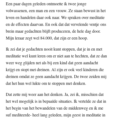
Een paar dagen geleden ontmoette ik twee jonge
t
e
volwassenen, een man en een vrouw. Ze staan bewust in het
e
s
leven en handelen daar ook naar. We spraken over meditatie
i
en de effecten daarvan. En ook dat dat vervelende ventje ons
t
brein maar gedachten blijft produceren, de hele dag door.
e
Mijn leraar zegt wel 84.000, dat zijn er een hoop.
Ik zei dat je gedachten nooit kunt stoppen, dat je in en met
meditatie wel kunt leren om er niet aan te hechten, dat ze dan
weer weg glijden net als bij een kind dat geen aandacht
krijgt en stopt met dreinen. Al zijn er ook veel kinderen die
dreinen omdat ze geen aandacht krijgen. De twee zeiden mij
dat het hun wel lukte om te stoppen met denken.
Dat zette mij weer aan het denken. Ja, zei ik, misschien dat
het wel mogelijk is in bepaalde situaties. Ik vertelde ze dat in
het begin van het bewandelen van de middenweg en ik me
suf mediteerde- heel lang geleden, mijn geest in meditatie in