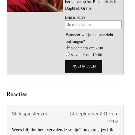
berichten op het Boeddhistisch
Dagblad. Gratis.
E-mailadres:
Wanneer wil je het overzicht
ontvangen?
's ochtends om 7:00
's avonds om 19:00
Lees
Reacties
Interacties
Stiltespinster
zegt
14 september 2017 om
12:02
Wees blij dat het “vervelende ventje” ons kunstjes flikt.