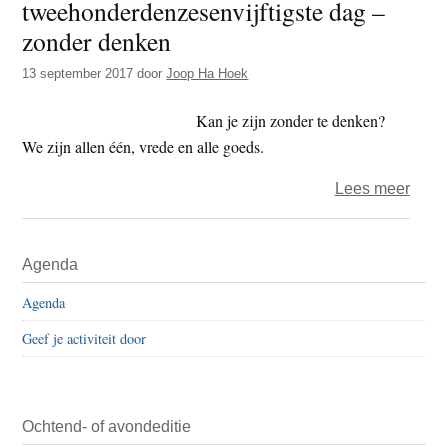
tweehonderdenzesenvijftigste dag –
Heel
zonder denken
even
dacht
13 september 2017
door
Joop Ha Hoek
ik
niets
Kan je zijn zonder te denken?
We zijn allen één, vrede en alle goeds.
over
Lees meer
Het
jaar
Primaire
Agenda
2017
Sidebar
–
Agenda
de
Geef je activiteit door
tweeh
dag
–
zond
Ochtend- of avondeditie
denk