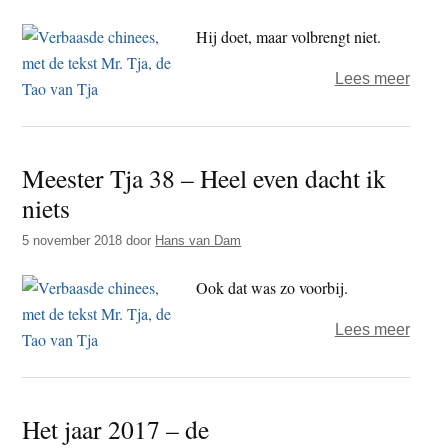
geda
en
Hij doet, maar volbrengt niet.
gehe
over
Lees meer
Mees
Tja
99
Meester Tja 38 – Heel even dacht ik
–
niets
De
wijze
5 november 2018
door
Hans van Dam
denkt
Ook dat was zo voorbij.
maar
niet
over
Lees meer
na
Mees
Tja
38
Het jaar 2017 – de
–