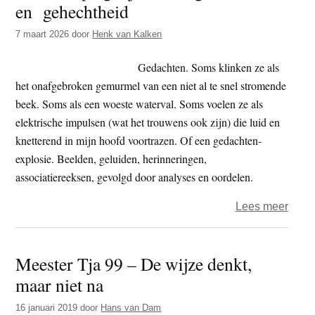
en gehechtheid
t
e
e
s
7 maart 2026
door
Henk van Kalken
i
Gedachten. Soms klinken ze als
t
het onafgebroken gemurmel van een niet al te snel stromende
e
beek. Soms als een woeste waterval. Soms voelen ze als
elektrische impulsen (wat het trouwens ook zijn) die luid en
knetterend in mijn hoofd voortrazen. Of een gedachten-
explosie. Beelden, geluiden, herinneringen,
associatiereeksen, gevolgd door analyses en oordelen.
over
Lees meer
Henk
–
Meester Tja 99 – De wijze denkt,
Spieg
maar niet na
–
over
16 januari 2019
door
Hans van Dam