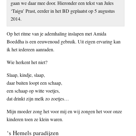
gaan we daar mee door. Hieronder een tekst van Jules
t
e
‘Taigu’ Prast, eerder in het BD geplaatst op 5 augustus
e
s
2014.
i
t
Op het ritme van je ademhaling inslapen met Amida
e
Boeddha is een eeuwenoud gebruik. Uit eigen ervaring kan
ik het iedereen aanraden.
Wie herkent het niet?
Slaap, kindje, slaap,
daar buiten loopt een schaap,
een schaap op witte voetjes,
dat drinkt zijn melk zo zoetjes…
Mijn moeder zong het voor mij en wij zongen het voor onze
kinderen toen ze klein waren.
‘s Hemels paradijzen