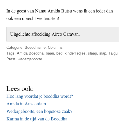
In de geest van Namu Amida Butsu wens ik een ieder dan
ook een oprecht welterusten!
Uitgelichte afbeelding Airco Caravan.
Categorie:
Boeddhisme
,
Columns
Tags:
Amida Boeddha
,
baan
,
bed
,
kinderliedjes
,
slaap
,
slap
,
Taigu
Prast
,
wedergeboorte
Lees ook:
Hoe lang voordat je boeddha wordt?
Amida in Amsterdam
Wedergeboorte, een hopeloze zaak?
Karma in de tijd van de Boeddha