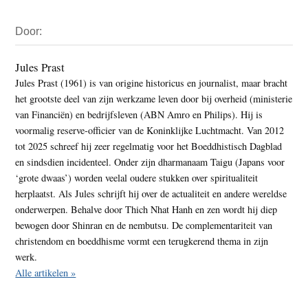
Primaire
Door:
Sidebar
Jules Prast
Jules Prast (1961) is van origine historicus en journalist, maar bracht
het grootste deel van zijn werkzame leven door bij overheid (ministerie
van Financiën) en bedrijfsleven (ABN Amro en Philips). Hij is
voormalig reserve-officier van de Koninklijke Luchtmacht. Van 2012
tot 2025 schreef hij zeer regelmatig voor het Boeddhistisch Dagblad
en sindsdien incidenteel. Onder zijn dharmanaam Taigu (Japans voor
‘grote dwaas’) worden veelal oudere stukken over spiritualiteit
herplaatst. Als Jules schrijft hij over de actualiteit en andere wereldse
onderwerpen. Behalve door Thich Nhat Hanh en zen wordt hij diep
bewogen door Shinran en de nembutsu. De complementariteit van
christendom en boeddhisme vormt een terugkerend thema in zijn
werk.
Alle artikelen »