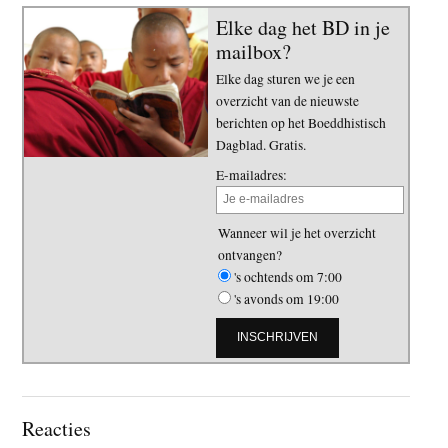
Elke dag het BD in je
mailbox?
Elke dag sturen we je een
overzicht van de nieuwste
berichten op het Boeddhistisch
Dagblad. Gratis.
E-mailadres:
Wanneer wil je het overzicht
ontvangen?
's ochtends om 7:00
's avonds om 19:00
Lees
Reacties