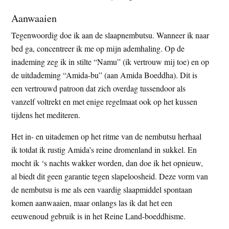
Aanwaaien
Tegenwoordig doe ik aan de slaapnembutsu. Wanneer ik naar
bed ga, concentreer ik me op mijn ademhaling. Op de
inademing zeg ik in stilte “Namu” (ik vertrouw mij toe) en op
de uitdademing “Amida-bu” (aan Amida Boeddha). Dit is
een vertrouwd patroon dat zich overdag tussendoor als
vanzelf voltrekt en met enige regelmaat ook op het kussen
tijdens het mediteren.
Het in- en uitademen op het ritme van de nembutsu herhaal
ik totdat ik rustig Amida’s reine dromenland in sukkel. En
mocht ik ‘s nachts wakker worden, dan doe ik het opnieuw,
al biedt dit geen garantie tegen slapeloosheid. Deze vorm van
de nembutsu is me als een vaardig slaapmiddel spontaan
komen aanwaaien, maar onlangs las ik dat het een
eeuwenoud gebruik is in het Reine Land-boeddhisme.