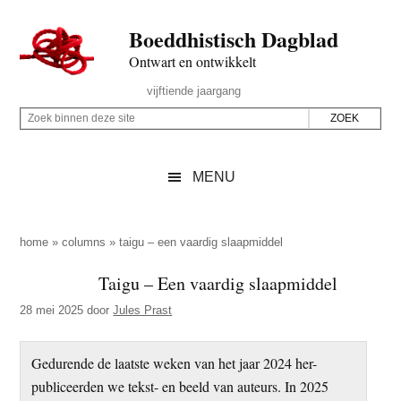
Door
Skip
Spring
Spring
Boeddhistisch Dagblad
naar
to
naar
naar
de
secondary
de
de
Ontwart en ontwikkelt
hoofd
menu
eerste
voettekst
Header
vijftiende jaargang
inhoud
sidebar
Rechts
Z
Z
o
o
e
e
MENU
k
k
b
o
i
p
home
»
columns
»
taigu – een vaardig slaapmiddel
n
d
Taigu – Een vaardig slaapmiddel
n
e
e
28 mei 2025
door
Jules Prast
z
n
e
d
Gedurende de laatste weken van het jaar 2024 her-
s
e
publiceerden we tekst- en beeld van auteurs. In 2025
i
z