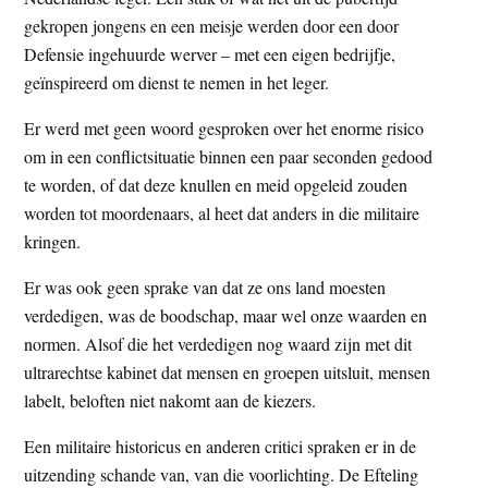
t
e
gekropen jongens en een meisje werden door een door
e
s
Defensie ingehuurde werver – met een eigen bedrijfje,
i
geïnspireerd om dienst te nemen in het leger.
t
Er werd met geen woord gesproken over het enorme risico
e
om in een conflictsituatie binnen een paar seconden gedood
te worden, of dat deze knullen en meid opgeleid zouden
worden tot moordenaars, al heet dat anders in die militaire
kringen.
Er was ook geen sprake van dat ze ons land moesten
verdedigen, was de boodschap, maar wel onze waarden en
normen. Alsof die het verdedigen nog waard zijn met dit
ultrarechtse kabinet dat mensen en groepen uitsluit, mensen
labelt, beloften niet nakomt aan de kiezers.
Een militaire historicus en anderen critici spraken er in de
uitzending schande van, van die voorlichting. De Efteling