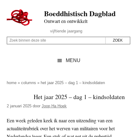
Door
Skip
Spring
Spring
Boeddhistisch Dagblad
naar
to
naar
naar
de
secondary
de
de
Ontwart en ontwikkelt
hoofd
menu
eerste
voettekst
Header
vijftiende jaargang
inhoud
sidebar
Rechts
Z
Z
o
o
e
e
MENU
k
k
b
o
i
p
home
»
columns
»
het jaar 2025 – dag 1 – kindsoldaten
n
d
Het jaar 2025 – dag 1 – kindsoldaten
n
e
e
2 januari 2025
door
Joop Ha Hoek
z
n
e
d
Een week geleden keek ik naar een uitzending van een
s
e
actualiteitrubriek over het werven van militairen voor het
i
z
Nederlandse leger. Een stuk of wat net uit de pubertijd