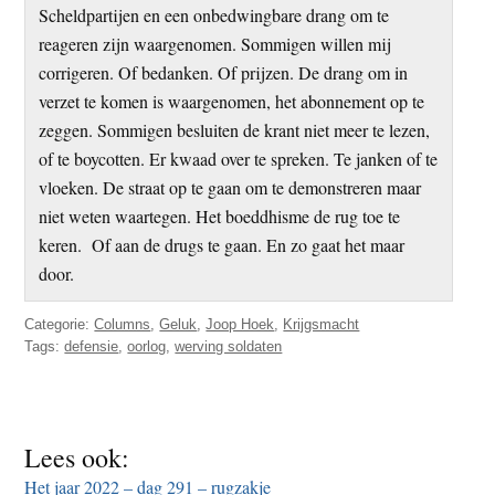
Scheldpartijen en een onbedwingbare drang om te
reageren zijn waargenomen. Sommigen willen mij
corrigeren. Of bedanken. Of prijzen. De drang om in
verzet te komen is waargenomen, het abonnement op te
zeggen. Sommigen besluiten de krant niet meer te lezen,
of te boycotten. Er kwaad over te spreken. Te janken of te
vloeken. De straat op te gaan om te demonstreren maar
niet weten waartegen. Het boeddhisme de rug toe te
keren. Of aan de drugs te gaan. En zo gaat het maar
door.
Categorie:
Columns
,
Geluk
,
Joop Hoek
,
Krijgsmacht
Tags:
defensie
,
oorlog
,
werving soldaten
Lees ook:
Het jaar 2022 – dag 291 – rugzakje