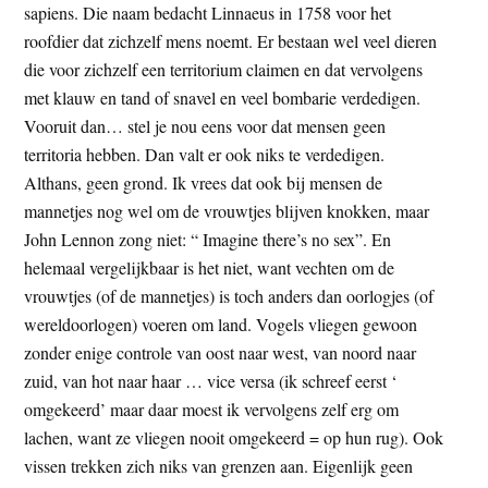
sapiens. Die naam bedacht Linnaeus in 1758 voor het
roofdier dat zichzelf mens noemt. Er bestaan wel veel dieren
die voor zichzelf een territorium claimen en dat vervolgens
met klauw en tand of snavel en veel bombarie verdedigen.
Vooruit dan… stel je nou eens voor dat mensen geen
territoria hebben. Dan valt er ook niks te verdedigen.
Althans, geen grond. Ik vrees dat ook bij mensen de
mannetjes nog wel om de vrouwtjes blijven knokken, maar
John Lennon zong niet: “ Imagine there’s no sex”. En
helemaal vergelijkbaar is het niet, want vechten om de
vrouwtjes (of de mannetjes) is toch anders dan oorlogjes (of
wereldoorlogen) voeren om land. Vogels vliegen gewoon
zonder enige controle van oost naar west, van noord naar
zuid, van hot naar haar … vice versa (ik schreef eerst ‘
omgekeerd’ maar daar moest ik vervolgens zelf erg om
lachen, want ze vliegen nooit omgekeerd = op hun rug). Ook
vissen trekken zich niks van grenzen aan. Eigenlijk geen