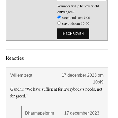
Wanneer wil je het overzicht
ontvangen?
's ochtends om 7:00
's avonds om 19:00
Lees
Reacties
Interacties
Willem
zegt
17 december 2023 om
10:49
Gandhi: “We have sufficient for Everybody’s needs, not
for greed.”
Dharmapelgrim
17 december 2023