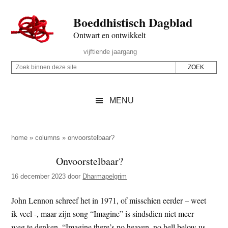
Door
Skip
Spring
Spring
Boeddhistisch Dagblad
naar
to
naar
naar
de
secondary
de
de
Ontwart en ontwikkelt
hoofd
menu
eerste
voettekst
Header
vijftiende jaargang
inhoud
sidebar
Rechts
Z
Z
o
o
e
e
MENU
k
k
b
o
i
p
home
»
columns
»
onvoorstelbaar?
n
d
Onvoorstelbaar?
n
e
e
16 december 2023
door
Dharmapelgrim
z
n
e
d
John Lennon schreef het in 1971, of misschien eerder – weet
s
e
ik veel -, maar zijn song “Imagine” is sindsdien niet meer
i
z
weg te denken. “Imagine there’s no heaven, no hell below us