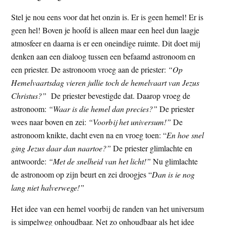
Stel je nou eens voor dat het onzin is. Er is geen hemel! Er is
geen hel! Boven je hoofd is alleen maar een heel dun laagje
atmosfeer en daarna is er een oneindige ruimte. Dit doet mij
denken aan een dialoog tussen een befaamd astronoom en
een priester. De astronoom vroeg aan de priester:
“Op
Hemelvaartsdag vieren jullie toch de hemelvaart van Jezus
Christus?”
De priester bevestigde dat. Daarop vroeg de
astronoom:
“Waar is die hemel dan precies?”
De priester
wees naar boven en zei:
“Voorbij het universum!”
De
astronoom knikte, dacht even na en vroeg toen: “
En hoe snel
ging Jezus daar dan naartoe?”
De priester glimlachte en
antwoorde:
“Met de snelheid van het licht!”
Nu glimlachte
de astronoom op zijn beurt en zei droogjes “
Dan is ie nog
lang niet halverwege!”
Het idee van een hemel voorbij de randen van het universum
is simpelweg onhoudbaar. Net zo onhoudbaar als het idee