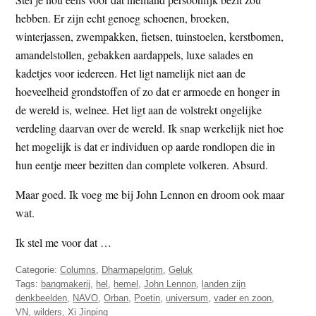
hebben. Er zijn echt genoeg schoenen, broeken,
winterjassen, zwempakken, fietsen, tuinstoelen, kerstbomen,
amandelstollen, gebakken aardappels, luxe salades en
kadetjes voor iedereen. Het ligt namelijk niet aan de
hoeveelheid grondstoffen of zo dat er armoede en honger in
de wereld is, welnee. Het ligt aan de volstrekt ongelijke
verdeling daarvan over de wereld. Ik snap werkelijk niet hoe
het mogelijk is dat er individuen op aarde rondlopen die in
hun eentje meer bezitten dan complete volkeren. Absurd.
Maar goed. Ik voeg me bij John Lennon en droom ook maar
wat.
Ik stel me voor dat …
Categorie:
Columns
,
Dharmapelgrim
,
Geluk
Tags:
bangmakerij
,
hel
,
hemel
,
John Lennon
,
landen zijn
denkbeelden
,
NAVO
,
Orban
,
Poetin
,
universum
,
vader en zoon
,
VN
,
wilders
,
Xi Jinping