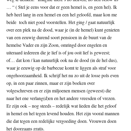
t
e
… “ ( Stel je eens voor dat er geen hemel is, en geen hel). Ik
e
s
heb heel lang in een hemel en een hel geloofd, maar kon me
i
beide toch niet goed voorstellen. Het ging / gaat natuurlijk
t
over een plek na de dood, waar je (in de hemel) kunt genieten
e
van een eeuwig durend soort pensioen in de buurt van de
hemelse Vader en zijn Zoon, omringd door engelen en
uiteraard iedereen die je lief is of jou ooit lief is geweest;
of… dat kon / kan natuurlijk ook na de dood (in de hel dus),
waar je eeuwig op de barbecue komt te liggen als straf voor
ongehoorzaamheid. Ik schrijf het nu zo uit de losse pols even
op, in een paar zinnen, maar er zijn boeken over
volgeschreven en er zijn miljoenen mensen (geweest) die
naar het ene verlang(d)en en het andere vreesden of vrezen.
Er zijn ook – nog steeds – redelijk wat lieden die het geloof
in hemel en hel tegen levend houden. Het zijn vooral mannen
die dat tegen een redelijke vergoeding doen. Vrouwen doen
het doorgaans gratis.