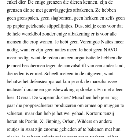
enkel dier. De enige grenzen die dieren kennen, zijn de
grenzen die ze met geurvlaggetjes afbakenen. Ze hebben
geen grenspalen, geen slagbomen, geen hekken en zelfs geen
op papier getekende stippellijntjes. Dus, stel je eens voor dat
de hele wereldbol zonder enige afbakening er is voor alle
mensen die erop wonen. Je hebt geen Verenigde Naties meer
nodig, want er zijn geen naties meer. Je hebt geen NAVO
meer nodig, want de reden om een organisatie te hebben die
je moet beschermen tegen de aanvalsdrift van een ander land,
die reden is er niet. Scheelt meteen in de uitgaven, want
behalve het defensieapparaat kun je ook de marechaussee
inclusief douane en grensbewaking opdoeken. En niet alleen
hier! Overal. De wapenindustrie? Misschien heb je er nog
paar die proppeschieters produceren om ermee op muggen te
schieten, maar dan heb je het wel gehad. Kortom: tenzij
heren als Poetin, Xi Jinping, Orban, Wilders en andere
reutjes in staat zijn enorme gebieden af te bakenen met hun
plasjes, is er heen enkele reden meer om te vechten, of het