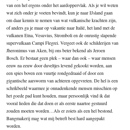
van een hel ergens onder het aardoppervlak. Als je wil weten
wat zich onder je voeten bevindt, kun je naar IJsland gaan
om daar kennis te nemen van wat vulkanische krachten zijn,
of anders ga je maar op vakantie naar Italië, het land met de
vulkanen Etna, Vesuvius, Stromboli en de onrustig slapende
supervulkaan Campi Flegrei. Vergeet ook de schilderijen van
Jheronimus van Aken, bij ons beter bekend als Jeroen
Bosch. Er bestaat geen plek – waar dan ook – waar mensen
eeuw na eeuw door duveltjes levend gekookt worden, aan
een spies boven een vuurtje rondgedraaid of door een
gigantische aarsworm van achteren opgevreten. De hel is een
schrikbeeld waarmee je onnadenkende mensen misschien op
het goede pad kunt houden, maar persoonlijk vind ik dat
vooral lieden die dat doen er als eerste naartoe gestuurd
zouden moeten worden…Als er zoiets als een hel bestond.
Bangmakerij mag wat mij betreft best hard aangepakt
worden.