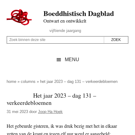
Door
Skip
Spring
Spring
Boeddhistisch Dagblad
naar
to
naar
naar
de
secondary
de
de
Ontwart en ontwikkelt
hoofd
menu
eerste
voettekst
Header
vijftiende jaargang
inhoud
sidebar
Rechts
Z
Z
o
o
e
e
MENU
k
k
b
o
i
p
home
»
columns
»
het jaar 2023 – dag 131 – verkeerdebloemen
n
d
Het jaar 2023 – dag 131 –
n
e
verkeerdebloemen
e
z
n
31 mei 2023
door
Joop Ha Hoek
e
d
s
Het gebeurde gisteren, ik was druk bezig met het in elkaar
e
i
zetten van de krant en tegen elf uur werd er aangebeld:
z