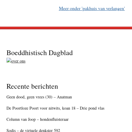
Meer onder 'pakhuis van verlangen'
Footer
Boeddhistisch Dagblad
Recente berichten
Geen dood, geen vrees (30) – Anatman
De Poortloze Poort voor nitwits, koan 18 – Drie pond vlas
Column van Joop – hondenfluisteraar
Sodis – de virtuele denkster 592