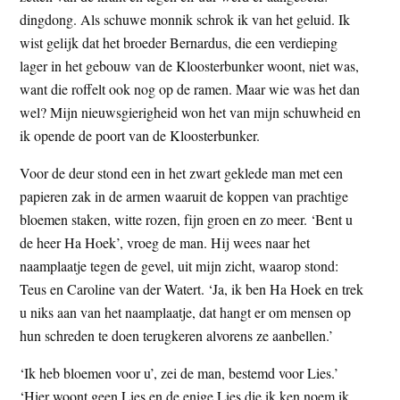
t
dingdong. Als schuwe monnik schrok ik van het geluid. Ik
e
e
wist gelijk dat het broeder Bernardus, die een verdieping
s
lager in het gebouw van de Kloosterbunker woont, niet was,
i
want die roffelt ook nog op de ramen. Maar wie was het dan
t
wel? Mijn nieuwsgierigheid won het van mijn schuwheid en
e
ik opende de poort van de Kloosterbunker.
Voor de deur stond een in het zwart geklede man met een
papieren zak in de armen waaruit de koppen van prachtige
bloemen staken, witte rozen, fijn groen en zo meer. ‘Bent u
de heer Ha Hoek’, vroeg de man. Hij wees naar het
naamplaatje tegen de gevel, uit mijn zicht, waarop stond:
Teus en Caroline van der Watert. ‘Ja, ik ben Ha Hoek en trek
u niks aan van het naamplaatje, dat hangt er om mensen op
hun schreden te doen terugkeren alvorens ze aanbellen.’
‘Ik heb bloemen voor u’, zei de man, bestemd voor Lies.’
‘Hier woont geen Lies en de enige Lies die ik ken noem ik