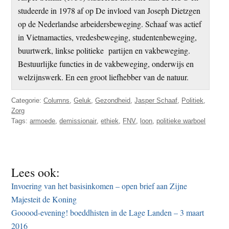
studeerde in 1978 af op De invloed van Joseph Dietzgen
op de Nederlandse arbeidersbeweging. Schaaf was actief
in Vietnamacties, vredesbeweging, studentenbeweging,
buurtwerk, linkse politieke partijen en vakbeweging.
Bestuurlijke functies in de vakbeweging, onderwijs en
welzijnswerk. En een groot liefhebber van de natuur.
Categorie:
Columns
,
Geluk
,
Gezondheid
,
Jasper Schaaf
,
Politiek
,
Zorg
Tags:
armoede
,
demissionair
,
ethiek
,
FNV
,
loon
,
politieke warboel
Lees ook:
Invoering van het basisinkomen – open brief aan Zijne
Majesteit de Koning
Gooood-evening! boeddhisten in de Lage Landen – 3 maart
2016