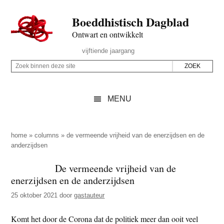
Door
Skip
Spring
Spring
Boeddhistisch Dagblad
naar
to
naar
naar
de
secondary
de
de
Ontwart en ontwikkelt
hoofd
menu
eerste
voettekst
Header
vijftiende jaargang
inhoud
sidebar
Rechts
Z
Z
o
o
e
e
MENU
k
k
b
o
i
p
home
»
columns
»
de vermeende vrijheid van de enerzijdsen en de
n
anderzijdsen
d
n
e
De vermeende vrijheid van de
e
z
enerzijdsen en de anderzijdsen
n
e
d
25 oktober 2021
door
gastauteur
s
e
i
Komt het door de Corona dat de politiek meer dan ooit veel
z