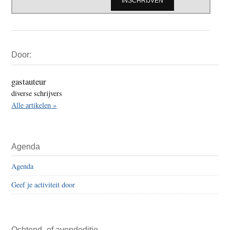
Primaire
Door:
Sidebar
gastauteur
diverse schrijvers
Alle artikelen »
Agenda
Agenda
Geef je activiteit door
Ochtend- of avondeditie