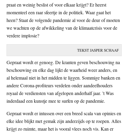
praat en weinig beslist of voor elkaar krijgt? Er heerst
t
e
momenteel een raar sfeertje in de politiek. Waar gaat het
e
s
heen? Staat de volgende pandemie al voor de deur of moeten
i
we wachten op de afwikkeling van de klimaatcrisis voor de
t
verdere implosie?
e
TEKST JASPER SCHAAF
Gepraat wordt er genoeg. De kranten geven beschouwing na
beschouwing en elke dag lijkt de waarheid weer anders, en
al helemaal niet in het midden te liggen. Sommige banken en
andere Corona-profiteurs verdelen onder aandeelhouders
royaal de verdiensten van afgelopen anderhalf jaar. ’t Was
inderdaad een kunstje mee te surfen op de pandemie.
Gepraat wordt er intussen over een breed scala van opinies en
elke idee blijkt met gemak zijn anderzijds op te roepen. Alles
krijgt zo ruimte, maar het is vooral vlees noch vis. Kan er