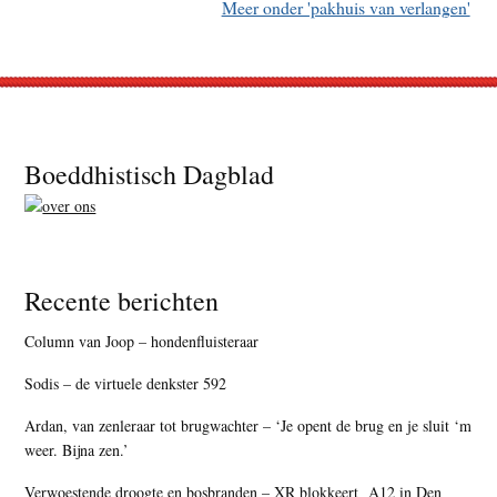
Meer onder 'pakhuis van verlangen'
Footer
Boeddhistisch Dagblad
Recente berichten
Column van Joop – hondenfluisteraar
Sodis – de virtuele denkster 592
Ardan, van zenleraar tot brugwachter – ‘Je opent de brug en je sluit ‘m
weer. Bijna zen.’
Verwoestende droogte en bosbranden – XR blokkeert A12 in Den