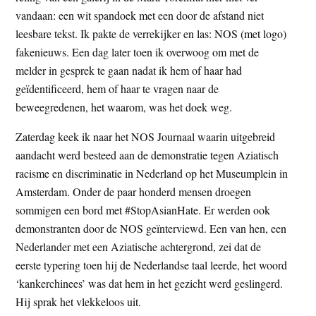
t
vandaan: een wit spandoek met een door de afstand niet
e
e
leesbare tekst. Ik pakte de verrekijker en las: NOS (met logo)
s
fakenieuws. Een dag later toen ik overwoog om met de
i
melder in gesprek te gaan nadat ik hem of haar had
t
geïdentificeerd, hem of haar te vragen naar de
e
beweegredenen, het waarom, was het doek weg.
Zaterdag keek ik naar het NOS Journaal waarin uitgebreid
aandacht werd besteed aan de demonstratie tegen Aziatisch
racisme en discriminatie in Nederland op het Museumplein in
Amsterdam. Onder de paar honderd mensen droegen
sommigen een bord met #StopAsianHate. Er werden ook
demonstranten door de NOS geïnterviewd. Een van hen, een
Nederlander met een Aziatische achtergrond, zei dat de
eerste typering toen hij de Nederlandse taal leerde, het woord
‘kankerchinees’ was dat hem in het gezicht werd geslingerd.
Hij sprak het vlekkeloos uit.