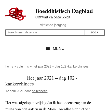
Door
Skip
Spring
Spring
Boeddhistisch Dagblad
naar
to
naar
naar
de
secondary
de
de
Ontwart en ontwikkelt
hoofd
menu
eerste
voettekst
Header
vijftiende jaargang
inhoud
sidebar
Rechts
Z
Z
o
o
e
e
MENU
k
k
b
o
i
p
home
»
columns
»
het jaar 2021 – dag 102 -kankerchinees
n
d
Het jaar 2021 – dag 102 -
n
e
kankerchinees
e
z
n
12 april 2021
door
de redactie
e
d
s
Het was afgelopen vrijdag dat ik het opeens zag aan de
e
i
reling van een galerij in de Mara Torenflat hier niet ver
z