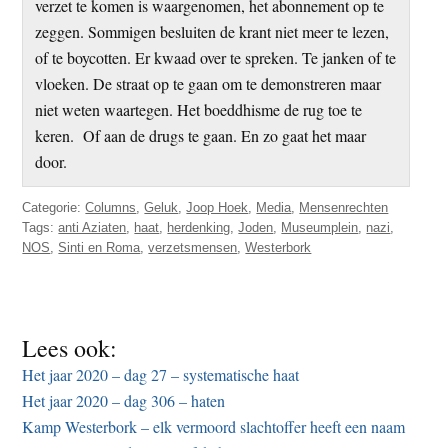
verzet te komen is waargenomen, het abonnement op te
zeggen. Sommigen besluiten de krant niet meer te lezen,
of te boycotten. Er kwaad over te spreken. Te janken of te
vloeken. De straat op te gaan om te demonstreren maar
niet weten waartegen. Het boeddhisme de rug toe te
keren. Of aan de drugs te gaan. En zo gaat het maar
door.
Categorie:
Columns
,
Geluk
,
Joop Hoek
,
Media
,
Mensenrechten
Tags:
anti Aziaten
,
haat
,
herdenking
,
Joden
,
Museumplein
,
nazi
,
NOS
,
Sinti en Roma
,
verzetsmensen
,
Westerbork
Lees ook:
Het jaar 2020 – dag 27 – systematische haat
Het jaar 2020 – dag 306 – haten
Kamp Westerbork – elk vermoord slachtoffer heeft een naam