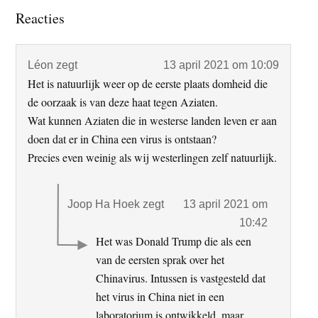
Lees
Reacties
Interacties
Léon
zegt
13 april 2021 om 10:09
Het is natuurlijk weer op de eerste plaats domheid die
de oorzaak is van deze haat tegen Aziaten.
Wat kunnen Aziaten die in westerse landen leven er aan
doen dat er in China een virus is ontstaan?
Precies even weinig als wij westerlingen zelf natuurlijk.
Joop Ha Hoek
zegt
13 april 2021 om
10:42
Het was Donald Trump die als een
van de eersten sprak over het
Chinavirus. Intussen is vastgesteld dat
het virus in China niet in een
laboratorium is ontwikkeld, maar