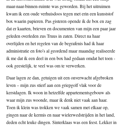
t
maar-naar-binnen-ruimte was geworden. Bij het uitruimen
e
e
kwam ik een oude verhuisdoos tegen met erin een kunststof
s
box waarin papieren. Pas gisteren opende ik de box en zag
i
dat er kaarten, brieven en documenten van mijn een paar jaar
t
geleden overleden zus Truus in zaten. Direct na haar
e
overlijden en het regelen van de begrafenis had ik haar
administratie en foto’s al geordend maar maandag realiseerde
ik me dat ik een deel in een box had gedaan omdat het toen -
ook geestelijk, te veel was om te verwerken.
Daar lagen ze dan, getuigen uit een onverwacht afgebroken
leven – mijn zus stierf aan een griepgolf vlak voor de
kerstdagen. Ik woon in hetzelfde appartementsgebouw als
waar mijn zus woonde, maar ik denk niet vaak aan haar.
Toen ik klein was trokken we vaak samen met elkaar op,
gingen naar de kermis en naar wielerwedstrijden in het land,
deden echt leuke dingen. Sinterklaas was een feest. Lekker in