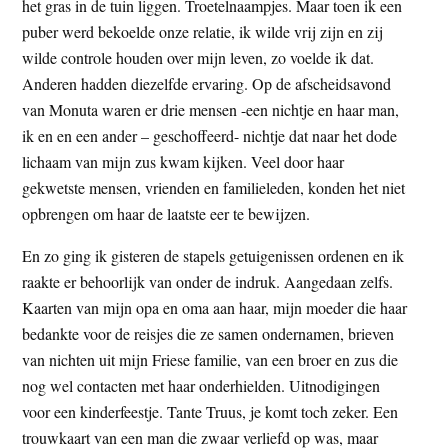
het gras in de tuin liggen. Troetelnaampjes. Maar toen ik een
puber werd bekoelde onze relatie, ik wilde vrij zijn en zij
wilde controle houden over mijn leven, zo voelde ik dat.
Anderen hadden diezelfde ervaring. Op de afscheidsavond
van Monuta waren er drie mensen -een nichtje en haar man,
ik en en een ander – geschoffeerd- nichtje dat naar het dode
lichaam van mijn zus kwam kijken. Veel door haar
gekwetste mensen, vrienden en familieleden, konden het niet
opbrengen om haar de laatste eer te bewijzen.
En zo ging ik gisteren de stapels getuigenissen ordenen en ik
raakte er behoorlijk van onder de indruk. Aangedaan zelfs.
Kaarten van mijn opa en oma aan haar, mijn moeder die haar
bedankte voor de reisjes die ze samen ondernamen, brieven
van nichten uit mijn Friese familie, van een broer en zus die
nog wel contacten met haar onderhielden. Uitnodigingen
voor een kinderfeestje. Tante Truus, je komt toch zeker. Een
trouwkaart van een man die zwaar verliefd op was, maar