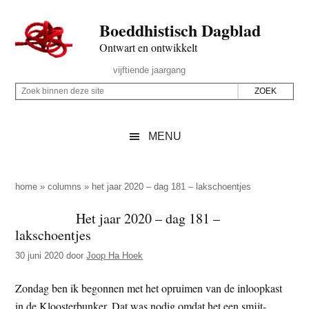
Door
Skip
Spring
Spring
Boeddhistisch Dagblad
naar
to
naar
naar
de
secondary
de
de
Ontwart en ontwikkelt
hoofd
menu
eerste
voettekst
Header
vijftiende jaargang
inhoud
sidebar
Rechts
Z
Z
o
o
e
e
MENU
k
k
b
o
i
p
home
»
columns
»
het jaar 2020 – dag 181 – lakschoentjes
n
d
Het jaar 2020 – dag 181 –
n
e
lakschoentjes
e
z
n
30 juni 2020
door
Joop Ha Hoek
e
d
s
Zondag ben ik begonnen met het opruimen van de inloopkast
e
i
in de Kloosterbunker. Dat was nodig omdat het een smijt-
z