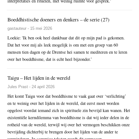
interpretaties en rituelen, met weinig ruimte voor gesprek.'
Boeddhistische doeners en denkers – de serie (27)
gastauteur - 15 mei 2026
Loekie: 'Ik ben ook heel dankbaar dat dit op mijn pad is gekomen.
Dat het voor mij als leek mogelijk is om met een groep van 60
mensen tien dagen op de Drentse hei samen te mediteren en te leren
over het boeddhisme, dat is echt heel bijzonder.’
Taigu – Het lijden in de wereld
Jules Prast - 24 april 2026
Het komt Taigu voor dat boeddhisme te vaak gaat over ‘verlichting’
en te weinig over het lijden in de wereld, dat eerst moet worden
opgelost voordat iemand zich in spirituele zin bevrijd kan wanen. Het
existentiële kerndilemma van boeddhisme is dat wij ieder delen in de
rotheid van de wereld, terwijl wij over het vermogen beschikken onze
bevrijding dichterbij te brengen door het lijden van de ander te
verminderen. In sommige teksten wordt dit vermogen