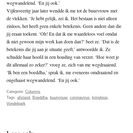
wegwandelend. ‘En jij ook.’
Vijfenveertig jaar later wendde ik me tot de buurvrouw met
de vlekken. ‘Je hebt gelijk, zei ik. Het bestaan is niet alleen
zinloos, het heeft geen enkele betekenis. Geen andere dan die
jij eraan toekent. ‘Oh! En dat ik me waardeloos voel omdat
ik niet gewoon mijn werk kan doen dan?’ beet ze. ‘Dat is de
betekenis die jij aan je situatie geeft,’ antwoordde ik. Ze
schudde haar hoofd in een houding van verzet. ‘Hoe weet je
dit allemaal zo zeker?’ vroeg ze, zich van me wegdraaiend.
‘Ik ben een boeddha,’ sprak ik, me eveneens omdraaiend en
ongehaast wegwandelend. ‘En jij ook.’
Categorie:
Columns
Tags:
afstand
,
Boeddha
,
buurvrouw
,
coronavirus
,
kringloop
,
Vondelpark