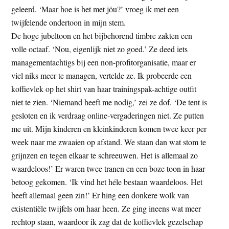
geleerd. ‘Maar hoe is het met jóu?’ vroeg ik met een
twijfelende ondertoon in mijn stem.
De hoge jubeltoon en het bijbehorend timbre zakten een
volle octaaf. ‘Nou, eigenlijk niet zo goed.’ Ze deed iets
managementachtigs bij een non-profitorganisatie, maar er
viel niks meer te managen, vertelde ze. Ik probeerde een
koffievlek op het shirt van haar trainingspak-achtige outfit
niet te zien. ‘Niemand heeft me nodig,’ zei ze dof. ‘De tent is
gesloten en ik verdraag online-vergaderingen niet. Ze putten
me uit. Mijn kinderen en kleinkinderen komen twee keer per
week naar me zwaaien op afstand. We staan dan wat stom te
grijnzen en tegen elkaar te schreeuwen. Het is allemaal zo
waardeloos!’ Er waren twee tranen en een boze toon in haar
betoog gekomen. ‘Ik vind het héle bestaan waardeloos. Het
heeft allemaal geen zin!’ Er hing een donkere wolk van
existentiële twijfels om haar heen. Ze ging ineens wat meer
rechtop staan, waardoor ik zag dat de koffievlek gezelschap