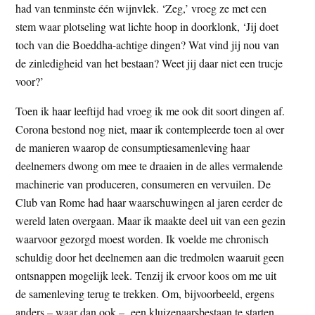
had van tenminste één wijnvlek. ‘Zeg,’ vroeg ze met een
stem waar plotseling wat lichte hoop in doorklonk, ‘Jij doet
toch van die Boeddha-achtige dingen? Wat vind jij nou van
de zinledigheid van het bestaan? Weet jij daar niet een trucje
voor?’
Toen ik haar leeftijd had vroeg ik me ook dit soort dingen af.
Corona bestond nog niet, maar ik contempleerde toen al over
de manieren waarop de consumptiesamenleving haar
deelnemers dwong om mee te draaien in de alles vermalende
machinerie van produceren, consumeren en vervuilen. De
Club van Rome had haar waarschuwingen al jaren eerder de
wereld laten overgaan. Maar ik maakte deel uit van een gezin
waarvoor gezorgd moest worden. Ik voelde me chronisch
schuldig door het deelnemen aan die tredmolen waaruit geen
ontsnappen mogelijk leek. Tenzij ik ervoor koos om me uit
de samenleving terug te trekken. Om, bijvoorbeeld, ergens
anders – waar dan ook – een kluizenaarsbestaan te starten.