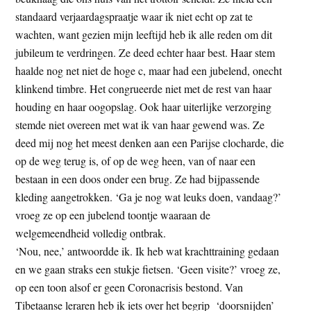
t
e
standaard verjaardagspraatje waar ik niet echt op zat te
e
s
wachten, want gezien mijn leeftijd heb ik alle reden om dit
i
jubileum te verdringen. Ze deed echter haar best. Haar stem
t
haalde nog net niet de hoge c, maar had een jubelend, onecht
e
klinkend timbre. Het congrueerde niet met de rest van haar
houding en haar oogopslag. Ook haar uiterlijke verzorging
stemde niet overeen met wat ik van haar gewend was. Ze
deed mij nog het meest denken aan een Parijse clocharde, die
op de weg terug is, of op de weg heen, van of naar een
bestaan in een doos onder een brug. Ze had bijpassende
kleding aangetrokken. ‘Ga je nog wat leuks doen, vandaag?’
vroeg ze op een jubelend toontje waaraan de
welgemeendheid volledig ontbrak.
‘Nou, nee,’ antwoordde ik. Ik heb wat krachttraining gedaan
en we gaan straks een stukje fietsen. ‘Geen visite?’ vroeg ze,
op een toon alsof er geen Coronacrisis bestond. Van
Tibetaanse leraren heb ik iets over het begrip ‘doorsnijden’