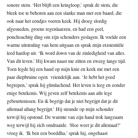
sonore stem. ‘Het blijft een kringloop,’ sprak de stem, die
bleek toe te behoren aan een slanke man met een baard, die
ook naar het eendjes voeren keek. Hij droeg slordig
afgesneden, groene regenlaarzen, en had een geel,
ponchoachtig ding om zijn schouders geslagen. Ik voelde een
warme uitstraling van hem uitgaan en sprak mijn existentiële
leed hardop uit. ‘Ik word down van de zinledigheid van alles.
Van dit leven.’ Hij kwam naast me zitten en zweeg lange tijd.
Toen legde hij een hand op mijn knie en keek me met een
paar diepbruine ogen vriendelijk aan. ‘Je hebt het goed
begrepen,’ sprak hij glimlachend. Het leven is leeg en zonder
enige betekenis. Wij geven zelf betekenis aan alle lege
gebeurtenissen. En ik begrijp dat je niet begrijpt dat je dit
allemaal allang begrijpt.’ Hij steunde op mijn schouder
terwijl hij opstond. De warmte van zijn hand trok langzaam
weg terwijl hij zich omdraaide. ‘Hoe weet je dit allemaal?’
vroeg ik. ‘Ik ben een boeddha,’ sprak hij, ongehaast