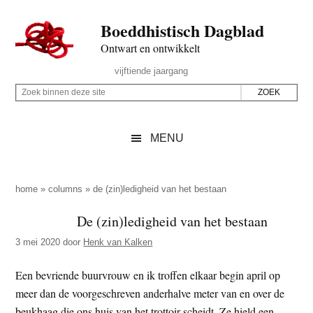
Door
Skip
Spring
Spring
Boeddhistisch Dagblad
naar
to
naar
naar
de
secondary
de
de
Ontwart en ontwikkelt
hoofd
menu
eerste
voettekst
Header
vijftiende jaargang
inhoud
sidebar
Rechts
Z
Z
o
o
e
e
MENU
k
k
b
o
i
p
home
»
columns
»
de (zin)ledigheid van het bestaan
n
d
De (zin)ledigheid van het bestaan
n
e
e
3 mei 2020
door
Henk van Kalken
z
n
e
d
Een bevriende buurvrouw en ik troffen elkaar begin april op
s
e
meer dan de voorgeschreven anderhalve meter van en over de
i
z
beukhaag die ons huis van het trottoir scheidt. Ze hield een