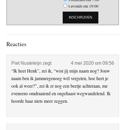
's avonds om 19:00
Lees
Reacties
Interacties
Piet Nusteleijn
zegt
4 mei 2020 om 09:56
“Ik heet Henk”, zei ik, “wist jij mijn naam nog? Jouw
naam ben ik jammergenoeg wél vergeten, hoe heet je
ook al weer?”, zei ik er nog een beetje achteraan, me
eveneens omdraaiend en ongehaast wegwandelend. Ik
hoorde haar niets meer zeggen.