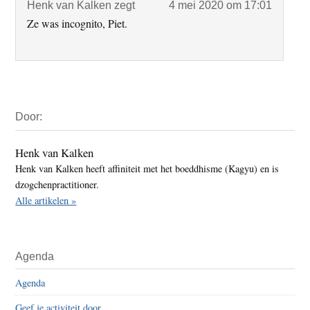
Henk van Kalken
zegt
4 mei 2020 om 17:01
Ze was incognito, Piet.
Primaire
Door:
Sidebar
Henk van Kalken
Henk van Kalken heeft affiniteit met het boeddhisme (Kagyu) en is
dzogchenpractitioner.
Alle artikelen »
Agenda
Agenda
Geef je activiteit door