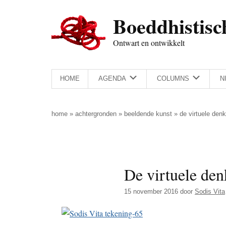
Door
Skip
Spring
Spring
Boeddhistisc
naar
to
naar
naar
de
secondary
de
de
Ontwart en ontwikkelt
hoofd
menu
eerste
voettekst
inhoud
sidebar
HOME
AGENDA
COLUMNS
N
home
»
achtergronden
»
beeldende kunst
»
de virtuele denk
De virtuele den
15 november 2016
door
Sodis Vita