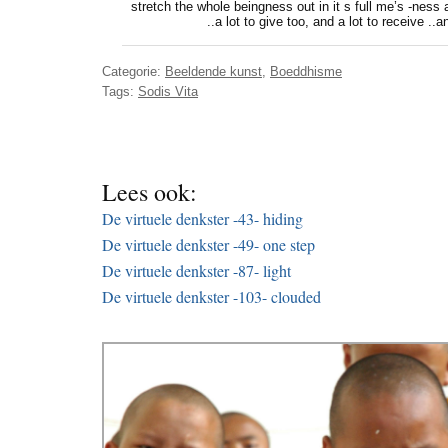
stretch the whole beingness out in it s full me’s -ness a
..a lot to give too, and a lot to receive .
Categorie:
Beeldende kunst
,
Boeddhisme
Tags:
Sodis Vita
Lees ook:
De virtuele denkster -43- hiding
De virtuele denkster -49- one step
De virtuele denkster -87- light
De virtuele denkster -103- clouded