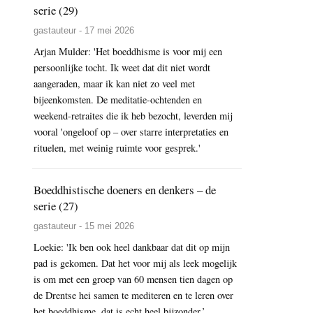
serie (29)
gastauteur - 17 mei 2026
Arjan Mulder: 'Het boeddhisme is voor mij een
persoonlijke tocht. Ik weet dat dit niet wordt
aangeraden, maar ik kan niet zo veel met
bijeenkomsten. De meditatie-ochtenden en
weekend-retraites die ik heb bezocht, leverden mij
vooral 'ongeloof op – over starre interpretaties en
rituelen, met weinig ruimte voor gesprek.'
Boeddhistische doeners en denkers – de
serie (27)
gastauteur - 15 mei 2026
Loekie: 'Ik ben ook heel dankbaar dat dit op mijn
pad is gekomen. Dat het voor mij als leek mogelijk
is om met een groep van 60 mensen tien dagen op
de Drentse hei samen te mediteren en te leren over
het boeddhisme, dat is echt heel bijzonder.’