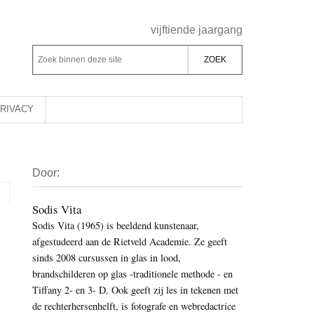
Header
vijftiende jaargang
Rechts
Z
Z
o
o
e
e
k
k
RIVACY
b
o
i
p
Primaire
n
d
Door:
Sidebar
n
e
e
z
Sodis Vita
n
Sodis Vita (1965) is beeldend kunstenaar,
e
d
afgestudeerd aan de Rietveld Academie. Ze geeft
s
e
sinds 2008 cursussen in glas in lood,
i
z
brandschilderen op glas -traditionele methode - en
t
e
Tiffany 2- en 3- D. Ook geeft zij les in tekenen met
e
de rechterhersenhelft, is fotografe en webredactrice
s