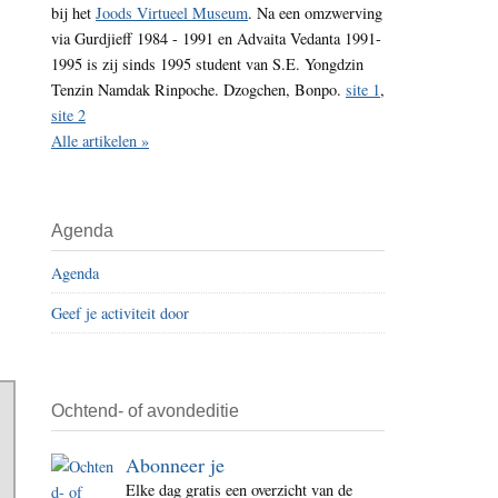
bij het
Joods Virtueel Museum
. Na een omzwerving
i
via Gurdjieff 1984 - 1991 en Advaita Vedanta 1991-
t
1995 is zij sinds 1995 student van S.E. Yongdzin
e
Tenzin Namdak Rinpoche. Dzogchen, Bonpo.
site 1
,
site 2
Alle artikelen »
Agenda
Agenda
Geef je activiteit door
Ochtend- of avondeditie
Abonneer je
Elke dag gratis een overzicht van de