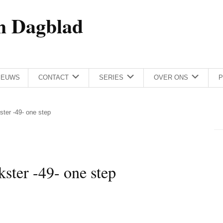
h Dagblad
IEUWS
CONTACT
SERIES
OVER ONS
P
ster -49- one step
kster -49- one step