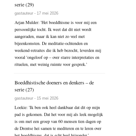
serie (29)
gastauteur - 17 mei 2026
Arjan Mulder: 'Het boeddhisme is voor mij een
persoonlijke tocht. Ik weet dat dit niet wordt
aangeraden, maar ik kan niet zo veel met
bijeenkomsten. De meditatie-ochtenden en
weekend-retraites die ik heb bezocht, leverden mij
vooral 'ongeloof op – over starre interpretaties en
rituelen, met weinig ruimte voor gesprek.'
Boeddhistische doeners en denkers – de
serie (27)
gastauteur - 15 mei 2026
Loekie: 'Ik ben ook heel dankbaar dat dit op mijn
pad is gekomen. Dat het voor mij als leek mogelijk
is om met een groep van 60 mensen tien dagen op
de Drentse hei samen te mediteren en te leren over
het boeddhisme, dat is echt heel bijzonder.’