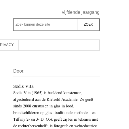
Header
vijftiende jaargang
Rechts
Z
Z
o
o
e
e
k
k
RIVACY
b
o
i
p
Primaire
n
d
Door:
Sidebar
n
e
e
z
Sodis Vita
n
Sodis Vita (1965) is beeldend kunstenaar,
e
d
afgestudeerd aan de Rietveld Academie. Ze geeft
s
e
sinds 2008 cursussen in glas in lood,
i
z
brandschilderen op glas -traditionele methode - en
t
e
Tiffany 2- en 3- D. Ook geeft zij les in tekenen met
e
de rechterhersenhelft, is fotografe en webredactrice
s