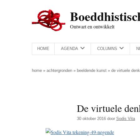
Door
Skip
Spring
Spring
Boeddhistisc
naar
to
naar
naar
de
secondary
de
de
Ontwart en ontwikkelt
hoofd
menu
eerste
voettekst
inhoud
sidebar
HOME
AGENDA
COLUMNS
N
home
»
achtergronden
»
beeldende kunst
»
de virtuele denk
De virtuele den
30 oktober 2016
door
Sodis Vita