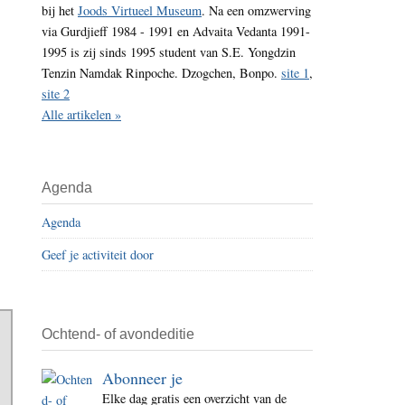
bij het
Joods Virtueel Museum
. Na een omzwerving
i
via Gurdjieff 1984 - 1991 en Advaita Vedanta 1991-
t
1995 is zij sinds 1995 student van S.E. Yongdzin
e
Tenzin Namdak Rinpoche. Dzogchen, Bonpo.
site 1
,
site 2
Alle artikelen »
Agenda
Agenda
Geef je activiteit door
Ochtend- of avondeditie
Abonneer je
Elke dag gratis een overzicht van de