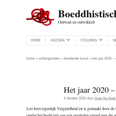
Door
Skip
Spring
Spring
Boeddhistisc
naar
to
naar
naar
de
secondary
de
de
Ontwart en ontwikkelt
hoofd
menu
eerste
voettekst
inhoud
sidebar
HOME
AGENDA
COLUMNS
N
home
»
achtergronden
»
beeldende kunst
»
het jaar 2020 –
Het jaar 2020 –
9 oktober 2020
door
Joop Ha Hoek
Leo heet eigenlijk Vergetelheid en is gemaakt door d
omdat het beeld mij aan een overleden vriend met die