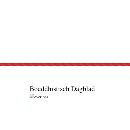
Footer
Boeddhistisch Dagblad