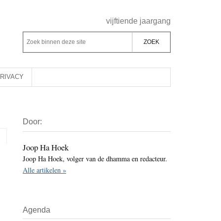
Header
vijftiende jaargang
Rechts
Z
Z
o
o
e
e
k
k
RIVACY
b
o
i
p
Primaire
n
d
Door:
Sidebar
n
e
e
z
Joop Ha Hoek
n
Joop Ha Hoek, volger van de dhamma en redacteur.
e
d
Alle artikelen »
s
e
i
z
t
e
Agenda
e
s