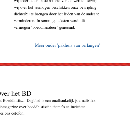
wij ieder delen in de rotheid van de wereld, terwijl
wij over het vermogen beschikken onze bevrijding
dichterbij te brengen door het lijden van de ander te
verminderen. In sommige teksten wordt dit
vermogen ‘boeddhanatuur’ genoemd.
Meer onder 'pakhuis van verlangen'
ver het BD
t Boeddhistisch Dagblad is een onafhankelijk journalistiek
bmagazine over boeddhistische thema’s en inzichten.
es ons colofon
.