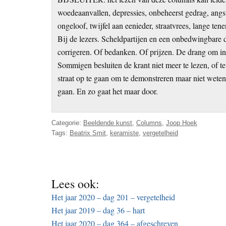
woedeaanvallen, depressies, onbeheerst gedrag, angs
ongeloof, twijfel aan eenieder, straatvrees, lange tene
Bij de lezers. Scheldpartijen en een onbedwingbare
corrigeren. Of bedanken. Of prijzen. De drang om i
Sommigen besluiten de krant niet meer te lezen, of t
straat op te gaan om te demonstreren maar niet wete
gaan. En zo gaat het maar door.
Categorie:
Beeldende kunst
,
Columns
,
Joop Hoek
Tags:
Beatrix Smit
,
keramiste
,
vergetelheid
Lees ook:
Het jaar 2020 – dag 201 – vergetelheid
Het jaar 2019 – dag 36 – hart
Het jaar 2020 – dag 364 – afgeschreven