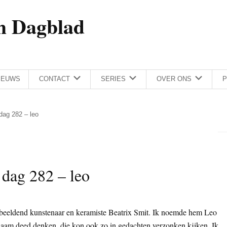
h Dagblad
IEUWS
CONTACT
SERIES
OVER ONS
P
 dag 282 – leo
 dag 282 – leo
e beeldend kunstenaar en keramiste Beatrix Smit. Ik noemde hem Leo
 naam deed denken, die kon ook zo in gedachten verzonken kijken. Ik