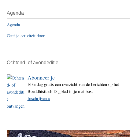
jaar
Primaire
Agenda
2019
Sidebar
–
Agenda
dag
Geef je activiteit door
36
–
hart
Ochtend- of avondeditie
Abonneer je
Elke dag gratis een overzicht van de berichten op het
Boeddhistisch Dagblad in je mailbox.
Inschrijven »