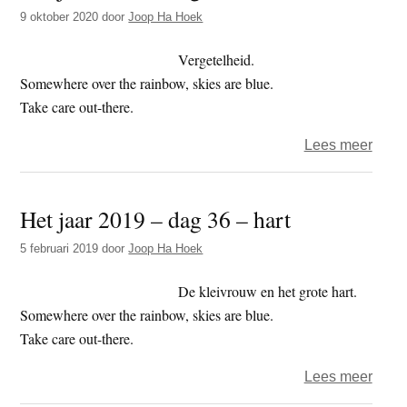
t
9 oktober 2020
door
Joop Ha Hoek
e
e
s
Vergetelheid.
i
Somewhere over the rainbow, skies are blue.
t
Take care out-there.
e
over
Lees meer
Het
jaar
Het jaar 2019 – dag 36 – hart
2020
–
5 februari 2019
door
Joop Ha Hoek
dag
282
De kleivrouw en het grote hart.
–
Somewhere over the rainbow, skies are blue.
leo
Take care out-there.
over
Lees meer
Het