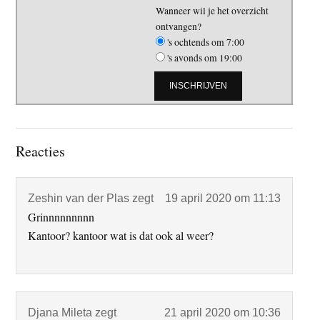
Wanneer wil je het overzicht
ontvangen?
's ochtends om 7:00
's avonds om 19:00
Lees
Reacties
Interacties
Zeshin van der Plas
zegt
19 april 2020 om 11:13
Grinnnnnnnnn
Kantoor? kantoor wat is dat ook al weer?
Djana Mileta
zegt
21 april 2020 om 10:36