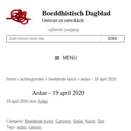
Door
Skip
Spring
Spring
Boeddhistisch Dagblad
naar
to
naar
naar
de
secondary
de
de
Ontwart en ontwikkelt
hoofd
menu
eerste
voettekst
Header
vijftiende jaargang
inhoud
sidebar
Rechts
Z
Z
o
o
e
e
MENU
k
k
b
o
i
p
home
»
achtergronden
»
beeldende kunst
»
ardan – 19 april 2020
n
d
Ardan – 19 april 2020
n
e
e
19 april 2020
door
Ardan
z
n
e
d
s
Categorie:
Beeldende kunst
,
Cartoons
,
Geluk
,
Kunst
,
Zen
e
i
Tags:
ardan
,
cartoon
z