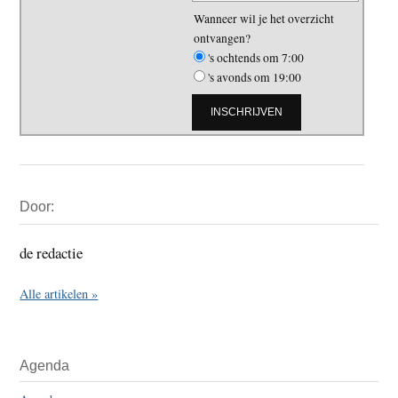
Wanneer wil je het overzicht
ontvangen?
's ochtends om 7:00
's avonds om 19:00
Primaire
Door:
Sidebar
de redactie
Alle artikelen »
Agenda