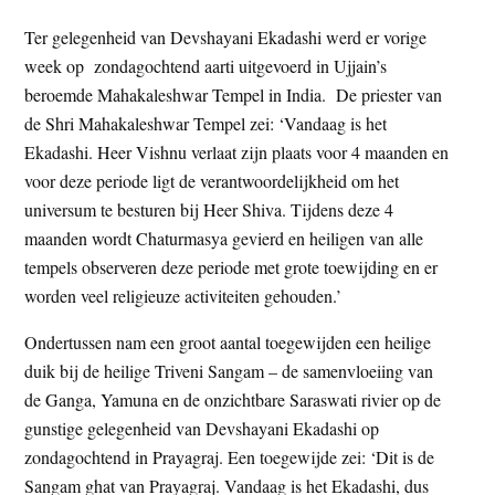
t
e
Ter gelegenheid van Devshayani Ekadashi werd er vorige
e
s
week op zondagochtend aarti uitgevoerd in Ujjain’s
i
beroemde Mahakaleshwar Tempel in India. De priester van
t
de Shri Mahakaleshwar Tempel zei: ‘Vandaag is het
e
Ekadashi. Heer Vishnu verlaat zijn plaats voor 4 maanden en
voor deze periode ligt de verantwoordelijkheid om het
universum te besturen bij Heer Shiva. Tijdens deze 4
maanden wordt Chaturmasya gevierd en heiligen van alle
tempels observeren deze periode met grote toewijding en er
worden veel religieuze activiteiten gehouden.’
Ondertussen nam een groot aantal toegewijden een heilige
duik bij de heilige Triveni Sangam – de samenvloeiing van
de Ganga, Yamuna en de onzichtbare Saraswati rivier op de
gunstige gelegenheid van Devshayani Ekadashi op
zondagochtend in Prayagraj. Een toegewijde zei: ‘Dit is de
Sangam ghat van Prayagraj. Vandaag is het Ekadashi, dus