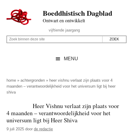
Door
Skip
Spring
Spring
Boeddhistisch Dagblad
naar
to
naar
naar
de
secondary
de
de
Ontwart en ontwikkelt
hoofd
menu
eerste
voettekst
Header
vijftiende jaargang
inhoud
sidebar
Rechts
Z
Z
o
o
e
e
MENU
k
k
b
o
i
p
home
»
achtergronden
»
heer vishnu verlaat zijn plaats voor 4
n
maanden – verantwoordelijkheid voor het universum ligt bij heer
d
shiva
n
e
e
z
Heer Vishnu verlaat zijn plaats voor
n
4 maanden – verantwoordelijkheid voor het
e
d
universum ligt bij Heer Shiva
s
e
i
9 juli 2025
door
de redactie
z