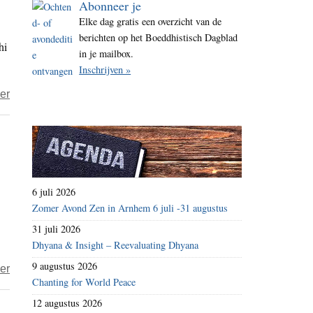
Abonneer je
i
Elke dag gratis een overzicht van de
t
berichten op het Boeddhistisch Dagblad
hi
e
in je mailbox.
Inschrijven »
over
er
Heer
Vishnu
verlaat
zijn
plaats
6 juli 2026
voor
Zomer Avond Zen in Arnhem 6 juli -31 augustus
4
31 juli 2026
maanden
Dhyana & Insight – Reevaluating Dhyana
–
9 augustus 2026
over
er
verantwoordelijkheid
Chanting for World Peace
Guy
voor
12 augustus 2026
–
het