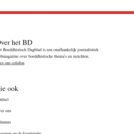
ver het BD
t Boeddhistisch Dagblad is een onafhankelijk journalistiek
bmagazine over boeddhistische thema’s en inzichten.
es ons colofon
.
ie ook
ntact
er ons
olumns
ageren op de krantensite