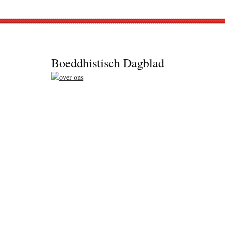
Footer
Boeddhistisch Dagblad