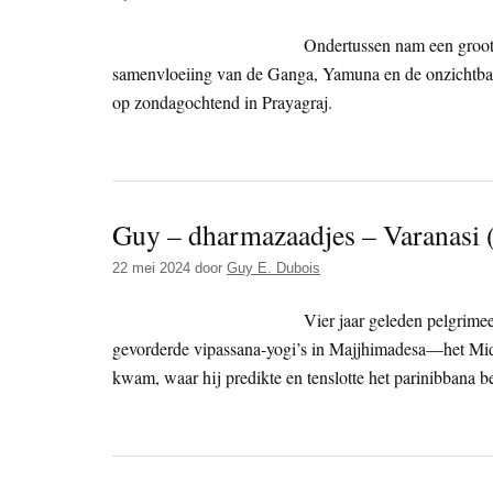
Ondertussen nam een groot 
samenvloeiing van de Ganga, Yamuna en de onzichtbar
op zondagochtend in Prayagraj.
Guy – dharmazaadjes – Varanasi 
22 mei 2024
door
Guy E. Dubois
Vier jaar geleden pelgrime
gevorderde vipassana-yogi’s in Majjhimadesa—het Midd
kwam, waar hij predikte en tenslotte het parinibbana be