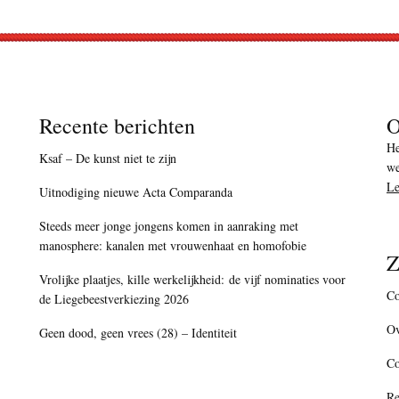
Recente berichten
O
He
Ksaf – De kunst niet te zijn
we
Le
Uitnodiging nieuwe Acta Comparanda
Steeds meer jonge jongens komen in aanraking met
manosphere: kanalen met vrouwenhaat en homofobie
Z
Vrolijke plaatjes, kille werkelijkheid: de vijf nominaties voor
Co
de Liegebeestverkiezing 2026
Ov
Geen dood, geen vrees (28) – Identiteit
C
Re