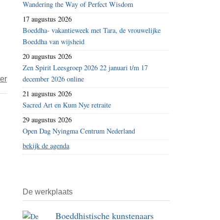
Wandering the Way of Perfect Wisdom
dharmazaadjes
universum
17 augustus 2026
–
ligt
Boeddha- vakantieweek met Tara, de vrouwelijke
Varanasi
bij
Boeddha van wijsheid
(1)
Heer
20 augustus 2026
Shiva
Zen Spirit Leesgroep 2026 22 januari t/m 17
over
december 2026 online
er
Gestolen
21 augustus 2026
boeddhabeeld
Sacred Art en Kum Nye retraite
terug
29 augustus 2026
naar
Open Dag Nyingma Centrum Nederland
Nepal
bekijk de agenda
De werkplaats
Boeddhistische kunstenaars