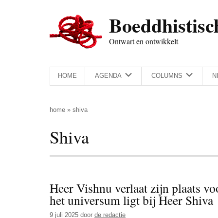
Door
Skip
Spring
Spring
Boeddhistisc
naar
to
naar
naar
de
secondary
de
de
Ontwart en ontwikkelt
hoofd
menu
eerste
voettekst
inhoud
sidebar
HOME
AGENDA
COLUMNS
N
home
»
shiva
Shiva
Heer Vishnu verlaat zijn plaats v
het universum ligt bij Heer Shiva
9 juli 2025
door
de redactie