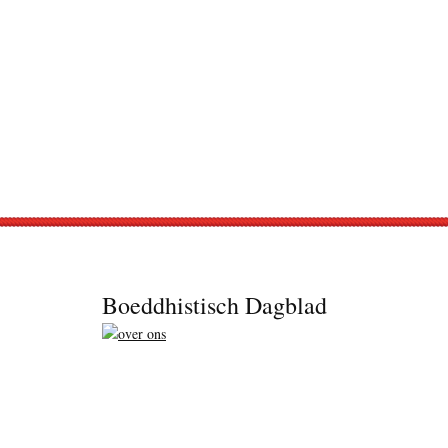
Footer
Boeddhistisch Dagblad