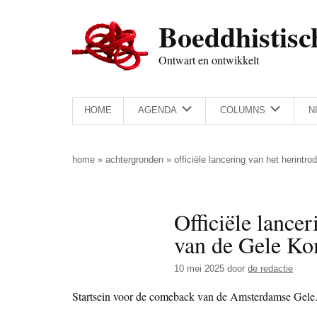
Door
Skip
Spring
Spring
Boeddhistisc
naar
to
naar
naar
de
secondary
de
de
Ontwart en ontwikkelt
hoofd
menu
eerste
voettekst
inhoud
sidebar
HOME
AGENDA
COLUMNS
N
home
»
achtergronden
»
officiële lancering van het herint
Officiële lancer
van de Gele 
10 mei 2025
door
de redactie
Startsein voor de comeback van de Amsterdamse Gele