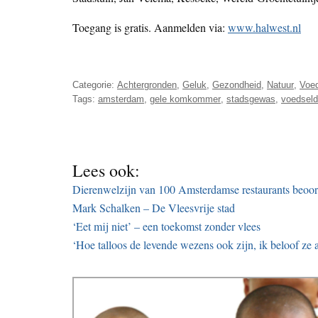
Toegang is gratis. Aanmelden via:
www.halwest.nl
Categorie:
Achtergronden
,
Geluk
,
Gezondheid
,
Natuur
,
Voe
Tags:
amsterdam
,
gele komkommer
,
stadsgewas
,
voedseldi
Lees ook:
Dierenwelzijn van 100 Amsterdamse restaurants beoo
Mark Schalken – De Vleesvrije stad
‘Eet mij niet’ – een toekomst zonder vlees
‘Hoe talloos de levende wezens ook zijn, ik beloof ze 