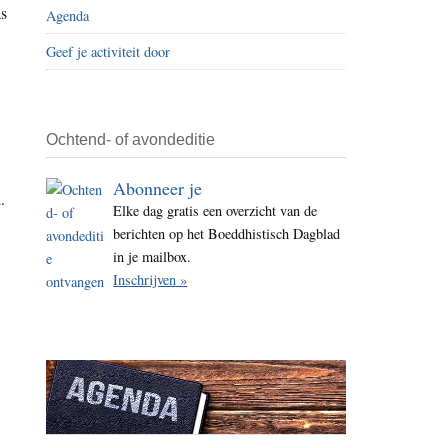
as
Agenda
i
t
Geef je activiteit door
e
Ochtend- of avondeditie
Abonneer je
.
Elke dag gratis een overzicht van de
berichten op het Boeddhistisch Dagblad
in je mailbox.
Inschrijven »