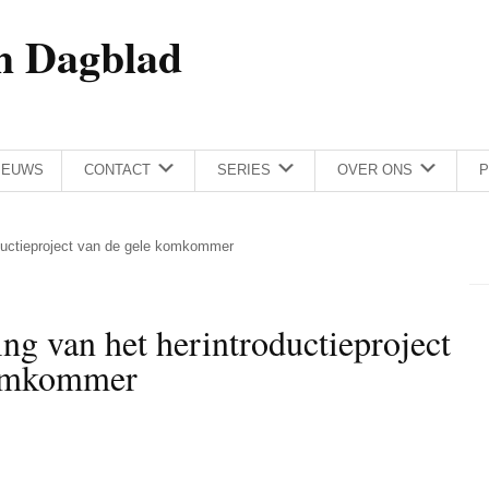
h Dagblad
IEUWS
CONTACT
SERIES
OVER ONS
P
roductieproject van de gele komkommer
ing van het herintroductieproject
Komkommer
.