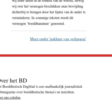
wij ieder delen in de rotheid van de wereld, terwijl
wij over het vermogen beschikken onze bevrijding
dichterbij te brengen door het lijden van de ander te
verminderen. In sommige teksten wordt dit
vermogen ‘boeddhanatuur’ genoemd.
Meer onder 'pakhuis van verlangen'
ver het BD
t Boeddhistisch Dagblad is een onafhankelijk journalistiek
bmagazine over boeddhistische thema’s en inzichten.
es ons colofon
.