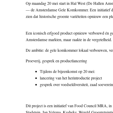
Op maandag 20 mei start in Hal West (De Hallen Amste
— de Amsterdamse Gele Komkommer. Een initiatief dat e
zien dat historische groente variëteiten opnieuw een pl
Een iconisch erfgoed product opnieuw verbouwd én g
Amsterdamse markten, maar raakte in de vergetelheid.
De ambitie: de gele komkommer lokaal verbouwen, ver
Proeverij, gesprek en productlancering
Tijdens de bijeenkomst op 20 mei:
lancering van het herintroductie project
gesprek over voedseldiversiteit, zaad soeverei
Dit project is een initiatief van Food Council MRA
Stadstuin, Jan Velema, Kesbeke, Wereld Groentetuintj