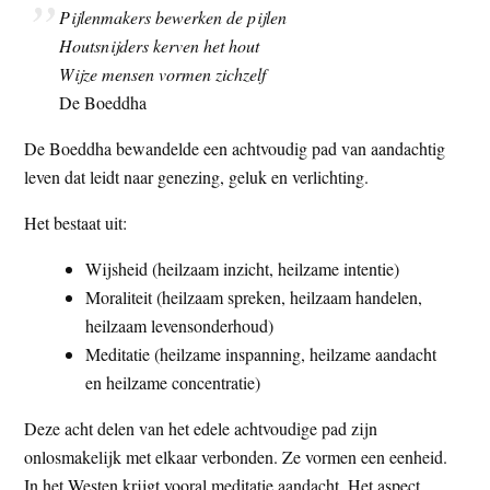
Pijlenmakers bewerken de pijlen
t
e
Houtsnijders kerven het hout
e
s
Wijze mensen vormen zichzelf
i
De Boeddha
t
e
De Boeddha bewandelde een achtvoudig pad van aandachtig
leven dat leidt naar genezing, geluk en verlichting.
Het bestaat uit:
Wijsheid (heilzaam inzicht, heilzame intentie)
Moraliteit (heilzaam spreken, heilzaam handelen,
heilzaam levensonderhoud)
Meditatie (heilzame inspanning, heilzame aandacht
en heilzame concentratie)
Deze acht delen van het edele achtvoudige pad zijn
onlosmakelijk met elkaar verbonden. Ze vormen een eenheid.
In het Westen krijgt vooral meditatie aandacht. Het aspect