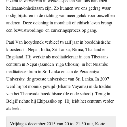
inzicht te verwerven in welke aspecten van ons handelen
heilzaam/onheilzaam zijn. Zo kunnen we ons gedrag waar
nodig bijsturen in de richting van meer geluk voor onszelf en
anderen. Deze oefening in moraliteit of ethisch leven brengt
een bewustwordings- en zuiveringsproces op gang.
Paul Van hooydonck verbleef twaalf jaar in boeddhistische
kloosters in Nepal, India, Sri Lanka, Birma, Thailand en
Engeland. Hij werkte als meditatieleraar in een Tibetaans
centrum in Nepal (Ganden Yiga Chözin), in het Nilambe
meditatiecentrum in Sri Lanka en aan de Peradeniya
University, de grootste universiteit van Sri Lanka. In 2007
werd hij tot monnik gewijd (Bhante Vayama) in de traditie
van het Theravada boeddhisme (de oude school). Terug in
België richtte hij Ehipassiko op. Hij leidt het centrum verder
als leek.
Vrijdag 4 december 2015 van 20 tot 21.30 uur, Korte