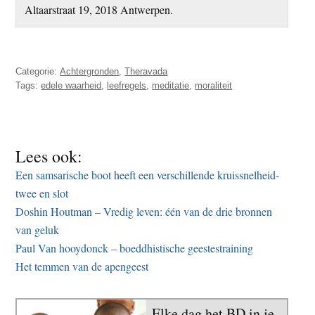
Altaarstraat 19, 2018 Antwerpen.
Categorie:
Achtergronden
,
Theravada
Tags:
edele waarheid
,
leefregels
,
meditatie
,
moraliteit
Lees ook:
Een samsarische boot heeft een verschillende kruissnelheid-
twee en slot
Doshin Houtman – Vredig leven: één van de drie bronnen
van geluk
Paul Van hooydonck – boeddhistische geestestraining
Het temmen van de apengeest
Elke dag het BD in je