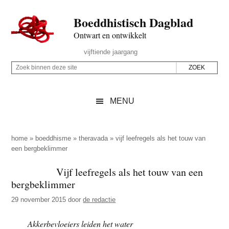
Door
Skip
Spring
Spring
Boeddhistisch Dagblad
naar
to
naar
naar
de
secondary
de
de
Ontwart en ontwikkelt
hoofd
menu
eerste
voettekst
Header
vijftiende jaargang
inhoud
sidebar
Rechts
Z
Z
o
o
e
e
MENU
k
k
b
o
i
p
home
»
boeddhisme
»
theravada
»
vijf leefregels als het touw van
n
een bergbeklimmer
d
n
e
Vijf leefregels als het touw van een
e
z
bergbeklimmer
n
e
d
29 november 2015
door
de redactie
s
e
i
Akkerbevloeiers leiden het water
z