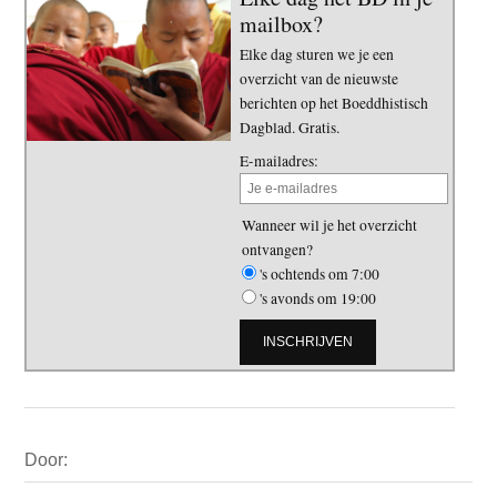
mailbox?
Elke dag sturen we je een
overzicht van de nieuwste
berichten op het Boeddhistisch
Dagblad. Gratis.
E-mailadres:
Wanneer wil je het overzicht
ontvangen?
's ochtends om 7:00
's avonds om 19:00
Primaire
Door:
Sidebar