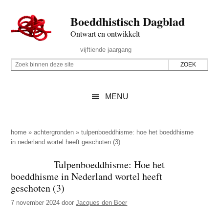
Door
Skip
Spring
Spring
Boeddhistisch Dagblad
naar
to
naar
naar
de
secondary
de
de
Ontwart en ontwikkelt
hoofd
menu
eerste
voettekst
Header
vijftiende jaargang
inhoud
sidebar
Rechts
Z
Z
o
o
e
e
MENU
k
k
b
o
i
p
home
»
achtergronden
»
tulpenboeddhisme: hoe het boeddhisme
n
in nederland wortel heeft geschoten (3)
d
n
e
Tulpenboeddhisme: Hoe het
e
z
boeddhisme in Nederland wortel heeft
n
e
geschoten (3)
d
s
7 november 2024
door
Jacques den Boer
e
i
z