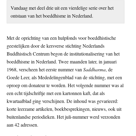
t
e
Vandaag met deel drie uit een vierdelige serie over het
e
s
ontstaan van het boeddhisme in Nederland.
i
t
Met de oprichting van een hulpfonds voor boeddhistische
e
geestelijken door de kersverse stichting Nederlands
Buddhistisch Centrum begon de institutionalisering van het
boeddhisme in Nederland. Twee maanden later, in januari
1968, verscheen het eerste nummer van
Saddharma
, de
Goede Leer, als Mededelingenblad van de stichting, met een
oproep om donateur te worden. Het volgende nummer was al
een echt tijdschriftje met een kartonnen kaft, dat als
kwartaalblad ging verschijnen. De inhoud was gevarieerd:
korte leerzame artikelen, boekbesprekingen, nieuws, ook uit
buitenlandse periodieken. Het juli-nummer werd verzonden
aan 42 adressen.