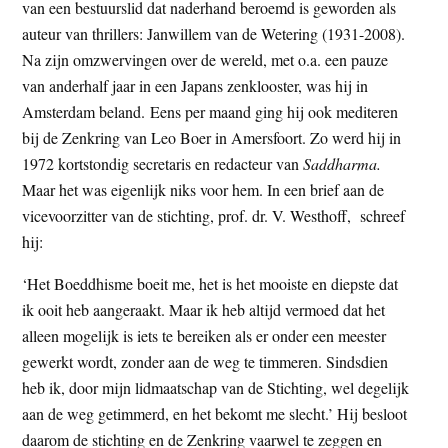
van een bestuurslid dat naderhand beroemd is geworden als
auteur van thrillers: Janwillem van de Wetering (1931-2008).
Na zijn omzwervingen over de wereld, met o.a. een pauze
van anderhalf jaar in een Japans zenklooster, was hij in
Amsterdam beland. Eens per maand ging hij ook mediteren
bij de Zenkring van Leo Boer in Amersfoort. Zo werd hij in
1972 kortstondig secretaris en redacteur van
Saddharma.
Maar het was eigenlijk niks voor hem. In een brief aan de
vicevoorzitter van de stichting, prof. dr. V. Westhoff, schreef
hij:
‘Het Boeddhisme boeit me, het is het mooiste en diepste dat
ik ooit heb aangeraakt. Maar ik heb altijd vermoed dat het
alleen mogelijk is iets te bereiken als er onder een meester
gewerkt wordt, zonder aan de weg te timmeren. Sindsdien
heb ik, door mijn lidmaatschap van de Stichting, wel degelijk
aan de weg getimmerd, en het bekomt me slecht.’ Hij besloot
daarom de stichting en de Zenkring vaarwel te zeggen en