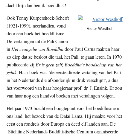
dacht hij: dan ben ik boeddhist!
Ook Tonny Kurpershoek-Scherft
(1921-1999), neerlandica, vond
Victor Westhoff
door een boek het boeddhisme.
De vertalingen uit de Pali Canon
in
Het evangelie van Boeddha
door Paul Carus raakten haar
zo diep dat ze besloot die taal, het Pali, te gaan leren. In 1970
publiceerde zij
Er is geen zelf; Boeddha’s boodschap van het
geluk.
Haar boek was ‘de eerste directe vertaling van het Pali
in het Nederlands die afzonderlijk in druk verschijnt’, aldus
het voorwoord van haar hoogleraar prof. dr. J. Ensink. Er zou
van haar nog een handvol boeken met vertalingen volgen.
Het jaar 1973 bracht een hoogtepunt voor het boeddhisme in
ons land: het bezoek van de Dalai Lama. Hij maakte voor het
eerst een rondreis door Europa en deed elf landen aan. De
Stichting Nederlands Buddhistische Centrum organiseerde