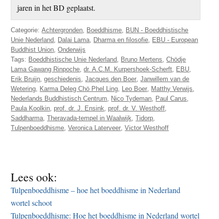
jaren in het BD geplaatst.
Categorie:
Achtergronden
,
Boeddhisme
,
BUN - Boeddhistische
Unie Nederland
,
Dalai Lama
,
Dharma en filosofie
,
EBU - European
Buddhist Union
,
Onderwijs
Tags:
Boeddhistische Unie Nederland
,
Bruno Mertens
,
Chödje
Lama Gawang Rinpoche
,
dr. A.C.M. Kurpershoek-Scherft
,
EBU
,
Erik Bruijn
,
geschiedenis
,
Jacques den Boer
,
Janwillem van de
Wetering
,
Karma Deleg Chö Phel Ling
,
Leo Boer
,
Matthy Verwijs
,
Nederlands Buddhistisch Centrum
,
Nico Tydeman
,
Paul Carus
,
Paula Koolkin
,
prof. dr. J. Ensink
,
prof. dr. V. Westhoff
,
Saddharma
,
Theravada-tempel in Waalwijk
,
Tidorp
,
Tulpenboeddhisme
,
Veronica Laterveer
,
Victor Westhoff
Lees ook:
Tulpenboeddhisme – hoe het boeddhisme in Nederland
wortel schoot
Tulpenboeddhisme: Hoe het boeddhisme in Nederland wortel