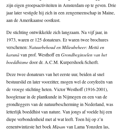
zijn eigen groepsactiviteiten in Amsterdam op te geven. Drie
jaar later vestigde hij zich in een zengemeenschap in Maine,
aan de Amerikaanse oostkust.
De stichting ontwikkelde zich langzaam. Na vijf jaar, in
1973, waren er 125 donateurs. Er waren twee brochures
verschenen:
Natuurbehoud en Milieubeheer: Mettā en
karunā
van prof. Westhoff en
Grondbeginselen van het
boeddhisme
door dr. A.C.M. Kurpershoek-Scherft.
Deze twee donateurs van het eerste uur, beiden al snel
bestuurslid en later voorzitter, mogen wel de coryfeeën van
de vroege stichting heten. Victor Westhoff (1916-2001),
hoogleraar in de plantkunde in Nijmegen en een van de
grondleggers van de natuurbescherming in Nederland, was
letterlijk boeddhist van nature. Van jongs af voelde hij een
diepe verbondenheid met al wat leeft. Toen hij op z’n
eenentwintigste het boek
Mipam
van Lama Yongden las,