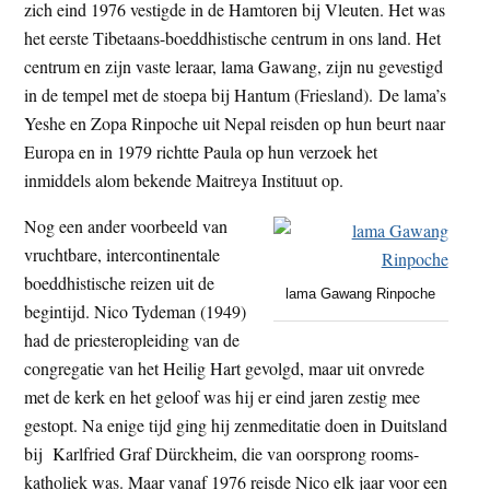
zich eind 1976 vestigde in de Hamtoren bij Vleuten. Het was
het eerste Tibetaans-boeddhistische centrum in ons land. Het
centrum en zijn vaste leraar, lama Gawang, zijn nu gevestigd
in de tempel met de stoepa bij Hantum (Friesland). De lama’s
Yeshe en Zopa Rinpoche uit Nepal reisden op hun beurt naar
Europa en in 1979 richtte Paula op hun verzoek het
inmiddels alom bekende Maitreya Instituut op.
Nog een ander voorbeeld van
vruchtbare, intercontinentale
boeddhistische reizen uit de
lama Gawang Rinpoche
begintijd. Nico Tydeman (1949)
had de priesteropleiding van de
congregatie van het Heilig Hart gevolgd, maar uit onvrede
met de kerk en het geloof was hij er eind jaren zestig mee
gestopt. Na enige tijd ging hij zenmeditatie doen in Duitsland
bij Karlfried Graf Dürckheim, die van oorsprong rooms-
katholiek was. Maar vanaf 1976 reisde Nico elk jaar voor een