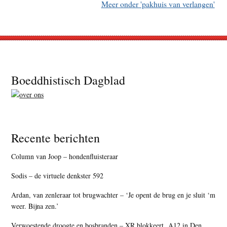
Meer onder 'pakhuis van verlangen'
Footer
Boeddhistisch Dagblad
Recente berichten
Column van Joop – hondenfluisteraar
Sodis – de virtuele denkster 592
Ardan, van zenleraar tot brugwachter – ‘Je opent de brug en je sluit ‘m
weer. Bijna zen.’
Verwoestende droogte en bosbranden – XR blokkeert A12 in Den