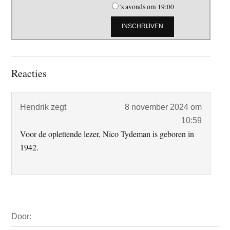
's avonds om 19:00
Lees
Reacties
Interacties
Hendrik
zegt
8 november 2024 om
10:59
Voor de oplettende lezer, Nico Tydeman is geboren in
1942.
Primaire
Door:
Sidebar