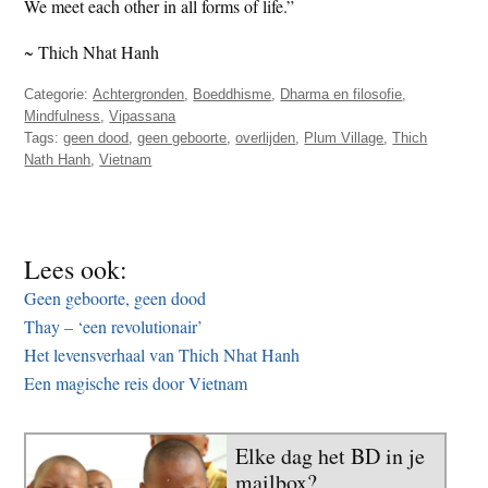
We meet each other in all forms of life.”
~ Thich Nhat Hanh
Categorie:
Achtergronden
,
Boeddhisme
,
Dharma en filosofie
,
Mindfulness
,
Vipassana
Tags:
geen dood
,
geen geboorte
,
overlijden
,
Plum Village
,
Thich
Nath Hanh
,
Vietnam
Lees ook:
Geen geboorte, geen dood
Thay – ‘een revolutionair’
Het levensverhaal van Thich Nhat Hanh
Een magische reis door Vietnam
Elke dag het BD in je
mailbox?