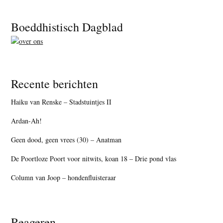
Footer
Boeddhistisch Dagblad
Recente berichten
Haiku van Renske – Stadstuintjes II
Ardan-Ah!
Geen dood, geen vrees (30) – Anatman
De Poortloze Poort voor nitwits, koan 18 – Drie pond vlas
Column van Joop – hondenfluisteraar
Reageren