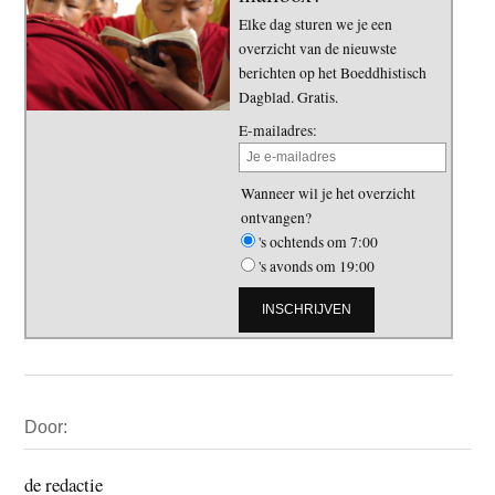
Elke dag sturen we je een
overzicht van de nieuwste
berichten op het Boeddhistisch
Dagblad. Gratis.
E-mailadres:
Wanneer wil je het overzicht
ontvangen?
's ochtends om 7:00
's avonds om 19:00
Primaire
Door:
Sidebar
de redactie