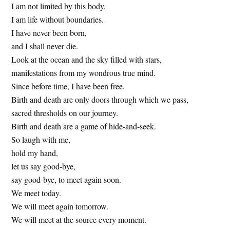
I am not limited by this body.
t
e
I am life without boundaries.
e
s
I have never been born,
i
and I shall never die.
t
Look at the ocean and the sky filled with stars,
e
manifestations from my wondrous true mind.
Since before time, I have been free.
Birth and death are only doors through which we pass,
sacred thresholds on our journey.
Birth and death are a game of hide-and-seek.
So laugh with me,
hold my hand,
let us say good-bye,
say good-bye, to meet again soon.
We meet today.
We will meet again tomorrow.
We will meet at the source every moment.