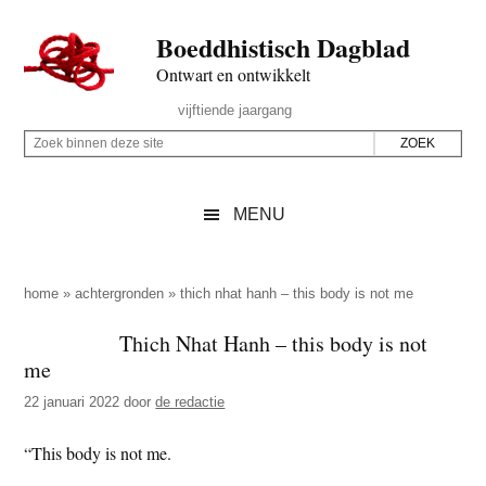
Door
Skip
Spring
Spring
Boeddhistisch Dagblad
naar
to
naar
naar
de
secondary
de
de
Ontwart en ontwikkelt
hoofd
menu
eerste
voettekst
Header
vijftiende jaargang
inhoud
sidebar
Rechts
Z
Z
o
o
e
e
MENU
k
k
b
o
i
p
home
»
achtergronden
»
thich nhat hanh – this body is not me
n
d
Thich Nhat Hanh – this body is not
n
e
me
e
z
n
22 januari 2022
door
de redactie
e
d
s
“This body is not me.
e
i
z