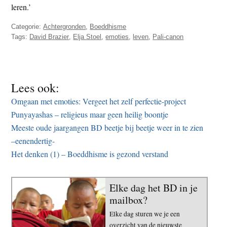
leren.’
Categorie:
Achtergronden
,
Boeddhisme
Tags:
David Brazier
,
Elja Stoel
,
emoties
,
leven
,
Pali-canon
Lees ook:
Omgaan met emoties: Vergeet het zelf perfectie-project
Punyayashas – religieus maar geen heilig boontje
Meeste oude jaargangen BD beetje bij beetje weer in te zien
–eenendertig-
Het denken (1) – Boeddhisme is gezond verstand
Elke dag het BD in je
mailbox?
Elke dag sturen we je een
overzicht van de nieuwste