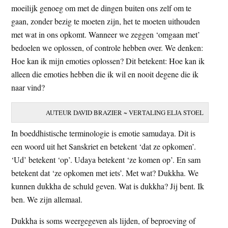
moeilijk genoeg om met de dingen buiten ons zelf om te
t
e
gaan, zonder bezig te moeten zijn, het te moeten uithouden
e
s
met wat in ons opkomt. Wanneer we zeggen ‘omgaan met’
i
bedoelen we oplossen, of controle hebben over. We denken:
t
Hoe kan ik mijn emoties oplossen? Dit betekent: Hoe kan ik
e
alleen die emoties hebben die ik wil en nooit degene die ik
naar vind?
AUTEUR DAVID BRAZIER ~ VERTALING ELJA STOEL
In boeddhistische terminologie is emotie samudaya. Dit is
een woord uit het Sanskriet en betekent ‘dat ze opkomen’.
‘Ud’ betekent ‘op’. Udaya betekent ‘ze komen op’. En sam
betekent dat ‘ze opkomen met iets’. Met wat? Dukkha. We
kunnen dukkha de schuld geven. Wat is dukkha? Jij bent. Ik
ben. We zijn allemaal.
Dukkha is soms weergegeven als lijden, of beproeving of