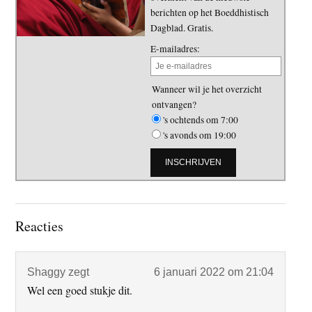
berichten op het Boeddhistisch
Dagblad. Gratis.
E-mailadres:
Wanneer wil je het overzicht
ontvangen?
's ochtends om 7:00
's avonds om 19:00
Lees
Reacties
Interacties
Shaggy
zegt
6 januari 2022 om 21:04
Wel een goed stukje dit.