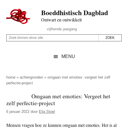
Door
Skip
Spring
Spring
Boeddhistisch Dagblad
naar
to
naar
naar
de
secondary
de
de
Ontwart en ontwikkelt
hoofd
menu
eerste
voettekst
Header
vijftiende jaargang
inhoud
sidebar
Rechts
Z
Z
o
o
e
e
MENU
k
k
b
o
i
p
home
»
achtergronden
»
omgaan met emoties: vergeet het zelf
n
perfectie-project
d
n
e
Omgaan met emoties: Vergeet het
e
z
zelf perfectie-project
n
e
d
6 januari 2022
door
Elja Stoel
s
e
i
Mensen vragen hoe ze kunnen omgaan met emoties. Het is al
z